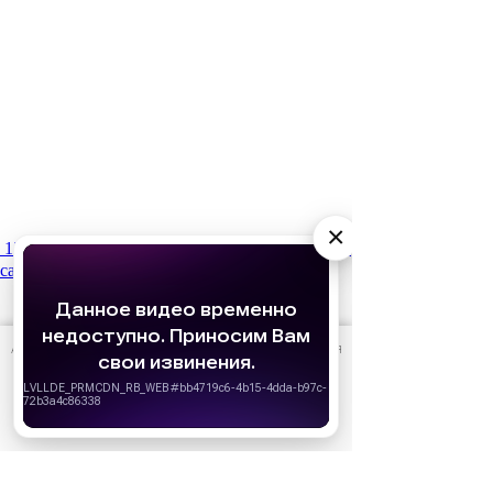
×
15 января
Что мы будем смотреть в 2026 году:
самые ожидаемые фильмы
АО «Издательство СЕМЬ ДНЕЙ»
использует cookie
для
персонализации сервисов и удобства пользователей.
Вы можете запретить сохранение cookie в настройках
своего браузера.
Хорошо