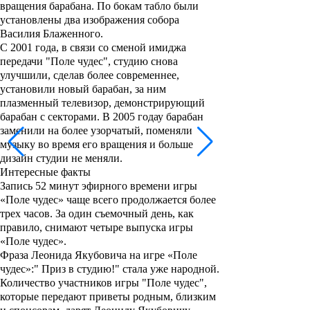
вращения барабана. По бокам табло были
установлены два изображения собора
Василия Блаженного.
С 2001 года, в связи со сменой имиджа
передачи "
Поле чудес
", студию снова
улучшили, сделав более современнее,
установили новый барабан, за ним
плазменный телевизор, демонстрирующий
барабан с секторами. В 2005 годау барабан
заменили на более узорчатый, поменяли
музыку во время его вращения и больше
дизайн студии не меняли.
Интересные факты
Запись 52 минут эфирного времени игры
«Поле чудес» чаще всего продолжается более
трех часов. За один съемочный день, как
правило, снимают четыре выпуска игры
«Поле чудес».
Фраза Леонида Якубовича на игре «Поле
чудес»:" Приз в студию!" стала уже народной.
Количество участников игры "
Поле чудес
",
которые передают приветы родным, близким