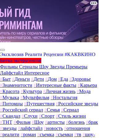
Эксклюзив
Реалити
Рецензии
#КАКВКИНО
Битва экстрасенсов
Фильмы
Сериалы
Шоу
Звезды
Премьеры
Лайфстайл
Интересное
#
Быт
#
Деньги
#
Дети
#
Дом
#
Еда
#
Здоровье
#
Знаменитости
#
Интересные факты
#
Карьера
#
Красота
#
Культура
#
Личная жизнь
#
Мода
#
Музыка
#
Мультфильм
#
Ностальгия
#
Питомцы
#
Путешествия
#
Российские звезды
#
Российский сериал
#
Семья
#
Сериал
#
Скандал
#
Слухи
#
Спорт
#
Стиль жизни
#
ТНТ
#
Фильм
#
Шоу
#
артисты
#
болезнь
#
брак
#
звезды
#
лайфстайл
#
новость
#
отношения
#
реалити
#
роман
#
съемка
#
съемки
#
тв
#
шоу-