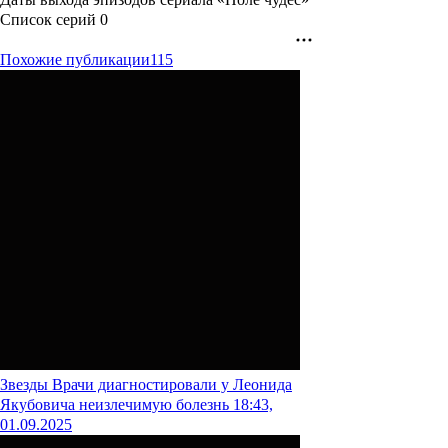
Список серий
0
Похожие публикации
115
Звезды
Врачи диагностировали у Леонида
Якубовича неизлечимую болезнь
18:43,
01.09.2025