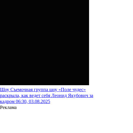
Шоу
Съемочная группа шоу «Поле чудес»
раскрыла, как ведет себя Леонид Якубович за
кадром
06:30, 03.08.2025
Реклама