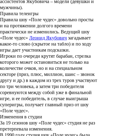
ассистентов Якубовича – модели (девушки и
мужчины).
Правила телеигры
Правила шоу «Поле чудес» довольно просты
и на протяжении долгого времени
практически не изменились. Ведущий шоу
«Поле чудес»
Леонид Якубович
загадывает
какое-то слово (скрытое на табло) и по ходу
игры дает участникам подсказки.
Игроки по очереди крутят барабан, стрелка
которого может остановиться не только на
количестве очков, но и на специальном
секторе (приз, плюс, миллион, шанс – звонок
другу и др.) в каждом из трех туров участвуют
по три человека, а затем три победителя
соревнуются между собой уже в финальной
игре, и ее победитель, в случае выигрыша
суперигры, получает главный приз от шоу
«Поле чудес».
Изменения в студии
За 19 сезонов шоу «Поле чудес» студия не раз
претерпевала изменения.
В 1990 году студия шоу «Поле чудес» была