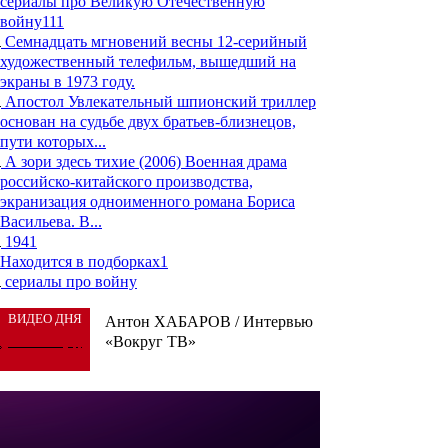
сериалы про Великую Отечественную
войну
111
Семнадцать мгновений весны
12-серийный
художественный телефильм, вышедший на
экраны в 1973 году.
Апостол
Увлекательный шпионский триллер
основан на судьбе двух братьев-близнецов,
пути которых...
А зори здесь тихие (2006)
Военная драма
российско-китайского производства,
экранизация одноименного романа Бориса
Васильева. В...
1941
Находится в подборках
1
сериалы про войну
ВИДЕО ДНЯ
Антон ХАБАРОВ / Интервью
«Вокруг ТВ»