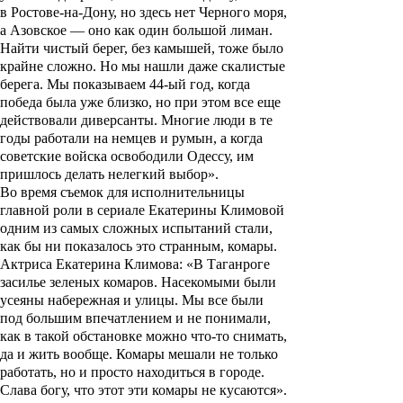
в Ростове-на-Дону, но здесь нет Черного моря,
а Азовское — оно как один большой лиман.
Найти чистый берег, без камышей, тоже было
крайне сложно. Но мы нашли даже скалистые
берега. Мы показываем 44-ый год, когда
победа была уже близко, но при этом все еще
действовали диверсанты. Многие люди в те
годы работали на немцев и румын, а когда
советские войска освободили Одессу, им
пришлось делать нелегкий выбор».
Во время съемок для исполнительницы
главной роли в сериале
Екатерины Климовой
одним из самых сложных испытаний стали,
как бы ни показалось это странным, комары.
Актриса Екатерина Климова: «В Таганроге
засилье зеленых комаров. Насекомыми были
усеяны набережная и улицы. Мы все были
под большим впечатлением и не понимали,
как в такой обстановке можно что-то снимать,
да и жить вообще. Комары мешали не только
работать, но и просто находиться в городе.
Слава богу, что этот эти комары не кусаются».