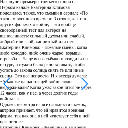
Накануне премьеры третьего сезона на
Первом канале
Екатерина Климова
поделилась также, что съемки в сериале «
По
законам военного времени 3 сезон
», как и в
других фильмах о войне, – это вообще
своеобразный тест для актёров на
выносливость: сильный духом или слабый,
добрый или злой, капризный или нет.
Екатерина Климова: «Тяжёлые смены, когда
либо холодно, либо очень жарко, взрывы,
стрельба… Чаще всего съёмки проходили на
натуре, и нужно было рано вставать, чтобы
успеть до захода солнца снять те или иные
сцены. Это всё непросто. И я всегда думала:
«А как же на настоящей войне люди
выдерживали? Когда ужас закончится не через
12 часов, как у нас, а через долгие годы
войны…»
Однако, несмотря на все сложности съемок,
актриса признает, что ей нравится военная
форма, так как она в ней чувствует себя в ней
органичнее.
Екатерина Климова: «Женщины и во время