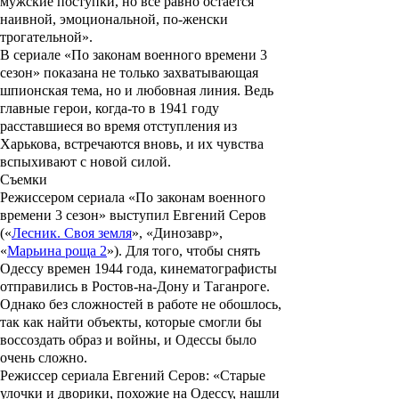
мужские поступки, но все равно остается
наивной, эмоциональной, по-женски
трогательной».
В сериале «
По законам военного времени 3
сезон
» показана не только захватывающая
шпионская тема, но и любовная линия. Ведь
главные герои, когда-то в 1941 году
расставшиеся во время отступления из
Харькова, встречаются вновь, и их чувства
вспыхивают с новой силой.
Съемки
Режиссером сериала «
По законам военного
времени 3 сезон
» выступил
Евгений Серов
(«
Лесник. Своя земля
»,
«
Динозавр
»,
«
Марьина роща 2
»
). Для того, чтобы снять
Одессу времен 1944 года, кинематографисты
отправились в Ростов-на-Дону и Таганроге.
Однако без сложностей в работе не обошлось,
так как найти объекты, которые смогли бы
воссоздать образ и войны, и Одессы было
очень сложно.
Режиссер сериала Евгений Серов: «Старые
улочки и дворики, похожие на Одессу, нашли