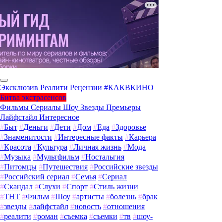
Эксклюзив
Реалити
Рецензии
#КАКВКИНО
Битва экстрасенсов
Фильмы
Сериалы
Шоу
Звезды
Премьеры
Лайфстайл
Интересное
#
Быт
#
Деньги
#
Дети
#
Дом
#
Еда
#
Здоровье
#
Знаменитости
#
Интересные факты
#
Карьера
#
Красота
#
Культура
#
Личная жизнь
#
Мода
#
Музыка
#
Мультфильм
#
Ностальгия
#
Питомцы
#
Путешествия
#
Российские звезды
#
Российский сериал
#
Семья
#
Сериал
#
Скандал
#
Слухи
#
Спорт
#
Стиль жизни
#
ТНТ
#
Фильм
#
Шоу
#
артисты
#
болезнь
#
брак
#
звезды
#
лайфстайл
#
новость
#
отношения
#
реалити
#
роман
#
съемка
#
съемки
#
тв
#
шоу-