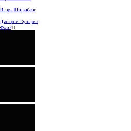
Игорь
Штернберг
Дмитрий
Сутырин
Фото
43