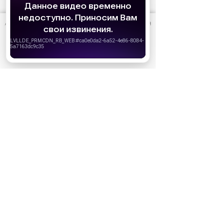
АО «Издательство СЕМЬ ДНЕЙ»
использует cookie
для
персонализации сервисов и удобства пользователей.
Вы можете запретить сохранение cookie в настройках
своего браузера.
Хорошо
1 июля
Какие фильмы смотреть в июле 2026:
российские и зарубежные новинки
15 января
Что мы будем смотреть в 2026 году:
самые ожидаемые фильмы