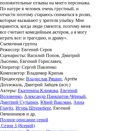
положительные отзывы на моего персонажа.
По натуре я человек очень грустный, и
отчасти поэтому стараюсь сниматься в ролях,
которые вызывают у зрителя улыбку. Мне
нравится, когда люди смеются, поэтому меня
все считают комедийным актером, а я могу
играть все: и трагедию, и драму».
Съемочная группа
Режиссер
: Евгений Серов
Сценаристы
: Василий Попов, Дмитрий
Лысенко, Евгений Гориславец
Оператор
: Сергей Павленко
Композитор
: Владимир Крипак
Продюсеры
:
Владислав Ряшин
, Артём
Доллежаль, Дмитрий Зайцев (иcп.)
Актеры
:
Екатерина Климова
,
Евгений
Воловенко
,
Александр Панкратов-Чёрный
,
Дмитрий Сутырин
,
Юрий Ваксман
,
Анна
Глаубэ
,
Игорь Штернберг
, Евгений
Овчинников и др.
Полное описание серий
Сезон 3 (8серий)