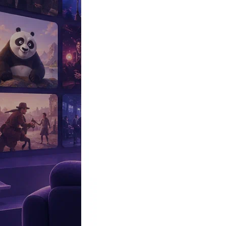
Эксклюзив
Реалити
Рецензии
#КАКВКИНО
Битва экстрасенсов
Фильмы
Сериалы
Шоу
Звезды
Премьеры
Лайфстайл
Интересное
#
Быт
#
Деньги
#
Дети
#
Дом
#
Еда
#
Здоровье
#
Знаменитости
#
Инт
#
Путешествия
#
Российские звезды
#
Российский сериал
#
Семья
#
отношения
#
реалити
#
роман
#
съемка
#
съемки
#
тв
#
шоу-бизнес
Промокоды Островок
Промокоды Отелло
Промокоды Золотое я
Промокоды Снежная Королева
Промокоды Арома Бутик
Промок
Издательство
Рекламодателям
Условия использования
Контакты
Главная
|
Фильмы
|
Триллеры
|
Ужасы
|
Отрыв (2019)
Отрыв (2019)