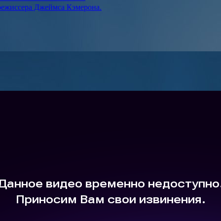
режиссера Джеймса Кэмерона.