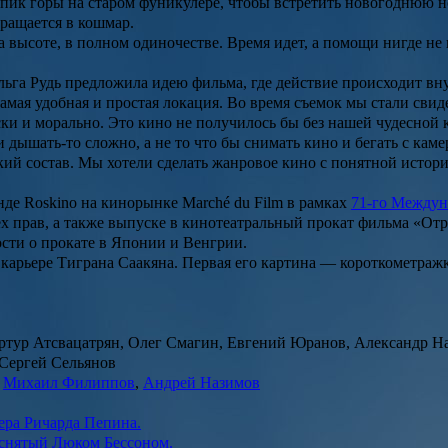
 пик горы на старом фуникулере, чтобы встретить новогоднюю но
вращается в кошмар.
а высоте, в полном одиночестве. Время идет, а помощи нигде не
льга Рудь предложила идею фильма, где действие происходит вн
самая удобная и простая локация. Во время съемок мы стали сви
ски и морально. Это кино не получилось бы без нашей чудесной
 и дышать-то сложно, а не то что бы снимать кино и бегать с к
кий состав. Мы хотели сделать жанровое кино с понятной истори
нде Roskino на кинорынке Marché du Film в рамках
71-го Междун
х прав, а также выпуске в кинотеатральный прокат фильма «От
сти о прокате в Японии и Венгрии.
карьере Тиграна Саакяна. Первая его картина — короткометра
ртур Атсвацатрян, Олег Смагин, Евгений Юранов, Александр Н
Сергей Сельянов
,
Михаил Филиппов
,
Андрей Назимов
ера Ричарда Пепина.
 снятый Люком Бессоном.