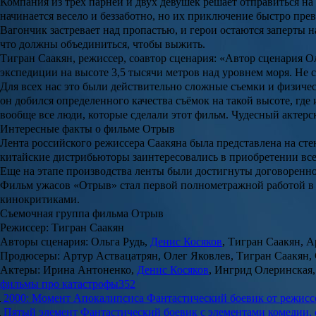
Компания из трех парней и двух девушек решает отправиться на
начинается весело и беззаботно, но их приключение быстро пре
Вагончик застревает над пропастью, и герои остаются заперты н
что должны объединиться, чтобы выжить.
Тигран Саакян, режиссер, соавтор сценария: «Автор сценария О
экспедиции на высоте 3,5 тысячи метров над уровнем моря. Не 
Для всех нас это были действительно сложные съемки и физиче
он добился определенного качества съёмок на такой высоте, где
вообще все люди, которые сделали этот фильм. Чудесный актерс
Интересные факты о фильме Отрыв
Лента российского режиссера Саакяна была представлена на сте
китайские дистрибьюторы заинтересовались в приобретении все
Еще на этапе производства ленты были достигнуты договоренно
Фильм ужасов «Отрыв» стал первой полнометражной работой в 
кинокритиками.
Съемочная группа фильма Отрыв
Режиссер
: Тигран Саакян
Авторы сценария
: Ольга Рудь,
Денис Косяков
, Тигран Саакян,
А
Продюсеры
: Артур Аствацатрян, Олег Яковлев, Тигран Саакян,
Актеры
: Ирина Антоненко,
Денис Косяков
, Ингрид Олеринская
фильмы про катастрофы
352
2000: Момент Апокалипсиса
Фантастический боевик от режисс
Пятый элемент
Фантастический боевик с элементами комедии,