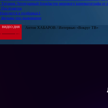
Титаник
Легендарный блокбастер мирового кинематографа от 
Послезавтра
Находится в подборках
1
фильмы про выживание
ВИДЕО ДНЯ
Антон ХАБАРОВ / Интервью «Вокруг ТВ»