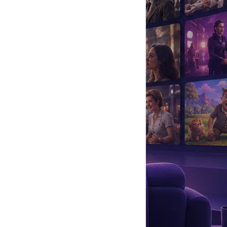
да
#
Музыка
#
Мультфильм
#
Ностальгия
#
Питомцы
#
Шоу
#
артисты
#
болезнь
#
брак
#
звезды
#
лайфстайл
#
новость