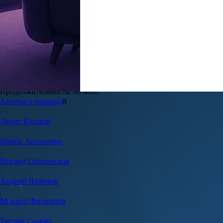
6.9
54
Жанры:
Триллеры, Ужасы
Дата выхода в РФ:
14 февраля 2019
Режиссёр:
Тигран Саакян
Год создания:
2019
Страна:
Россия
Продолжительность:
80 мин.
Актеры и команда
8
Денис
Косяков
Ирина
Антоненко
Ингрид
Олеринская
Андрей
Назимов
Михаил
Филиппов
Тигран
Саакян