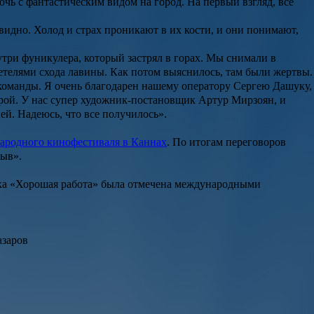
чь с фантастическим видом на город. На первый взгляд, все
 видно. Холод и страх проникают в их кости, и они понимают,
утри фуникулера, который застрял в горах. Мы снимали в
детелями схода лавины. Как потом выяснилось, там были жертвы.
 команды. Я очень благодарен нашему оператору Сергею Дашуку,
амерой. У нас супер художник-постановщик Артур Мирзоян, и
ей. Надеюсь, что все получилось».
ародного кинофестиваля в Каннах
. По итогам переговоров
рыв».
жка «Хорошая работа» была отмечена международными
азаров