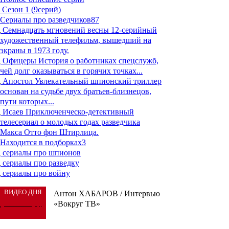
Сезон 1 (9серий)
Сериалы про разведчиков
87
Семнадцать мгновений весны
12-серийный
художественный телефильм, вышедший на
экраны в 1973 году.
Офицеры
История о работниках спецслужб,
чей долг оказываться в горячих точках...
Апостол
Увлекательный шпионский триллер
основан на судьбе двух братьев-близнецов,
пути которых...
Исаев
Приключенческо-детективный
телесериал о молодых годах разведчика
Макса Отто фон Штирлица.
Находится в подборках
3
сериалы про шпионов
сериалы про разведку
сериалы про войну
ВИДЕО ДНЯ
Антон ХАБАРОВ / Интервью
«Вокруг ТВ»