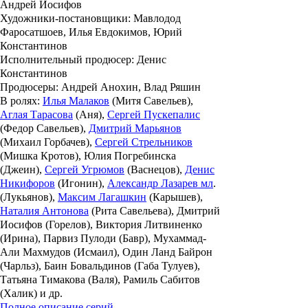
Андрей Иосифов
Художники-постановщики
: Мавлодод
Фаросатшоев, Илья Евдокимов, Юрий
Константинов
Исполнительный продюсер
: Денис
Константинов
Продюсеры
: Андрей Анохин, Влад Ряшин
В ролях
:
Илья Малаков
(Митя Савельев),
Аглая Тарасова
(Аня),
Сергей Пускепалис
(Федор Савельев),
Дмитрий Марьянов
(Михаил Горбачев),
Сергей Стрельников
(Мишка Кротов), Юлия Погребинска
(Джеин),
Сергей Угрюмов
(Васнецов),
Денис
Никифоров
(Игонин),
Александр Лазарев мл
.
(Лукьянов),
Максим Лагашкин
(Карышев),
Наталия Антонова
(Рита Савельева), Дмитрий
Иосифов (Горелов), Виктория Литвиненко
(Ирина), Парвиз Пулоди (Бавр), Мухаммад-
Али Махмудов (Исмаил), Один Ланд Байрон
(Чарльз), Баин Бовальдинов (Габа Тулуев),
Татьяна Тимакова (Валя), Рамиль Сабитов
(Халик) и др.
Полное описание серий