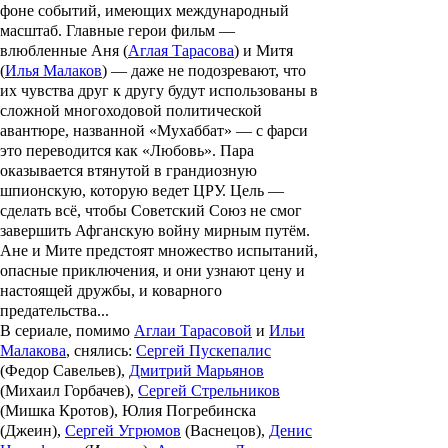
фоне событий, имеющих международный
масштаб. Главные герои фильм —
влюбленные Аня (
Аглая Тарасова
) и Митя
(
Илья Малаков
) — даже не подозревают, что
их чувства друг к другу будут использованы в
сложной многоходовой политической
авантюре, названной «Мухаббат» — с фарси
это переводится как «Любовь». Пара
оказывается втянутой в грандиозную
шпионскую, которую ведет ЦРУ. Цель —
сделать всё, чтобы Советский Союз не смог
завершить Афганскую войну мирным путём.
Ане и Мите предстоят множество испытаний,
опасные приключения, и они узнают цену и
настоящей дружбы, и коварного
предательства...
В сериале, помимо
Аглаи Тарасовой
и
Ильи
Малакова
, снялись:
Сергей Пускепалис
(Федор Савельев),
Дмитрий Марьянов
(Михаил Горбачев),
Сергей Стрельников
(Мишка Кротов), Юлия Погребинска
(Джеин),
Сергей Угрюмов
(Васнецов),
Денис