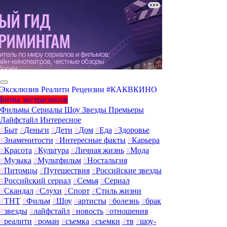
Эксклюзив
Реалити
Рецензии
#КАКВКИНО
Битва экстрасенсов
Фильмы
Сериалы
Шоу
Звезды
Премьеры
Лайфстайл
Интересное
#
Быт
#
Деньги
#
Дети
#
Дом
#
Еда
#
Здоровье
#
Знаменитости
#
Интересные факты
#
Карьера
#
Красота
#
Культура
#
Личная жизнь
#
Мода
#
Музыка
#
Мультфильм
#
Ностальгия
#
Питомцы
#
Путешествия
#
Российские звезды
#
Российский сериал
#
Семья
#
Сериал
#
Скандал
#
Слухи
#
Спорт
#
Стиль жизни
#
ТНТ
#
Фильм
#
Шоу
#
артисты
#
болезнь
#
брак
#
звезды
#
лайфстайл
#
новость
#
отношения
#
реалити
#
роман
#
съемка
#
съемки
#
тв
#
шоу-