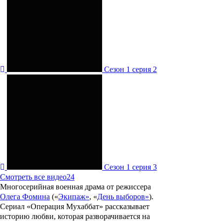
Сезон 1 серия 2
Сезон 1 серия 3
Смотреть все видео
24
Многосерийная военная драма от режиссера
Олега Фомина
(
«
Экипаж
»
,
«
День выборов
»
)
.
Сериал «
Операция Мухаббат
» рассказывает
историю любви, которая разворачивается на