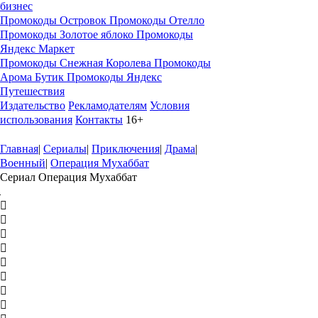
бизнес
Промокоды Островок
Промокоды Отелло
Промокоды Золотое яблоко
Промокоды
Яндекс Маркет
Промокоды Снежная Королева
Промокоды
Арома Бутик
Промокоды Яндекс
Путешествия
Издательство
Рекламодателям
Условия
использования
Контакты
16+
Главная
|
Сериалы
|
Приключения
|
Драма
|
Военный
|
Операция Мухаббат
Сериал Операция Мухаббат