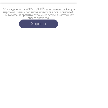
АО «Издательство СЕМЬ ДНЕЙ»
использует cookie
для
персонализации сервисов и удобства пользователей.
Вы можете запретить сохранение cookie в настройках
своего браузера.
Хорошо
14 июля
Кто есть кто в сериале «История его
служанки»: список актеров и их персонажей
5 июля
Свадебный сезон: 10 самых стильных
невест из культовых сериалов