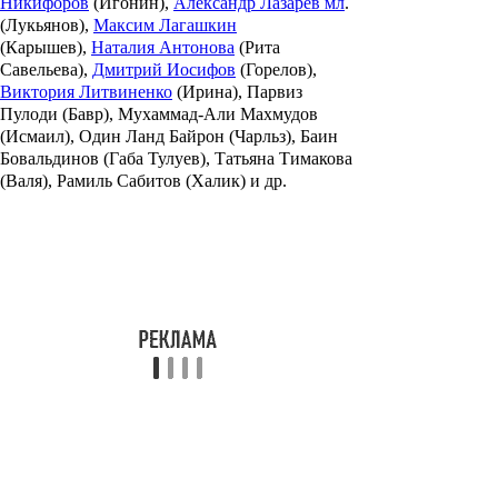
Никифоров
(Игонин),
Александр Лазарев мл
.
(Лукьянов),
Максим Лагашкин
(Карышев),
Наталия Антонова
(Рита
Савельева),
Дмитрий Иосифов
(Горелов),
Виктория Литвиненко
(Ирина),
Парвиз
Пулоди
(Бавр),
Мухаммад-Али Махмудов
(Исмаил),
Один Ланд Байрон
(Чарльз),
Баин
Бовальдинов
(Габа Тулуев),
Татьяна Тимакова
(Валя),
Рамиль Сабитов
(Халик) и др.