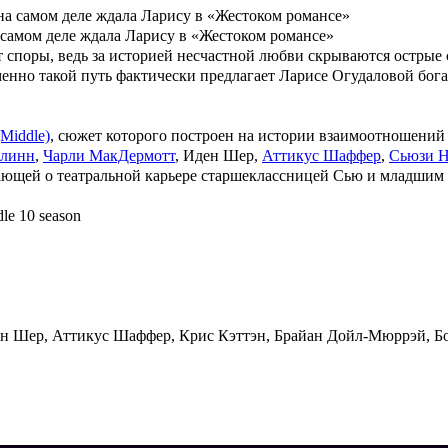
а самом деле ждала Ларису в «Жестоком романсе»
 споры, ведь за историей несчастной любви скрываются острые
енно такой путь фактически предлагает Ларисе Огудаловой бог
Middle)
, сюжет которого построен на истории взаимоотношений
Флинн
,
Чарли МакДермотт
, Иден Шер,
Аттикус Шаффер
,
Сьюзи Н
тающей о театральной карьере старшеклассницей Сью и младшим
le 10 season
н Шер, Аттикус Шаффер, Крис Кэттэн, Брайан Дойл-Мюррэй, Бо