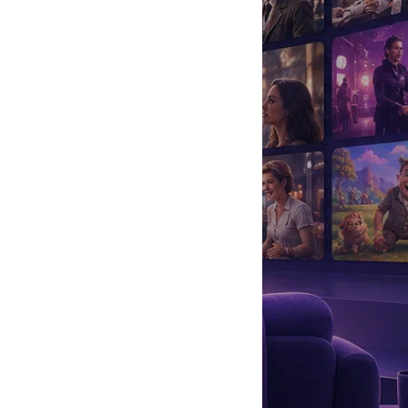
да
#
Музыка
#
Мультфильм
#
Ностальгия
#
Питомцы
#
Шоу
#
артисты
#
болезнь
#
брак
#
звезды
#
лайфстайл
#
новость