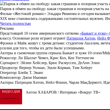
Париж в обмен на свободу: какая страшная и позорная участь н
Фильм «Жестокий романс» Эльдара Рязанова и сегодня вызывает
XIX веке становились содержанками состоятельных мужчин. Им
Читать полностью
Реклама
Предстоящий 10 сезон американского ситкома
«Бывает и хуже» (
классу. Основные роли играют играют
Патриция Хитон
,
Нейл 
Фрэнки и Майк живут с тремя детьми: студентом Акселем, меч
усилия для того, чтобы их дети были успешными.
Актеры и съемочная группа сериала Бывает и хуже 10 сезон/Midd
Режиссер: Ли Шаллат Чемел, Крис Кох, Кен Уиттингэм
Сценарист: Эйлин Хейслер, Брюс Расмуссен, ДеАнн Элин
Продюсер: Вернер Уолиан, Эшли Корман, Тим Хоберт
Оператор: Блейк Т. Эванс
Композитор: Джои Ньюман
Актеры: Патриция Хитон, Нейл Флинн, Чарли МакДермотт, Иде
ВИДЕО ДНЯ
Антон ХАБАРОВ / Интервью «Вокруг ТВ»