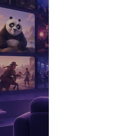
Эксклюзив
Реалити
Рецензии
#КАКВКИНО
Битва экстрасенсов
Фильмы
Сериалы
Шоу
Звезды
Премьеры
Лайфстайл
Интересное
#
Быт
#
Деньги
#
Дети
#
Дом
#
Еда
#
Здоровье
#
Знаменитости
#
Инт
#
Путешествия
#
Российские звезды
#
Российский сериал
#
Семья
#
отношения
#
реалити
#
роман
#
съемка
#
съемки
#
тв
#
шоу-бизнес
Промокоды Островок
Промокоды Отелло
Промокоды Золотое я
Промокоды Снежная Королева
Промокоды Арома Бутик
Промок
Издательство
Рекламодателям
Условия использования
Контакты
Главная
|
Сериалы
|
Комедии
|
Бывает и хуже 10 сезон (Middle 10 se
Сериал Бывает и хуже 10 сезон
Middle 10 season