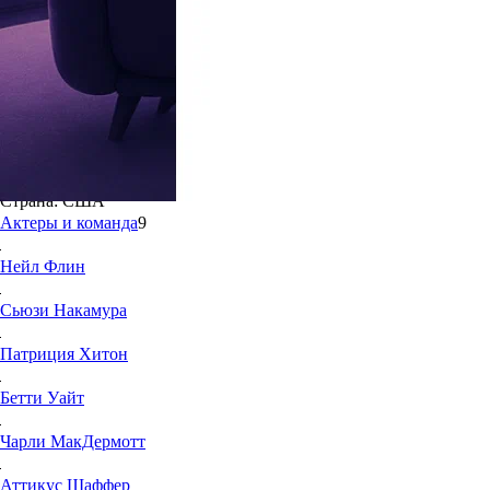
7.1
42
Жанр:
Комедии
Режиссёр:
Ли Шаллат Чемел, Крис Кох, Кен Уиттингэм
Год создания:
2018
Телеканал:
Paramount Comedy
Страна:
США
Актеры и команда
9
Нейл
Флин
Сьюзи
Накамура
Патриция
Хитон
Бетти
Уайт
Чарли
МакДермотт
Аттикус
Шаффер