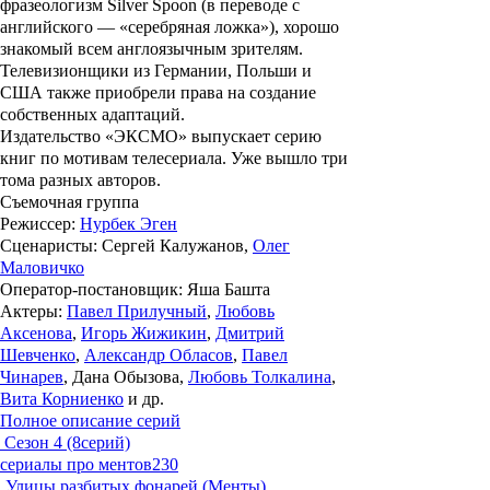
фразеологизм
Silver Spoon
(в переводе с
английского — «серебряная ложка»), хорошо
знакомый всем англоязычным зрителям.
Телевизионщики из Германии, Польши и
США также приобрели права на создание
собственных адаптаций.
Издательство «ЭКСМО» выпускает серию
книг по мотивам телесериала. Уже вышло три
тома разных авторов.
Съемочная группа
Режиссер
:
Нурбек Эген
Сценаристы
: Сергей Калужанов,
Олег
Маловичко
Оператор-постановщик
: Яша Башта
Актеры
:
Павел Прилучный
,
Любовь
Аксенова
,
Игорь Жижикин
,
Дмитрий
Шевченко
,
Александр Обласов
,
Павел
Чинарев
, Дана Обызова,
Любовь Толкалина
,
Вита Корниенко
и др.
Полное описание серий
Сезон 4 (8серий)
сериалы про ментов
230
Улицы разбитых фонарей (Менты)