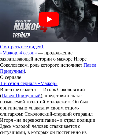
Смотреть все видео
1
«
Мажор.
4 сезон
»
— продолжение
захватывающей истории о мажоре Игоре
Соколовском, роль которого исполняет
Павел
Прилучный
.
О сериале
1-й сезон сериала «Мажор»
В центре сюжета — Игорь Соколовский
(
Павел Прилучный
), представитель так
называемой «золотой молодежи». Он был
оригинально «наказан» своим отцом-
олигархом: Соколовский-старший отправил
Игоря «на перевоспитание» в отдел полиции.
Здесь молодой человек сталкивается с
ситуациями, в которых он постепенно из