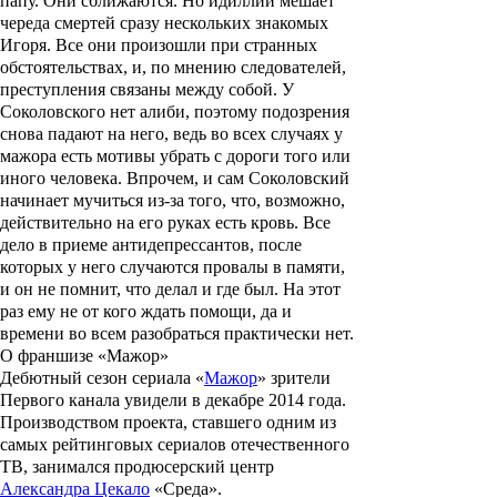
папу. Они сближаются. Но идиллии мешает
череда смертей сразу нескольких знакомых
Игоря. Все они произошли при странных
обстоятельствах, и, по мнению следователей,
преступления связаны между собой. У
Соколовского нет алиби, поэтому подозрения
снова падают на него, ведь во всех случаях у
мажора есть мотивы убрать с дороги того или
иного человека. Впрочем, и сам Соколовский
начинает мучиться из-за того, что, возможно,
действительно на его руках есть кровь. Все
дело в приеме антидепрессантов, после
которых у него случаются провалы в памяти,
и он не помнит, что делал и где был. На этот
раз ему не от кого ждать помощи, да и
времени во всем разобраться практически нет.
О франшизе «Мажор»
Дебютный сезон сериала «
Мажор
» зрители
Первого канала увидели в декабре 2014 года.
Производством проекта, ставшего одним из
самых рейтинговых сериалов отечественного
ТВ, занимался продюсерский центр
Александра Цекало
«Среда».