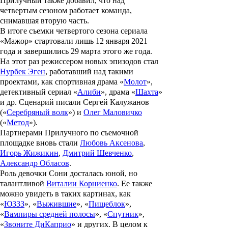
Прилучный также добавил, что над
четвертым сезоном работает команда,
снимавшая вторую часть.
В итоге съемки четвертого сезона сериала
«
Мажор
» стартовали лишь 12 января 2021
года и завершились 29 марта этого же года.
На этот раз режиссером новых эпизодов стал
Нурбек Эген
, работавший над такими
проектами, как спортивная драма «
Молот
»,
детективный сериал «
Алиби
», драма «
Шахта
»
и др. Сценарий писали
Сергей Калужанов
(«
Серебряный волк
») и
Олег Маловичко
(«
Метод
»).
Партнерами Прилучного по съемочной
площадке вновь стали
Любовь Аксенова
,
Игорь Жижикин
,
Дмитрий Шевченко
,
Александр Обласов
.
Роль девочки Сони досталась юной, но
талантливой
Виталии Корниенко
. Ее также
можно увидеть в таких картинах, как
«
ЮЗЗЗ
», «
Выжившие
», «
Пищеблок
»,
«
Вампиры средней полосы
», «
Спутник
»,
«
Звоните ДиКаприо
» и других. В целом к