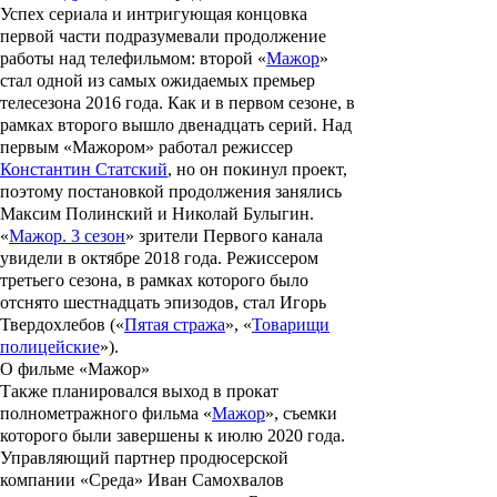
Успех сериала и интригующая концовка
первой части подразумевали продолжение
работы над телефильмом: второй «
Мажор
»
стал одной из самых ожидаемых премьер
телесезона 2016 года. Как и в первом сезоне, в
рамках второго вышло двенадцать серий. Над
первым «Мажором» работал режиссер
Константин Статский
, но он покинул проект,
поэтому постановкой продолжения занялись
Максим Полинский
и
Николай Булыгин
.
«
Мажор. 3 сезон
» зрители Первого канала
увидели в октябре 2018 года. Режиссером
третьего сезона, в рамках которого было
отснято шестнадцать эпизодов, стал
Игорь
Твердохлебов
(«
Пятая стража
», «
Товарищи
полицейские
»).
О фильме «Мажор»
Также планировался выход в прокат
полнометражного фильма «
Мажор
», съемки
которого были завершены к июлю 2020 года.
Управляющий партнер продюсерской
компании «Среда»
Иван Самохвалов