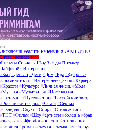
Эксклюзив
Реалити
Рецензии
#КАКВКИНО
Битва экстрасенсов
Фильмы
Сериалы
Шоу
Звезды
Премьеры
Лайфстайл
Интересное
#
Быт
#
Деньги
#
Дети
#
Дом
#
Еда
#
Здоровье
#
Знаменитости
#
Интересные факты
#
Карьера
#
Красота
#
Культура
#
Личная жизнь
#
Мода
#
Музыка
#
Мультфильм
#
Ностальгия
#
Питомцы
#
Путешествия
#
Российские звезды
#
Российский сериал
#
Семья
#
Сериал
#
Скандал
#
Слухи
#
Спорт
#
Стиль жизни
#
ТНТ
#
Фильм
#
Шоу
#
артисты
#
болезнь
#
брак
#
звезды
#
лайфстайл
#
новость
#
отношения
#
реалити
#
роман
#
съемка
#
съемки
#
тв
#
шоу-