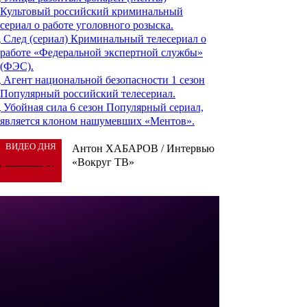
Культовый российский криминальный
сериал о работе уголовного розыска.
След (сериал)
Криминальный телесериал о
работе «Федеральной экспертной службы»
(ФЭС).
Агент национальной безопасности 1 сезон
Популярный российский телесериал.
Убойная сила 6 сезон
Популярный сериал,
является клоном нашумевших «Ментов».
ВИДЕО ДНЯ
Антон ХАБАРОВ / Интервью
«Вокруг ТВ»