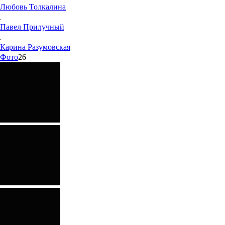
Любовь
Толкалина
Павел
Прилучный
Карина
Разумовская
Фото
26