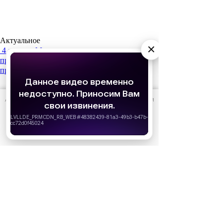
Актуальное
×
4 августа
Мы ждем, а они возвращаются: 7
продолжений сериалов, которые нельзя
пропустить
АО «Издательство СЕМЬ ДНЕЙ»
использует cookie
для
персонализации сервисов и удобства пользователей.
Вы можете запретить сохранение cookie в настройках
своего браузера.
Хорошо
14 июля
Кто есть кто в сериале «История его
служанки»: список актеров и их персонажей