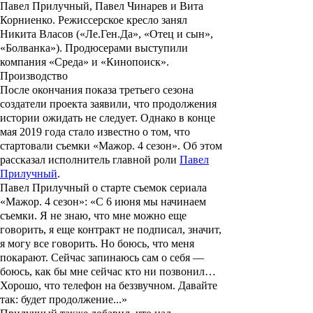
Павел Прилучный, Павел Чинарев и Вита
Корниенко. Режиссерское кресло занял
Никита Власов
(«
Ле.Ген.Да
», «
Отец и сын
»,
«
Болванка
»). Продюсерами выступили
компания «Среда» и «Кинопоиск».
Производство
После окончания показа третьего сезона
создатели проекта заявили, что продолжения
истории ожидать не следует. Однако в конце
мая 2019 года стало известно о том, что
стартовали съемки «Мажор. 4 сезон». Об этом
рассказал исполнитель главной роли
Павел
Прилучный
.
Павел Прилучный о старте съемок сериала
«Мажор. 4 сезон»: «С 6 июня мы начинаем
съемки. Я не знаю, что мне можно еще
говорить, я еще контракт не подписал, значит,
я могу все говорить. Но боюсь, что меня
покарают. Сейчас запинаюсь сам о себя —
боюсь, как бы мне сейчас кто ни позвонил…
Хорошо, что телефон на беззвучном. Давайте
так: будет продолжение...»