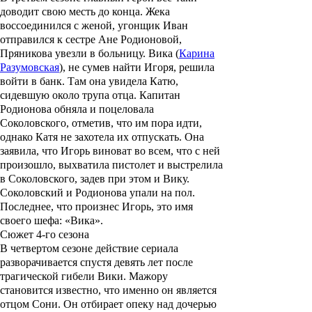
доводит свою месть до конца. Жека
воссоединился с женой, угонщик Иван
отправился к сестре Ане Родионовой,
Пряникова увезли в больницу. Вика (
Карина
Разумовская
), не сумев найти Игоря, решила
войти в банк. Там она увидела Катю,
сидевшую около трупа отца. Капитан
Родионова обняла и поцеловала
Соколовского, отметив, что им пора идти,
однако Катя не захотела их отпускать. Она
заявила, что Игорь виноват во всем, что с ней
произошло, выхватила пистолет и выстрелила
в Соколовского, задев при этом и Вику.
Соколовский и Родионова упали на пол.
Последнее, что произнес Игорь, это имя
своего шефа: «Вика».
Сюжет 4-го сезона
В четвертом сезоне действие сериала
разворачивается спустя девять лет после
трагической гибели Вики. Мажору
становится известно, что именно он является
отцом Сони. Он отбирает опеку над дочерью