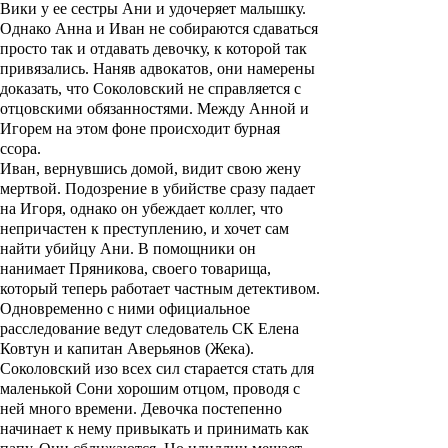
Вики у ее сестры Ани и удочеряет малышку.
Однако Анна и Иван не собираются сдаваться
просто так и отдавать девочку, к которой так
привязались. Наняв адвокатов, они намерены
доказать, что Соколовский не справляется с
отцовскими обязанностями. Между Анной и
Игорем на этом фоне происходит бурная
ссора.
Иван, вернувшись домой, видит свою жену
мертвой. Подозрение в убийстве сразу падает
на Игоря, однако он убеждает коллег, что
непричастен к преступлению, и хочет сам
найти убийцу Ани. В помощники он
нанимает Пряникова, своего товарища,
который теперь работает частным детективом.
Одновременно с ними официальное
расследование ведут следователь СК Елена
Ковтун и капитан Аверьянов (Жека).
Соколовский изо всех сил старается стать для
маленькой Сони хорошим отцом, проводя с
ней много времени. Девочка постепенно
начинает к нему привыкать и принимать как