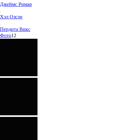
Джеймс
Римар
Хэл
Озсэн
Пердита
Викс
Фото
12