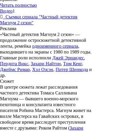
Читать полностью
Видео
1
Съемки сериала "Частный детектив
Магнум 2 сезон"
Реклама
«Частный детектив Магнум 2 сезон»
—
продолжение остросюжетной детективной
ленты, ремейка
одноименного сериала
,
выходившего на экраны с 1980 по 1989 годы.
Главные роли исполнили
Джей Эрнандес
,
Пердита Викс
,
Захари Найтон
,
Тим Кенг
,
Джеймс Римар
,
Хэл Озсэн
,
Питер Шинкода
и
др.
Сюжет
В центре сюжета лежат расследования
частного детектива Томаса Салливана
Магнума — бывшего военно-морского
пехотинца и консультанта известного
писателя Робина Мастерса. Магнум живет на
вилле Мастерса на Гавайских островах, в
свободное время расследует преступления
вместе с друзьями: Риком Райтом (
Захари