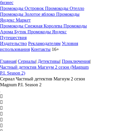
бизнес
Промокоды Островок
Промокоды Отелло
Промокоды Золотое яблоко
Промокоды
Яндекс Маркет
Промокоды Снежная Королева
Промокоды
Арома Бутик
Промокоды Яндекс
Путешествия
Издательство
Рекламодателям
Условия
использования
Контакты
16+
Главная
|
Сериалы
|
Детективы
|
Приключения
|
Частный детектив Магнум 2 сезон (Magnum
P.I. Season 2)
Сериал Частный детектив Магнум 2 сезон
Magnum P.I. Season 2