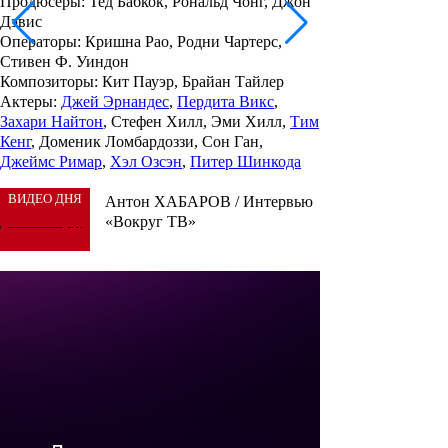
Продюсеры
: Тед Бабкок, Рональд Чонг, Джон
Дэвис
Операторы
: Кришна Рао, Родни Чартерс,
Стивен Ф. Уиндон
Композиторы
: Кит Пауэр, Брайан Тайлер
Актеры
:
Джей Эрнандес
,
Пердита Викс
,
Захари Найтон
, Стефен Хилл, Эми Хилл,
Тим
Кенг
, Доменик Ломбардоззи, Сон Ган,
Джеймс Римар
,
Хэл Озсэн
,
Питер Шинкода
ВИДЕО ДНЯ
Антон ХАБАРОВ / Интервью
«Вокруг ТВ»