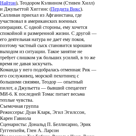
Найтон
), Теодором Кэлвином (
Стивен Хилл
)
и Джульеттой Хиггинс (
Пердита Викс
).
Салливан приехал из Афганистана, где
участвовал в американских военных
операциях. С одной стороны, ему хочется
спокойной и размеренной жизни. С другой —
его деятельная натура не дает ему покоя,
поэтому частный сыск становится хорошим
выходом из ситуации. Такое занятие не
требует слишком уж больших усилий, в то же
время не давая заскучать.
Команда у него подобралась отменная: Рик —
его сослуживец, морской пехотинец с
большими связями, Теодор — опытный
пилот, а Джульетта — бывший спецагент
МИ-6. К последней Томас питает весьма
теплые чувства.
Съемочная группа
Режиссеры
: Дуан Кларк, Эгил Эгилссон,
Карен Гавиола
Сценаристы
: Дональд П. Беллисарио, Эрик
Гуггенхейм, Глен А. Ларсон