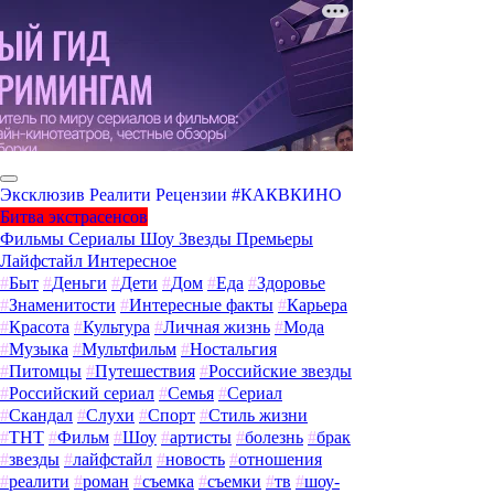
Эксклюзив
Реалити
Рецензии
#КАКВКИНО
Битва экстрасенсов
Фильмы
Сериалы
Шоу
Звезды
Премьеры
Лайфстайл
Интересное
#
Быт
#
Деньги
#
Дети
#
Дом
#
Еда
#
Здоровье
#
Знаменитости
#
Интересные факты
#
Карьера
#
Красота
#
Культура
#
Личная жизнь
#
Мода
#
Музыка
#
Мультфильм
#
Ностальгия
#
Питомцы
#
Путешествия
#
Российские звезды
#
Российский сериал
#
Семья
#
Сериал
#
Скандал
#
Слухи
#
Спорт
#
Стиль жизни
#
ТНТ
#
Фильм
#
Шоу
#
артисты
#
болезнь
#
брак
#
звезды
#
лайфстайл
#
новость
#
отношения
#
реалити
#
роман
#
съемка
#
съемки
#
тв
#
шоу-