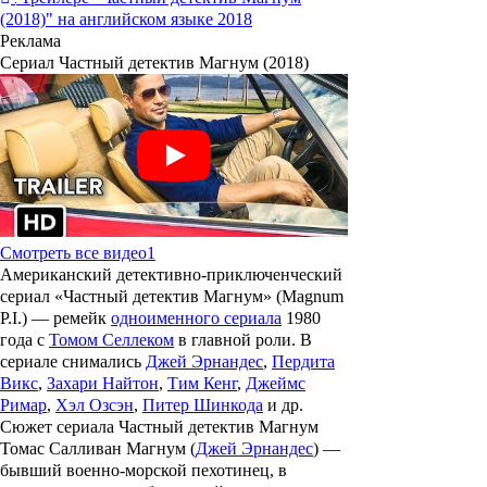
(2018)" на английском языке 2018
Реклама
Сериал Частный детектив Магнум (2018)
Смотреть все видео
1
Американский детективно-приключенческий
сериал «
Частный детектив Магнум
» (
Magnum
P.I
.) — ремейк
одноименного сериала
1980
года с
Томом Селлеком
в главной роли. В
сериале снимались
Джей Эрнандес
,
Пердита
Викс
,
Захари Найтон
,
Тим Кенг
,
Джеймс
Римар
,
Хэл Озсэн
,
Питер Шинкода
и др.
Сюжет сериала Частный детектив Магнум
Томас Салливан Магнум (
Джей Эрнандес
) —
бывший военно-морской пехотинец, в