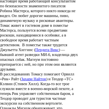
настоящее время работающий консультантом
по безопасности знаменитого писателя
Робина Мастерса, которого никто никогда не
видел. Он любит дорогие машины, пиво,
динамичную музыку и рисковые авантюры.
Томас живет в гостевом доме в поместье
Мастерса, пользуется всеми предметами
роскоши, находящимися в особняке, а в
свободное время работает частным
детективом. В поместье также трудится
Джульетта Хиггинс (
Пердита Викс
) —
бывший агент разведки МИ-6, владелица двух
опасных собак. Магнум постоянно
препирается с ней, но при этом они являются
друзьями.
В расследованиях Томасу помогают Орвилл
«Рик» Райт (
Захари Найтон
) и Теодор «ТС»
Кэлвин (
Стивен Хилл
). Когда-то все трое
служили вместе в военно-морской пехоте, а
теперь Рик управляет собственным баром, а
Теодор проводит для туристов частные
экскурсии на собственном вертолете.
Однажды Магнум обнаруживает, что