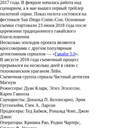
2017 года. В феврале началась работа над
сценарием, а в мае вышел первый трейлер
пилотной серии. Показ пилота состоялся на
фестивале San Diego Comic-Con. Основные
съемки стартовали 23 июня 2018 года после
церемонии традиционного гавайского
благословения.
Несколько эпизодов проекта являются
кроссоверами с другим популярным
детективным сериалом — «
Гавайи 5.0
».
В августе 2018 года съемочный процесс
прерывался на несколько дней в связи с
тихоокеанским ураганом Лейн.
Съемочная группа сериала Частный детектив
Магнум
Режиссеры
: Дуан Кларк, Эгил Эгилссон,
Карен Гавиола
Сценаристы
: Дональд П. Беллисарио, Эрик
Гуггенхейм, Глен А. Ларсон
Продюсеры
: Тед Бабкок, Рональд Чонг, Джон
Дэвис
Операторы
: Кришна Рао, Родни Чартерс,