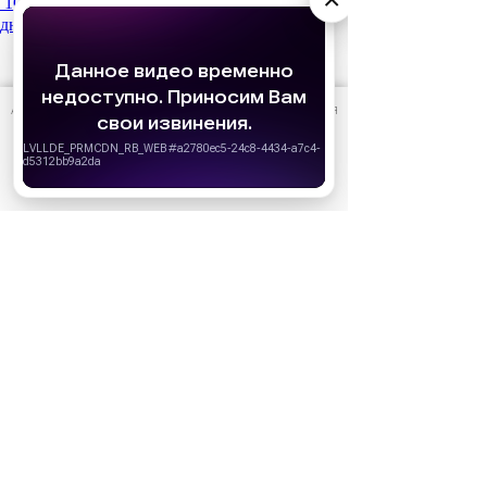
10 июня
Кто есть кто в сериале «Золотое
дно»: актеры и их персонажи
АО «Издательство СЕМЬ ДНЕЙ»
использует cookie
для
персонализации сервисов и удобства пользователей.
Вы можете запретить сохранение cookie в настройках
своего браузера.
Хорошо
Реклама