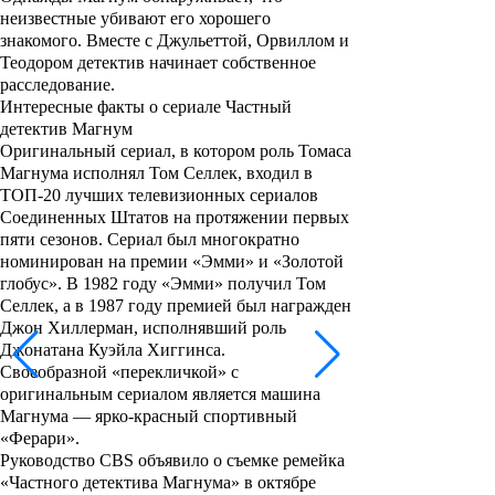
неизвестные убивают его хорошего
знакомого. Вместе с Джульеттой, Орвиллом и
Теодором детектив начинает собственное
расследование.
Интересные факты о сериале Частный
детектив Магнум
Оригинальный сериал, в котором роль Томаса
Магнума исполнял Том Селлек, входил в
ТОП-20 лучших телевизионных сериалов
Соединенных Штатов на протяжении первых
пяти сезонов. Сериал был многократно
номинирован на премии «Эмми» и «Золотой
глобус». В 1982 году «Эмми» получил Том
Селлек, а в 1987 году премией был награжден
Джон Хиллерман
, исполнявший роль
Джонатана Куэйла Хиггинса.
Своеобразной «перекличкой» с
оригинальным сериалом является машина
Магнума — ярко-красный спортивный
«Ферари».
Руководство CBS объявило о съемке ремейка
«Частного детектива Магнума» в октябре