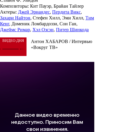
Стивен Ф. Уиндон
Композиторы
: Кит Пауэр, Брайан Тайлер
Актеры
:
Джей Эрнандес
,
Пердита Викс
,
Захари Найтон
, Стефен Хилл, Эми Хилл,
Тим
Кенг
, Доменик Ломбардоззи, Сон Ган,
Джеймс Римар
,
Хэл Озсэн
,
Питер Шинкода
ВИДЕО ДНЯ
Антон ХАБАРОВ / Интервью
«Вокруг ТВ»