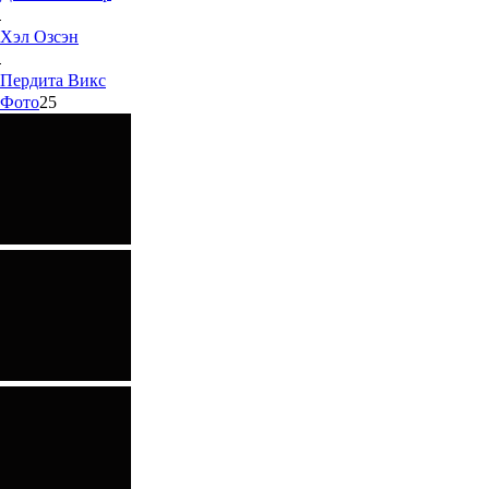
Хэл
Озсэн
Пердита
Викс
Фото
25