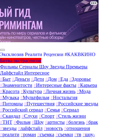
Эксклюзив
Реалити
Рецензии
#КАКВКИНО
Битва экстрасенсов
Фильмы
Сериалы
Шоу
Звезды
Премьеры
Лайфстайл
Интересное
#
Быт
#
Деньги
#
Дети
#
Дом
#
Еда
#
Здоровье
#
Знаменитости
#
Интересные факты
#
Карьера
#
Красота
#
Культура
#
Личная жизнь
#
Мода
#
Музыка
#
Мультфильм
#
Ностальгия
#
Питомцы
#
Путешествия
#
Российские звезды
#
Российский сериал
#
Семья
#
Сериал
#
Скандал
#
Слухи
#
Спорт
#
Стиль жизни
#
ТНТ
#
Фильм
#
Шоу
#
артисты
#
болезнь
#
брак
#
звезды
#
лайфстайл
#
новость
#
отношения
#
реалити
#
роман
#
съемка
#
съемки
#
тв
#
шоу-