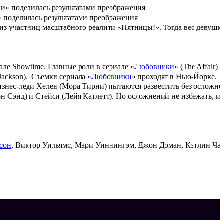
» поделилась результатами преображения
й из участниц масштабного реалити «Пятницы!». Тогда вес девуш
але Showtime. Главные роли в сериале «
Любовники
» (The Affair
Jackson). Съемки сериала «
Любовники
» проходят в Нью-Йорке.
изнес-леди Хелен (
Мора Тирни
) пытаются развестить без осложн
н Сэнд
) и Стейси (
Лейя Катлетт
). Но осложнений не избежать, 
сон
, Виктор Уильямс, Мари Уиннингэм, Джон Доман, Кэтлин Ча