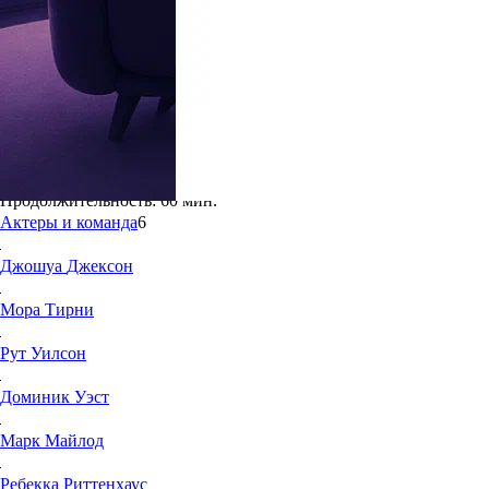
6.8
44
Жанр:
Драма
Режиссёр:
Джеффри Рейнер, Райан Флек, Карл Франклин, Мило
Год создания:
2020
Страна:
США
Продолжительность:
60 мин.
Актеры и команда
6
Джошуа
Джексон
Мора
Тирни
Рут
Уилсон
Доминик
Уэст
Марк
Майлод
Ребекка
Риттенхаус