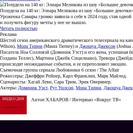
Похудела на 140 кг: Элнара Меликова из шоу «Большие девочки
Уроженка Самары громко заявила о себе в 2024 году, став одно
и получить фигуру мечты у нее не вышло.
Читать полностью
Реклама
Шестой сезон американского драматического телесериала на кан
Wilson),
Мора Тирни
(Maura Tierney) и
Джошуа Джексон
(Joshua 
Писатель Ноа Солловэй (
Доминик Уэст
) и его жена, успешная б
Голдани Теллес
), Мартина (
Джейк Сицилиано
), Тревора (
Джейдо
происходят неожиданные события, и ее переполняют эмоции.
Съемочная группа сериала Любовники 6 сезон / The Affair
Режиссеры: Джеффри Рейнер, Карл Франклин, Марк Майлод.
Сценаристы: Хагай Леви, Сара Трим, Эрик Овермиер.
Актеры:
Доминик Уэст
,
Рут Уилсон
,
Мора Тирни
,
Джошуа Джек
ВИДЕО ДНЯ
Антон ХАБАРОВ / Интервью «Вокруг ТВ»