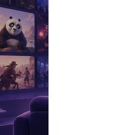
Эксклюзив
Реалити
Рецензии
#КАКВКИНО
Битва экстрасенсов
Фильмы
Сериалы
Шоу
Звезды
Премьеры
Лайфстайл
Интересное
#
Быт
#
Деньги
#
Дети
#
Дом
#
Еда
#
Здоровье
#
Знаменитости
#
Инт
#
Путешествия
#
Российские звезды
#
Российский сериал
#
Семья
#
отношения
#
реалити
#
роман
#
съемка
#
съемки
#
тв
#
шоу-бизнес
Промокоды Островок
Промокоды Отелло
Промокоды Золотое я
Промокоды Снежная Королева
Промокоды Арома Бутик
Промок
Издательство
Рекламодателям
Условия использования
Контакты
Главная
|
Сериалы
|
Драма
|
Любовники 6 сезон (The Affair)
Сериал Любовники 6 сезон
The Affair