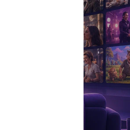
да
#
Музыка
#
Мультфильм
#
Ностальгия
#
Питомцы
#
Шоу
#
артисты
#
болезнь
#
брак
#
звезды
#
лайфстайл
#
новость