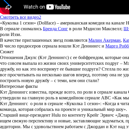
Смотреть все видео
2
«
Куколка 1 сезон
» (Dollface) – американская комедия на канале H
В сериале снимались
Бренда Сонг
в роли Мэдисон Максвелл;
Шэ
роли Иззи.
В качестве приглашенных звезд появляются
Малин Акерман
,
Ка
В число продюсеров сериала вошли Кэт Деннингс и
Марго Робб
Сюжет
Отношения Джулс (
Кэт Деннингс
) с ее бойфрендом, которые он
что совсем выпала из жизни своих университетских подруг – Мэ
дружбу, но как это воспримут ее бывшие подруги? Стелла по жи
все просчитывать на несколько шагов вперед, поэтому она не уд
построить новую дружбу – с теми, кем они стали?
Интересные факты
Кэт Деннингс
известна, прежде всего, по роли в сериале канал
утвердили на главную роль в комедийном сериале ABC «Как мы, 
Кэт Деннингс о роли в сериале «Куколка 1 сезон»: «Когда я чит
команда, которая собралась на проекте и уникальный мир шоу».
Старший вице-президент Hulu по контенту Крейг Эрвич: «Джорда
ищем свежую перспективу и новые, заставляющие задуматься, п
аудитории. Мы с удовольствием работаем с Джордан и Кэт над э