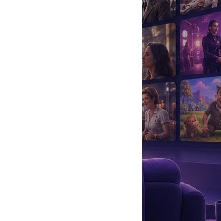
да
#
Музыка
#
Мультфильм
#
Ностальгия
#
Питомцы
#
Шоу
#
артисты
#
болезнь
#
брак
#
звезды
#
лайфстайл
#
новость