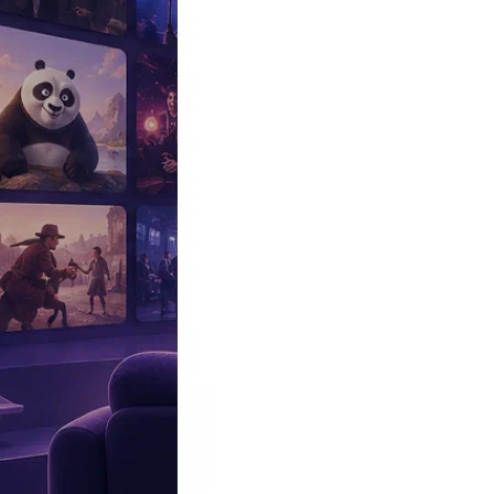
Эксклюзив
Реалити
Рецензии
#КАКВКИНО
Битва экстрасенсов
Фильмы
Сериалы
Шоу
Звезды
Премьеры
Лайфстайл
Интересное
#
Быт
#
Деньги
#
Дети
#
Дом
#
Еда
#
Здоровье
#
Знаменитости
#
Инт
#
Путешествия
#
Российские звезды
#
Российский сериал
#
Семья
#
отношения
#
реалити
#
роман
#
съемка
#
съемки
#
тв
#
шоу-бизнес
Промокоды Островок
Промокоды Отелло
Промокоды Золотое я
Промокоды Снежная Королева
Промокоды Арома Бутик
Промок
Издательство
Рекламодателям
Условия использования
Контакты
Главная
|
Сериалы
|
Комедии
|
Куколка 1 сезон (Dollface)
Сериал Куколка 1 сезон
Dollface