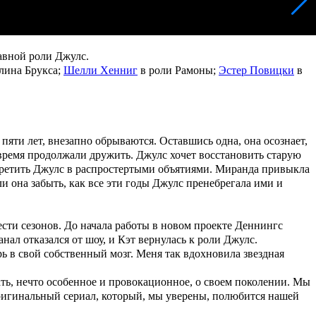
авной роли Джулс.
лина Брукса;
Шелли Хенниг
в роли Рамоны;
Эстер Повицки
в
пяти лет, внезапно обрываются. Оставшись одна, она осознает,
о время продолжали дружить. Джулс хочет восстановить старую
стретить Джулс в распростертыми объятиями. Миранда привыкла
ли она забыть, как все эти годы Джулс пренебрегала ими и
ести сезонов. До начала работы в новом проекте Деннингс
ал отказался от шоу, и Кэт вернулась к роли Джулс.
рь в свой собственный мозг. Меня так вдохновила звездная
ть, нечто особенное и провокационное, о своем поколении. Мы
оригинальный сериал, который, мы уверены, полюбится нашей