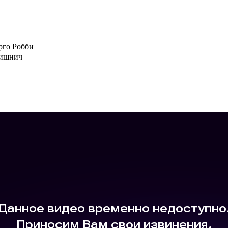
рго Робби
Вишнич