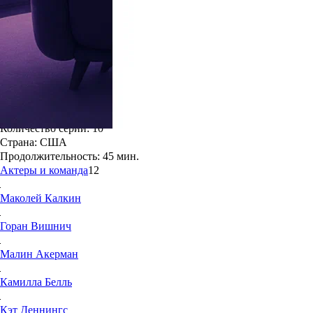
6.9
57
Жанр:
Комедии
Режиссёр:
Мэттью Спайсер, Стефани Коун
Мировая премьера:
15 ноября 2019
Год создания:
2019
Количество серий:
10
Страна:
США
Продолжительность:
45 мин.
Актеры и команда
12
Маколей
Калкин
Горан
Вишнич
Малин
Акерман
Камилла
Белль
Кэт
Деннингс