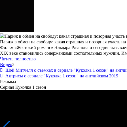
Париж в обмен на свободу: какая страшная и позорная участь н
Фильм «Жестокий романс» Эльдара Рязанова и сегодня вызывает
XIX веке становились содержанками состоятельных мужчин. Им
Читать полностью
Видео
2
Шэй Митчелл о съемках в сериале "Куколка 1 сезон" на англ
Актрисы о сериале "Куколка 1 сезон" на английском 2019
Реклама
Сериал Куколка 1 сезон