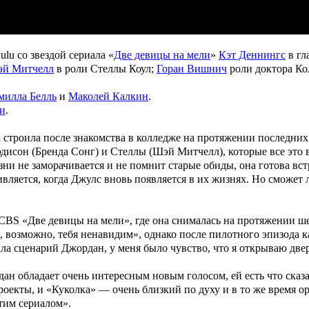
ulu со звездой сериала «
Две девицы на мели
»
Кэт Деннингс
в гл
й Митчелл
в роли Стеллы Коул;
Горан Вишнич
роли доктора Ко
милла Белль
и
Маколей Калкин
.
и
.
а строила после знакомства в колледже на протяжении последних 
дисон (
Бренда Сонг
) и Стеллы (
Шэй Митчелл
), которые все эт
зни не заморачивается и не помнит старые обиды, она готова в
ивляется, когда Джулс вновь появляется в их жизнях. Но сможет 
а CBS «Две девицы на мели», где она снималась на протяжении ш
возможно, тебя ненавидим», однако после пилотного эпизода кан
ала сценарий Джордан, у меня было чувство, что я открываю две
н обладает очень интересным новым голосом, ей есть что сказа
роекты, и «Куколка» — очень близкий по духу и в то же время 
тим сериалом».