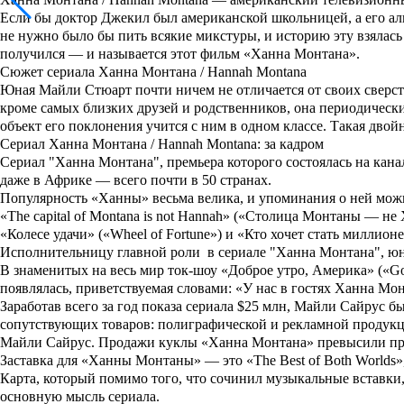
Если бы
доктор
Джекил
был американской школьницей, а его ал
не нужно было бы пить всякие микстуры, и историю эту взялас
получился — и называется этот фильм
«Ханна Монтана»
.
Сюжет сериала Ханна Монтана / Hannah Montana
Юная
Майли Стюарт
почти ничем не отличается от своих сверст
кроме самых близких друзей и родственников, она периодическ
объект его поклонения учится с ним в одном классе. Такая дво
Сериал Ханна Монтана / Hannah Montana: за кадром
Сериал "
Ханна Монтана
", премьера которого состоялась на кан
даже в Африке — всего почти в 50 странах.
Популярность «Ханны» весьма велика, и упоминания о ней можн
«The capital of Montana is not Hannah» («Столица Монтаны — н
«Колесе удачи» («Wheel of Fortune») и «Кто хочет стать миллион
Исполнительницу главной роли в сериале "
Ханна Монтана
", ю
В знаменитых на весь мир ток-шоу
«Доброе утро, Америка»
(
«Go
появлялась, приветствуемая словами: «У нас в гостях
Ханна
Мон
Заработав всего за год показа сериала $25 млн, Майли Сайрус 
сопутствующих товаров: полиграфической и рекламной продукц
Майли Сайрус. Продажи куклы «Ханна Монтана» превысили пр
Заставка для «Ханны Монтаны» — это «
The Best of Both Worlds
»
Карта, который помимо того, что сочинил музыкальные вставки,
основную мысль сериала.