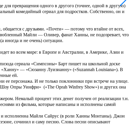
е для превращения одного в другого (точнее, одной в другую)
кальный комедийный сериал для подростков. Собственно, он и
, общается с друзьями. «Почти» — потому что втайне от всех,
злюбленный
Майли
—
Оливер
, фанат
Ханны
, не подозревает, что
а иногда и не очень) ситуации.
 идет во всем мире: в Европе и Австралии, в Америке, Азии и
эпизода сериала «Симпсоны» Барт пишет на школьной доске
на «Ханну» — «Сюзанну Луизианну» («Suzannah Louisiana»). В
енные ей.
и ее персонажа. И не только поклонники при встрече на улице.
«Шоу Опры Уинфри»
(
«The Oprah Winfrey Show»
) и других она
жером. Немалый процент этих денег получен от реализации т.н.
песнями из фильма, которые написаны и исполнены самой
м, и исполненна Майли Сайрус (в роли Ханны Монтаны). Джон
сезоне, сочинил и саму песню. Слова песни описывают