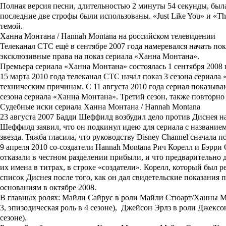
Полная версия песни, длительностью 2 минуты 54 секунды, была 
последние две строфы были использованы. «Just Like You» и «Th
темой.
Ханна Монтана / Hannah Montana на российском телевидении
Телеканал СТС ещё в сентябре 2007 года намеревался начать по
эксклюзивные права на показ сериала «Ханна Монтана».
Премьера сериала «Ханна Монтана» состоялась 1 сентября 2008 
15 марта 2010 года телеканал СТС начал показ 3 сезона сериал
техническим причинам. С 11 августа 2010 года сериал показывают
сезона сериала «Ханна Монтана». Третий сезон, также повторно 
Судебные иски сериала Ханна Монтана / Hannah Montana
23 августа 2007
Бадди Шеффилд
возбудил дело против Диснея н
Шеффилд заявил, что он подкинул идею для сериала с названием
звезда. Тяжба гласила, что руководству Disney Channel сначала п
9 апреля 2010 со-создатели Hannah Montana
Рич Корелл
и
Бэрри 
отказали в честном разделении прибыли, и что предварительно 
их имена в титрах, в строке «создатели». Корелл, который был
список Диснея после того, как он дал свидетельские показани
основаниям в октябре 2008.
В главных ролях
: Майли Сайрус в роли Майли Стюарт/Ханны 
3, эпизодическая роль в 4 сезоне), Джейсон Эрлз в роли Джекс
сезоне).