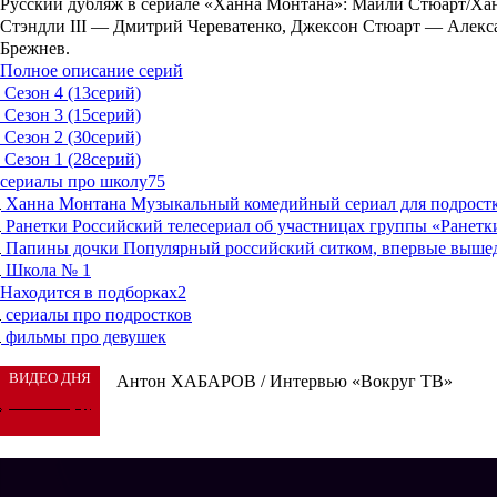
Русский дубляж в сериале «Ханна Монтана»
: Майли Стюарт/Ха
Стэндли III — Дмитрий Череватенко, Джексон Стюарт — Алекса
Брежнев.
Полное описание серий
Сезон 4 (13серий)
Сезон 3 (15серий)
Сезон 2 (30серий)
Сезон 1 (28серий)
сериалы про школу
75
Ханна Монтана
Музыкальный комедийный сериал для подростк
Ранетки
Российский телесериал об участницах группы «Ранетки»
Папины дочки
Популярный российский ситком, впервые вышедш
Школа № 1
Находится в подборках
2
сериалы про подростков
фильмы про девушек
ВИДЕО ДНЯ
Антон ХАБАРОВ / Интервью «Вокруг ТВ»