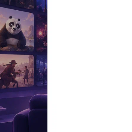
Эксклюзив
Реалити
Рецензии
#КАКВКИНО
Битва экстрасенсов
Фильмы
Сериалы
Шоу
Звезды
Премьеры
Лайфстайл
Интересное
#
Быт
#
Деньги
#
Дети
#
Дом
#
Еда
#
Здоровье
#
Знаменитости
#
Инт
#
Путешествия
#
Российские звезды
#
Российский сериал
#
Семья
#
отношения
#
реалити
#
роман
#
съемка
#
съемки
#
тв
#
шоу-бизнес
Промокоды Островок
Промокоды Отелло
Промокоды Золотое я
Промокоды Снежная Королева
Промокоды Арома Бутик
Промок
Издательство
Рекламодателям
Условия использования
Контакты
Главная
|
Сериалы
|
Музыкальные
|
Детям
|
Ханна Монтана (Hannah
Сериал Ханна Монтана
Hannah Montana