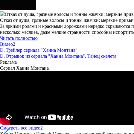
Отказ от душа, грязные волосы и тонны жвачки: мерзкие привыч
За яркими ролями и красными дорожками нередко скрываются п
несколько месяцев, даже мелкие странности способны испортить
Читать полностью
Видео
2
Трейлер сериала "Ханна Монтана"
Отрывок из сериала "Ханна Монтана". Танец скелета
Реклама
Сериал Ханна Монтана
Смотреть все видео
2
Ханна Монтана / Hannah Montana
— американский телевизионны