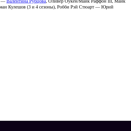
л —
Валентина Рубцова
, Оливер Оукен/Майк Раффон III, Майк
оман Кулешов (3 и 4 сезоны), Робби Рэй Стюарт — Юрий