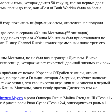
ерсии темы, которая длится 50 секунд, только первые две и
мы песни до того, как «Best of Both Worlds» была выбрана
08 года появилась информация о том, что телеканал получил
 два сезона сериала «Ханна Монтана»(55 эпизодов).
же года показ сериала «Ханна Монтана» был приостановлен по
але Disney Channel Russia начался премьерный показ третьего
анны Монтаны, но не был вознагражден Диснеем. В иске
шекласснице, которая живет секретной двойной жизнью как рок-
 прибыли от показа. Корелл и О’Брайен заявили, что им
кже, по правилам Гильдии авторов Америки, требуют написать
, также заявил, что его нечестно ограничили и занесли в черный
ль Ханны Монтаны, завел тяжбу против Диснея по тем же
итчел Муссо
в роли Оливера Окена/Майка Стендли III (Сезон 1-
 Ариас в роли Рико Суаве (Сезон 2-4, эпизодическая роль в 1