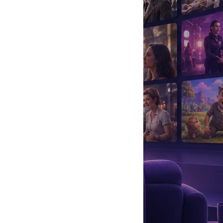
да
#
Музыка
#
Мультфильм
#
Ностальгия
#
Питомцы
#
Шоу
#
артисты
#
болезнь
#
брак
#
звезды
#
лайфстайл
#
новость