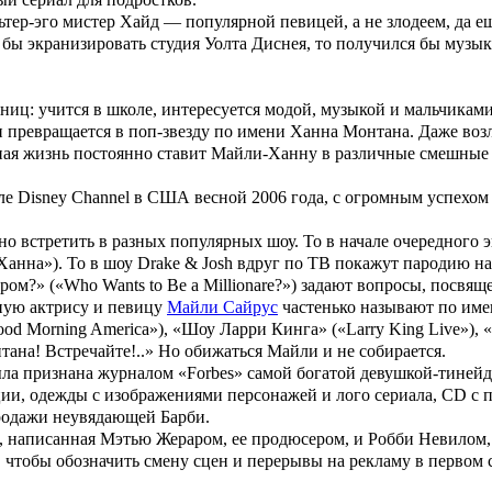
ьтер-эго
мистер
Хайд
— популярной певицей, а не злодеем, да ещ
ь бы экранизировать
студия Уолта Диснея
, то получился бы музы
ниц: учится в школе, интересуется модой, музыкой и мальчиками
и превращается в поп-звезду по имени
Ханна Монтана
. Даже во
йная жизнь постоянно ставит
Майли-Ханну
в различные смешные (
але Disney Channel в США весной 2006 года, с огромным успехом
о встретить в разных популярных шоу. То в начале очередного 
е Ханна»). То в шоу Drake & Josh вдруг по ТВ покажут пародию 
ером?» («Who Wants to Be a Millionare?») задают вопросы, посвящ
ную актрису и певицу
Майли Сайрус
частенько называют по имен
od Morning America»
),
«Шоу Ларри Кинга»
(
«Larry King Live»
),
тана
! Встречайте!..» Но обижаться
Майли
и не собирается.
была признана журналом «Forbes» самой богатой девушкой-тинейд
ии, одежды с изображениями персонажей и лого сериала, CD с 
одажи неувядающей Барби.
, написанная
Мэтью Жераром
, ее продюсером, и Робби Невило
 чтобы обозначить смену сцен и перерывы на рекламу в первом 