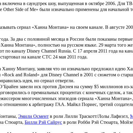
включена в саундтрек шоу, выпущенная в октябре 2006. Для ТВ-в
e Other Side of Me» были изначально применены для начальной те
казывать сериал «Ханна Монтана» на своем канале. В августе 20
года. За два с половиной месяца в России были показаны первые
а «Ханна Монтана», полностью на русском языке. 29 марта того 
 по каналу Disney Channel Russia. C 17 апреля 2011 года на кан
стартовал на канале СТС 24 мая 2011 года.
а Ханну Монтану, заявляя что он изначально предложил идею Х
 «Rock and Roland» для Disney Channel в 2001 с сюжетом о стар
онравилась идея, но сериал отвергли.
О’Брайен
завели иск против Диснея на сумму $5 миллионов из-за
договорились о премиальных процентах с конечных сделок, а та
 режиссером многочисленных эпизодов сериала «
Ханна Монтана
»
я по отношению к арбитражу ГАА. Майкл Пориес, третий создате
Монтаны,
Эмили Осмент
в роли Лилли Траскотт/Лолы Лaфнэгл,
М
она Стюарта,
Билли Рэй Сайрус
в роли Робби Рэй Стюарта, Мойзес