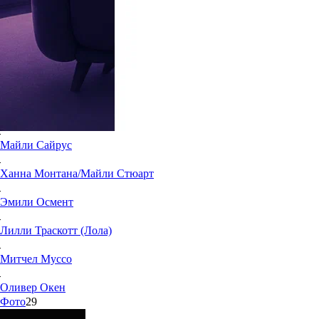
7.2
14
Жанры:
Музыкальные, Детям
Год создания:
2006
Продолжительность:
20 мин.
Актеры и команда
67
Майли
Сайрус
Ханна
Монтана/Майли Стюарт
Эмили
Осмент
Лилли
Траскотт (Лола)
Митчел
Муссо
Оливер
Окен
Фото
29