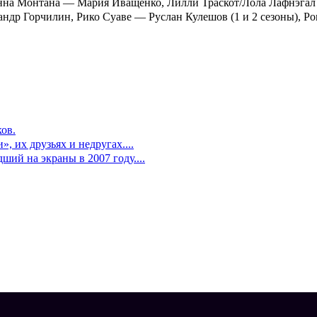
нна Монтана — Мария Иващенко, Лилли Траскот/Лола Лафнэга
ндр Горчилин, Рико Суаве — Руслан Кулешов (1 и 2 сезоны), Р
ов.
, их друзьях и недругах....
ий на экраны в 2007 году....