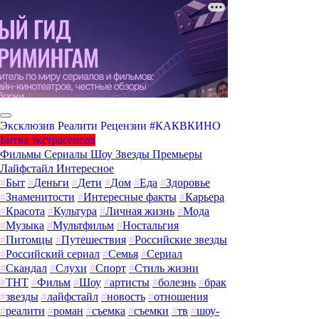
Эксклюзив
Реалити
Рецензии
#КАКВКИНО
Битва экстрасенсов
Фильмы
Сериалы
Шоу
Звезды
Премьеры
Лайфстайл
Интересное
#
Быт
#
Деньги
#
Дети
#
Дом
#
Еда
#
Здоровье
#
Знаменитости
#
Интересные факты
#
Карьера
#
Красота
#
Культура
#
Личная жизнь
#
Мода
#
Музыка
#
Мультфильм
#
Ностальгия
#
Питомцы
#
Путешествия
#
Российские звезды
#
Российский сериал
#
Семья
#
Сериал
#
Скандал
#
Слухи
#
Спорт
#
Стиль жизни
#
ТНТ
#
Фильм
#
Шоу
#
артисты
#
болезнь
#
брак
#
звезды
#
лайфстайл
#
новость
#
отношения
#
реалити
#
роман
#
съемка
#
съемки
#
тв
#
шоу-