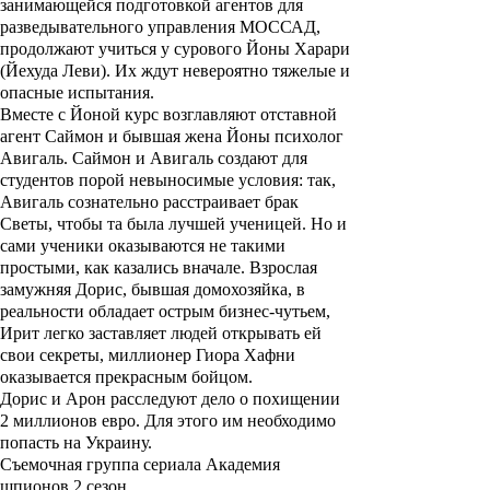
занимающейся подготовкой агентов для
разведывательного управления МОССАД,
продолжают учиться у сурового Йоны Харари
(
Йехуда Леви
). Их ждут невероятно тяжелые и
опасные испытания.
Вместе с Йоной курс возглавляют отставной
агент Саймон и бывшая жена Йоны психолог
Авигаль. Саймон и Авигаль создают для
студентов порой невыносимые условия: так,
Авигаль сознательно расстраивает брак
Светы, чтобы та была лучшей ученицей. Но и
сами ученики оказываются не такими
простыми, как казались вначале. Взрослая
замужняя Дорис, бывшая домохозяйка, в
реальности обладает острым бизнес-чутьем,
Ирит легко заставляет людей открывать ей
свои секреты, миллионер Гиора Хафни
оказывается прекрасным бойцом.
Дорис и Арон расследуют дело о похищении
2 миллионов евро. Для этого им необходимо
попасть на Украину.
Съемочная группа сериала Академия
шпионов 2 сезон