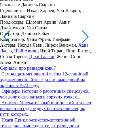
Режиссер
: Даниэль Сыркин
Сценаристы
: Изхар Харлев, Ури Леврон,
Даниэль Сыркин
Продюсеры
: Шломит Арвив, Амит
Джайтелсон, Уди Сигал
Оператор
: Джиора Бейач
Композитор
: Хаим Фрэнк Ильфман
Актеры
: Йехуда Леви, Лирон Вайзман,
Хана
Ласло
,
Шай Авиви
, Итай Тиран, Янив Битон,
Сорая Торенс,
Цахи Галеви
, Жениа Сноп,
Алекс Ански
Сериалы про разведчиков
87
Семнадцать мгновений весны
12-серийный
художественный телефильм, вышедший на
экраны в 1973 году.
Офицеры
История о работниках спецслужб,
чей долг оказываться в горячих точках...
Апостол
Увлекательный шпионский триллер
основан на судьбе двух братьев-близнецов,
пути которых...
Исаев
Приключенческо-детективный
телесериал о молодых годах разведчика