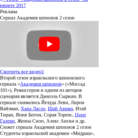
иврите 2017
Реклама
Сериал Академия шпионов 2 сезон
Смотреть все видео
1
Второй сезон израильского шпионского
сериала «
Академия шпионов
» («
Моссад
101
»). Режиссером и одним из авторов
сценария является Даниэль Сыркин. В
сериале снимались
Йехуда Леви, Лирон
Вайзман
,
Хана Ласло
,
Шай Авиви
,
Итай
Тиран, Янив Битон, Сорая Торенс
,
Цахи
Галеви
,
Жениа Сноп, Алекс Ански
и др.
Сюжет сериала Академия шпионов 2 сезон
Студенты израильской академии «Мидраш»,