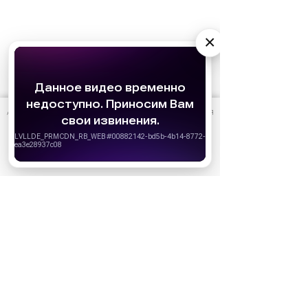
×
АО «Издательство СЕМЬ ДНЕЙ»
использует cookie
для
Реклама
персонализации сервисов и удобства пользователей.
Вы можете запретить сохранение cookie в настройках
своего браузера.
Хорошо