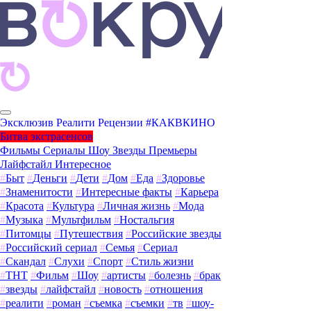
Эксклюзив
Реалити
Рецензии
#КАКВКИНО
Битва экстрасенсов
Фильмы
Сериалы
Шоу
Звезды
Премьеры
Лайфстайл
Интересное
#
Быт
#
Деньги
#
Дети
#
Дом
#
Еда
#
Здоровье
#
Знаменитости
#
Интересные факты
#
Карьера
#
Красота
#
Культура
#
Личная жизнь
#
Мода
#
Музыка
#
Мультфильм
#
Ностальгия
#
Питомцы
#
Путешествия
#
Российские звезды
#
Российский сериал
#
Семья
#
Сериал
#
Скандал
#
Слухи
#
Спорт
#
Стиль жизни
#
ТНТ
#
Фильм
#
Шоу
#
артисты
#
болезнь
#
брак
#
звезды
#
лайфстайл
#
новость
#
отношения
#
реалити
#
роман
#
съемка
#
съемки
#
тв
#
шоу-