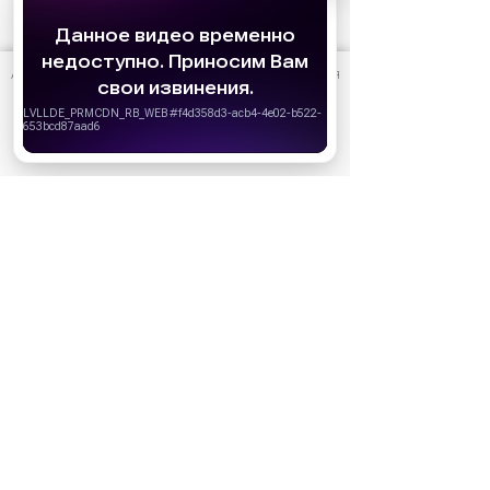
АО «Издательство СЕМЬ ДНЕЙ»
использует cookie
для
персонализации сервисов и удобства пользователей.
Вы можете запретить сохранение cookie в настройках
Ожидаемые премьеры
своего браузера.
Голодные игры: Рассвет Жатвы (2026)
Хорошо
19.11.2026
Последний богатырь. Колобок (2026)
13.08.2026
Битва моторов (2026)
08.10.2026
Волшебник Изумрудного города. Великий и
ужасный (2027)
01.01.2027
Дюна: Часть третья (2026)
18.12.2026
За кадром
Реклама
Популярные сериалы
Олдскул 2 сезон (2026)
Холод (2026)