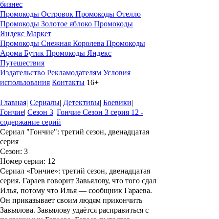
бизнес
Промокоды Островок
Промокоды Отелло
Промокоды Золотое яблоко
Промокоды
Яндекс Маркет
Промокоды Снежная Королева
Промокоды
Арома Бутик
Промокоды Яндекс
Путешествия
Издательство
Рекламодателям
Условия
использования
Контакты
16+
Главная
|
Сериалы
|
Детективы
|
Боевики
|
Гончие
|
Сезон 3
|
Гончие Сезон 3 серия 12 -
содержание серий
Сериал "Гончие": третий сезон, двенадцатая
серия
Сезон
: 3
Номер серии
: 12
Сериал «Гончие»: третий сезон, двенадцатая
серия.
Гараев говорит Завьялову, что того сдал
Илья, потому что Илья — сообщник Гараева.
Он приказывает своим людям прикончить
Завьялова. Завьялову удаётся расправиться с