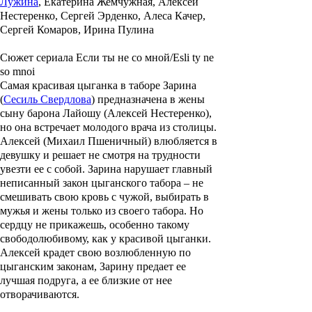
Лужина
, Екатерина Жемчужная, Алексей
Нестеренко, Сергей Эрденко, Алеса Качер,
Сергей Комаров, Ирина Пулина
Сюжет сериала Если ты не со мной/Esli ty ne
so mnoi
Самая красивая цыганка в таборе Зарина
(
Сесиль Свердлова
) предназначена в жены
сыну барона Лайошу (
Алексей Нестеренко
),
но она встречает молодого врача из столицы.
Алексей (
Михаил Пшеничный
) влюбляется в
девушку и решает не смотря на трудности
увезти ее с собой. Зарина нарушает главный
неписанный закон цыганского табора – не
смешивать свою кровь с чужой, выбирать в
мужья и жены только из своего табора. Но
сердцу не прикажешь, особенно такому
свободолюбивому, как у красивой цыганки.
Алексей крадет свою возлюбленную по
цыганским законам, Зарину предает ее
лучшая подруга, а ее близкие от нее
отворачиваются.