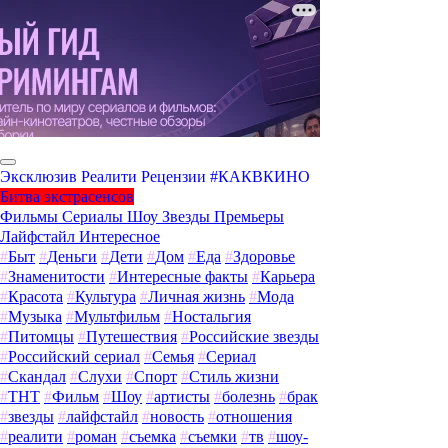
Эксклюзив
Реалити
Рецензии
#КАКВКИНО
Битва экстрасенсов
Фильмы
Сериалы
Шоу
Звезды
Премьеры
Лайфстайл
Интересное
#
Быт
#
Деньги
#
Дети
#
Дом
#
Еда
#
Здоровье
#
Знаменитости
#
Интересные факты
#
Карьера
#
Красота
#
Культура
#
Личная жизнь
#
Мода
#
Музыка
#
Мультфильм
#
Ностальгия
#
Питомцы
#
Путешествия
#
Российские звезды
#
Российский сериал
#
Семья
#
Сериал
#
Скандал
#
Слухи
#
Спорт
#
Стиль жизни
#
ТНТ
#
Фильм
#
Шоу
#
артисты
#
болезнь
#
брак
#
звезды
#
лайфстайл
#
новость
#
отношения
#
реалити
#
роман
#
съемка
#
съемки
#
тв
#
шоу-