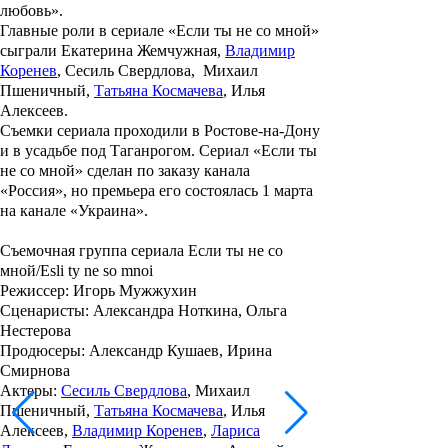
любовь»
.
Главные роли в сериале
«Если ты не со мной»
сыграли
Екатерина Жемчужная
,
Владимир
Коренев
, Сесиль Свердлова, Михаил
Пшеничный,
Татьяна Космачева
, Илья
Алексеев.
Съемки сериала проходили в Ростове-на-Дону
и в усадьбе под Таганрогом. Сериал
«Если ты
не со мной»
сделан по заказу канала
«Россия», но премьера его состоялась 1 марта
на канале «Украина».
Съемочная группа сериала Если ты не со
мной/
Esli ty ne so mnoi
Режиссер: Игорь Мужжухин
Сценаристы: Александра Ноткина, Ольга
Нестерова
Продюсеры: Александр Кушаев, Ирина
Смирнова
Актеры:
Сесиль Свердлова
, Михаил
Пшеничный,
Татьяна Космачева
, Илья
Алексеев,
Владимир Коренев
,
Лариса