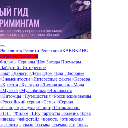
Эксклюзив
Реалити
Рецензии
#КАКВКИНО
Битва экстрасенсов
Фильмы
Сериалы
Шоу
Звезды
Премьеры
Лайфстайл
Интересное
#
Быт
#
Деньги
#
Дети
#
Дом
#
Еда
#
Здоровье
#
Знаменитости
#
Интересные факты
#
Карьера
#
Красота
#
Культура
#
Личная жизнь
#
Мода
#
Музыка
#
Мультфильм
#
Ностальгия
#
Питомцы
#
Путешествия
#
Российские звезды
#
Российский сериал
#
Семья
#
Сериал
#
Скандал
#
Слухи
#
Спорт
#
Стиль жизни
#
ТНТ
#
Фильм
#
Шоу
#
артисты
#
болезнь
#
брак
#
звезды
#
лайфстайл
#
новость
#
отношения
#
реалити
#
роман
#
съемка
#
съемки
#
тв
#
шоу-