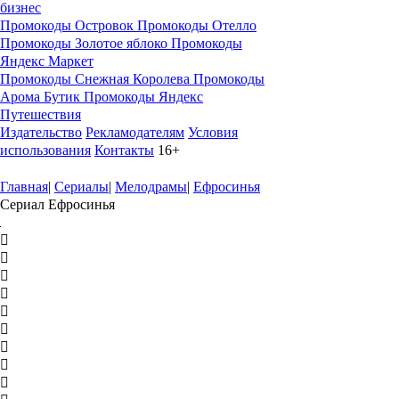
бизнес
Промокоды Островок
Промокоды Отелло
Промокоды Золотое яблоко
Промокоды
Яндекс Маркет
Промокоды Снежная Королева
Промокоды
Арома Бутик
Промокоды Яндекс
Путешествия
Издательство
Рекламодателям
Условия
использования
Контакты
16+
Главная
|
Сериалы
|
Мелодрамы
|
Ефросинья
Сериал Ефросинья