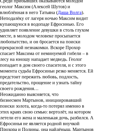
Среди прибывших оказываются молодой
геолог Максим (
Алексей Шутов
) и
влюблённая в него Татьяна (
Даша Волга
).
Неподалёку от лагеря ночью Максим видит
купающуюся в водопаде Ефросинью. Его
удивляет появление девушки в столь глухом
месте, в молодом человеке просыпается
любопытство, и он бросается на поиски
прекрасной незнакомки. Вскоре Прохор
спасает Максима от неминуемой гибели – в
лесу на юношу нападает медведь. Геолог
попадает в дом своего спасителя, и с этого
момента судьба Ефросиньи резко меняется. Ей
предстоит пережить любовь, подлость,
предательство, прощение и узнать тайну
своего рождения…
Неожиданно выясняется, что
бизнесмен Мартынов, инициировавший
поиски золота, когда-то потерял именно в
этих краях свою семью: вертолёт, на котором
летели его жена и маленькая дочь, разбился. А
Ефросинья не является родной внучкой
Прохора и Полины, она найдёныш. Мартынов