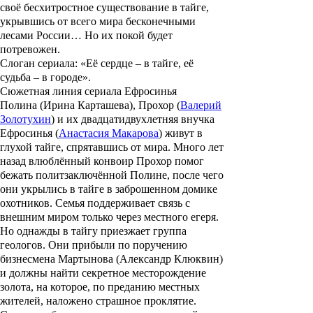
своё бесхитростное существование в тайге,
укрывшись от всего мира бесконечными
лесами России… Но их покой будет
потревожен.
Слоган сериала: «Её сердце – в тайге, её
судьба – в городе».
Сюжетная линия сериала Ефросинья
Полина (
Ирина Карташева
), Прохор (
Валерий
Золотухин
) и их двадцатидвухлетняя внучка
Ефросинья (
Анастасия Макарова
) живут в
глухой тайге, спрятавшись от мира. Много лет
назад влюблённый конвоир Прохор помог
бежать политзаключённой Полине, после чего
они укрылись в тайге в заброшенном домике
охотников. Семья поддерживает связь с
внешним миром только через местного егеря.
Но однажды в тайгу приезжает группа
геологов. Они прибыли по поручению
бизнесмена Мартынова (
Александр Клюквин
)
и должны найти секретное месторождение
золота, на которое, по преданию местных
жителей, наложено страшное проклятие.