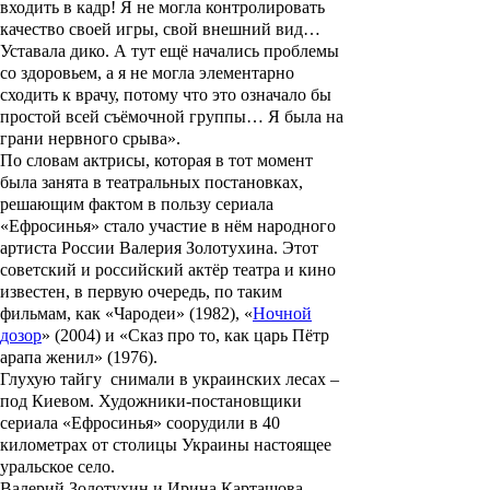
входить в кадр! Я не могла контролировать
качество своей игры, свой внешний вид…
Уставала дико. А тут ещё начались проблемы
со здоровьем, а я не могла элементарно
сходить к врачу, потому что это означало бы
простой всей съёмочной группы… Я была на
грани нервного срыва».
По словам актрисы, которая в тот момент
была занята в театральных постановках,
решающим фактом в пользу сериала
«
Ефросинья
» стало участие в нём народного
артиста России
Валерия Золотухина
. Этот
советский и российский актёр театра и кино
известен, в первую очередь, по таким
фильмам, как «
Чародеи
» (1982), «
Ночной
дозор
» (2004) и «
Сказ про то, как царь Пётр
арапа женил
» (1976).
Глухую тайгу снимали в украинских лесах –
под Киевом. Художники-постановщики
сериала «
Ефросинья
» соорудили в 40
километрах от столицы Украины настоящее
уральское село.
Валерий Золотухин
и
Ирина Карташова