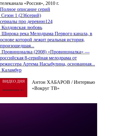
телеканала «Россия», 2010 г.
Полное описание серий
Сезон 1 (236серий)
сериалы про деревню
124
Колдовская любовь
Широка река
Мелодрама Первого канала, в
основе которой лежит реальная история,
произошедшая...
Провинциалка (2008)
«Провинциалка» —
российская 8-серийная мелодрама от
режиссера Артема Насыбулина, основанная...
Каламбур
ВИДЕО ДНЯ
Антон ХАБАРОВ / Интервью
«Вокруг ТВ»