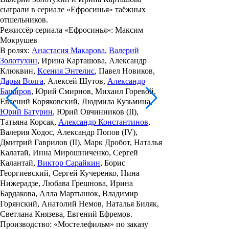
сыграли в сериале «Ефросинья» таёжных
отшельников.
Режиссёр сериала «Ефросинья»
: Максим
Мокрушев
В ролях
:
Анастасия Макарова
,
Валерий
Золотухин
, Ирина Карташова, Александр
Клюквин,
Ксения Энтелис
, Павел Новиков,
Дарья Волга
, Алексей Шутов,
Александр
Баширов
, Юрий Смирнов, Михаил Горевой,
Евгений Коряковский, Людмила Кузьмина,
Юрий Батурин
, Юрий Овчинников (II),
Татьяна Корсак,
Александр Константинов
,
Валерия Ходос, Александр Попов (IV),
Дмитрий Гаврилов (II), Марк Дробот, Наталья
Калатай, Инна Мирошниченко, Сергей
Калантай,
Виктор Сарайкин
, Борис
Георгиевский, Сергей Кучеренко, Нина
Нижерадзе, Любава Грешнова, Ирина
Бардакова, Алла Мартынюк, Владимир
Горянский, Анатолий Немов, Наталья Биляк,
Светлана Князева, Евгений Ефремов.
Производство: «Мостелефильм» по заказу