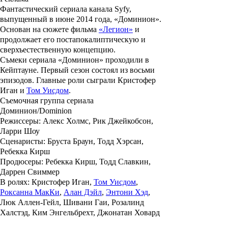
Фантастический сериала канала Syfy,
выпущенный в июне 2014 года,
«Доминион»
.
Основан на сюжете фильма
«Легион»
и
продолжает его постапокалиптическую и
сверхъестественную концепцию.
Съмеки сериала
«Доминион»
проходили в
Кейптауне. Первый сезон состоял из восьми
эпизодов. Главные роли сыграли
Кристофер
Иган
и
Том Уисдом
.
Съемочная группа сериала
Доминион/Dominion
Режиссеры: Алекс Холмс, Рик Джейкобсон,
Ларри Шоу
Сценаристы: Бруста Браун, Тодд Хэрсан,
Ребекка Кирш
Продюсеры: Ребекка Кирш, Тодд Славкин,
Даррен Свиммер
В ролях: Кристофер Иган,
Том Уисдом
,
Роксанна МакКи
,
Алан Дэйл
,
Энтони Хэд
,
Люк Аллен-Гейл, Шивани Гаи, Розалинд
Халстэд, Ким Энгельбрехт, Джонатан Ховард