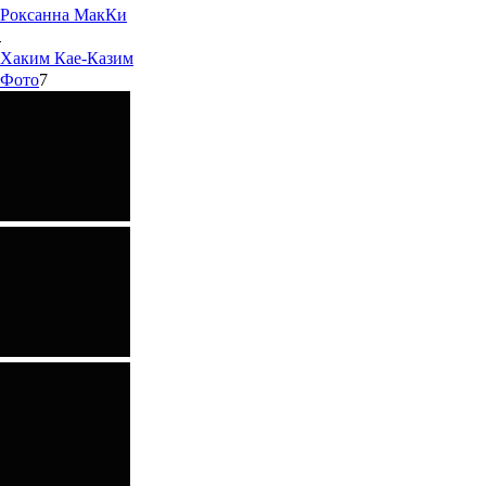
Роксанна
МакКи
Хаким
Кае-Казим
Фото
7