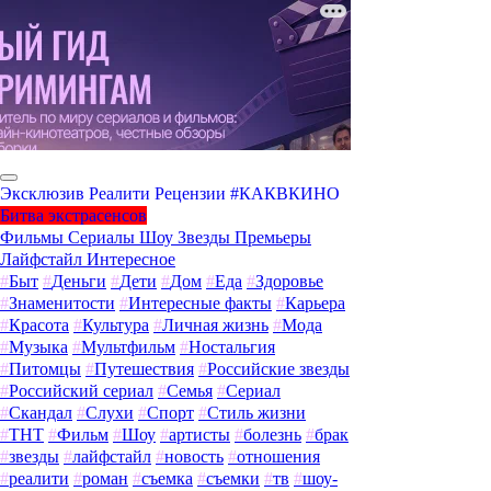
Эксклюзив
Реалити
Рецензии
#КАКВКИНО
Битва экстрасенсов
Фильмы
Сериалы
Шоу
Звезды
Премьеры
Лайфстайл
Интересное
#
Быт
#
Деньги
#
Дети
#
Дом
#
Еда
#
Здоровье
#
Знаменитости
#
Интересные факты
#
Карьера
#
Красота
#
Культура
#
Личная жизнь
#
Мода
#
Музыка
#
Мультфильм
#
Ностальгия
#
Питомцы
#
Путешествия
#
Российские звезды
#
Российский сериал
#
Семья
#
Сериал
#
Скандал
#
Слухи
#
Спорт
#
Стиль жизни
#
ТНТ
#
Фильм
#
Шоу
#
артисты
#
болезнь
#
брак
#
звезды
#
лайфстайл
#
новость
#
отношения
#
реалити
#
роман
#
съемка
#
съемки
#
тв
#
шоу-