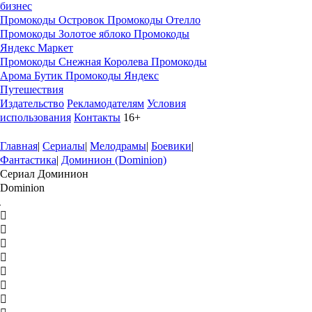
бизнес
Промокоды Островок
Промокоды Отелло
Промокоды Золотое яблоко
Промокоды
Яндекс Маркет
Промокоды Снежная Королева
Промокоды
Арома Бутик
Промокоды Яндекс
Путешествия
Издательство
Рекламодателям
Условия
использования
Контакты
16+
Главная
|
Сериалы
|
Мелодрамы
|
Боевики
|
Фантастика
|
Доминион (Dominion)
Сериал Доминион
Dominion