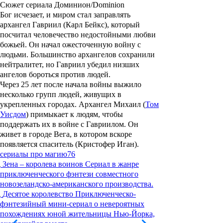
Сюжет сериала Доминион/Dominion
Бог исчезает, и миром стал заправлять
архангел Гавриил (
Карл Бейкс
), который
посчитал человечество недостойными любви
божьей. Он начал ожесточенную войну с
людьми. Большинство архангелов сохранили
нейтралитет, но Гавриил убедил низших
ангелов бороться против людей.
Через 25 лет после начала войны выжило
несколько групп людей, живущих в
укрепленных городах. Архангел Михаил (
Том
Уисдом
) примыкает к людям, чтобы
поддержать их в войне с Гавриилом. Он
живет в городе Вега, в котором вскоре
появляется спаситель (
Кристофер Иган
).
сериалы про магию
76
Зена – королева воинов
Сериал в жанре
приключенческого фэнтези совместного
новозеландско-американского производства.
Десятое королевство
Приключенческо-
фэнтезийный мини-сериал о невероятных
похождениях юной жительницы Нью-Йорка,