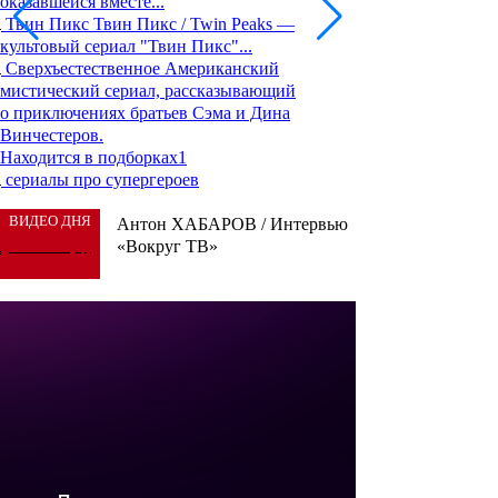
оказавшейся вместе...
Твин Пикс
Твин Пикс / Twin Peaks —
культовый сериал "Твин Пикс"...
Сверхъестественное
Американский
мистический сериал, рассказывающий
о приключениях братьев Сэма и Дина
Винчестеров.
Находится в подборках
1
сериалы про супергероев
ВИДЕО ДНЯ
Антон ХАБАРОВ / Интервью
«Вокруг ТВ»