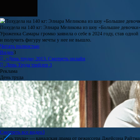
Похудела на 140 кг: Элнара Меликова из шоу «Большие девочки
Уроженка Самары громко заявила о себе в 2024 году, став одно
и получить фигуру мечты у нее не вышло.
Читать полностью
Видео
3
«День труда» 2013. Смотреть онлайн
День Труда трейлер 3
Реклама
День труда
Смотреть все видео
3
«День труда»
— канадская драма от режиссера
Джейсона Райтм