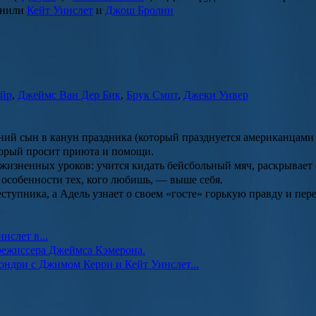
олнили
Кейт Уинслет
и
Джош Бролин
айр
,
Джеймс Ван Дер Бик
,
Брук Смит
,
Джеки Уивер
ний сын в канун праздника (который празднуется американцами 
торый просит приюта и помощи.
изненных уроков: учится кидать бейсбольный мяч, раскрывает 
в особенности тех, кого любишь, — выше себя.
тупника, а Адель узнает о своем «госте» горькую правду и перес
нслет в...
режиссера Джеймса Кэмерона.
ндри с Джимом Керри и Кейт Уинслет...