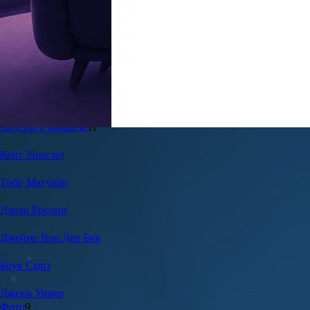
6.8
17
Жанр:
Мелодрамы
Дата выхода в РФ:
25 декабря 2013
Мировая премьера:
30 августа 2013
Год создания:
2013
Актеры и команда
11
Кейт
Уинслет
Тоби
Магуайр
Джош
Бролин
Джеймс
Ван Дер Бик
Брук
Смит
Джеки
Уивер
Фото
9