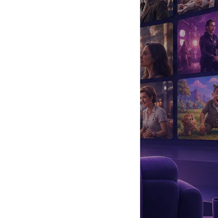
да
#
Музыка
#
Мультфильм
#
Ностальгия
#
Питомцы
#
Шоу
#
артисты
#
болезнь
#
брак
#
звезды
#
лайфстайл
#
новость