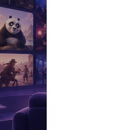
Эксклюзив
Реалити
Рецензии
#КАКВКИНО
Битва экстрасенсов
Фильмы
Сериалы
Шоу
Звезды
Премьеры
Лайфстайл
Интересное
#
Быт
#
Деньги
#
Дети
#
Дом
#
Еда
#
Здоровье
#
Знаменитости
#
Инт
#
Путешествия
#
Российские звезды
#
Российский сериал
#
Семья
#
отношения
#
реалити
#
роман
#
съемка
#
съемки
#
тв
#
шоу-бизнес
Промокоды Островок
Промокоды Отелло
Промокоды Золотое я
Промокоды Снежная Королева
Промокоды Арома Бутик
Промок
Издательство
Рекламодателям
Условия использования
Контакты
Главная
|
Фильмы
|
Мелодрамы
|
День труда (Labor day)
День труда
Labor day