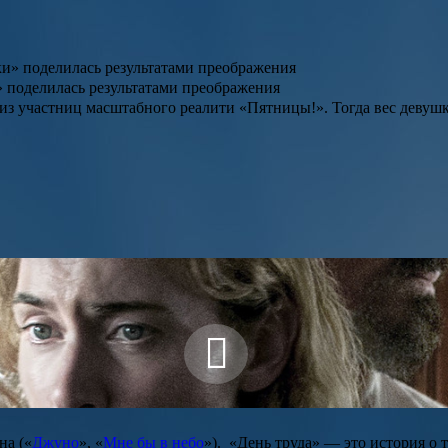
» поделилась результатами преображения
й из участниц масштабного реалити «Пятницы!». Тогда вес девуш
ана
(
«
Джуно
», «
Мне бы в небо
»
).
«День труда»
— это история о т