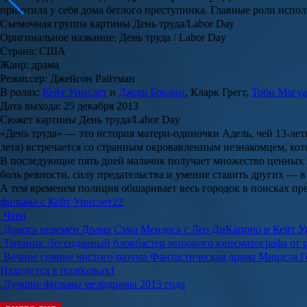
приютила у себя дома беглого преступника. Главные роли исп
Съемочная группа картины День труда/Labor Day
Оригинальное название: День труда / Labor Day
Страна: США
Жанр: драма
Режиссер: Джейсон Райтман
В ролях:
Кейт Уинслет
и
Джош Бролин
, Кларк Грегг,
Тоби Магу
Дата выхода: 25 декабря 2013
Сюжет картины День труда/Labor Day
«День труда»
— это история матери-одиночки Адель, чей 13-лет
лета) встречается со странным окровавленным незнакомцем, ко
В последующие пять дней мальчик получает множество ценных ж
боль ревности, силу предательства и умение ставить других — 
А тем временем полиция обшаривает весь городок в поисках прес
фильмы с Кейт Уинслет
22
Чтец
Дорога перемен
Драма Сэма Мендеса с Лео ДиКаприо и Кейт Уи
Титаник
Легендарный блокбастер мирового кинематографа от 
Вечное сияние чистого разума
Фантастическая драма Мишеля Го
Находится в подборках
1
Лучшие фильмы мелодрамы 2013 года