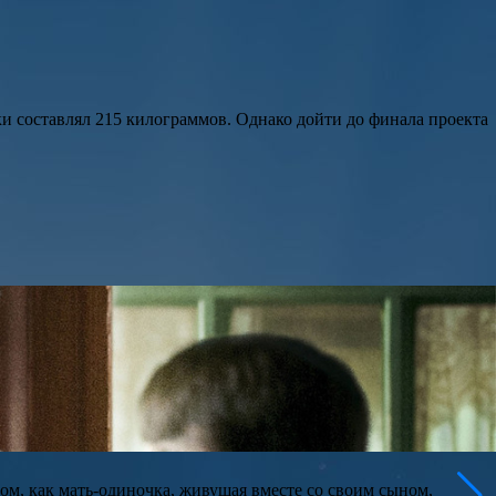
ки составлял 215 килограммов. Однако дойти до финала проекта
ом, как мать-одиночка, живущая вместе со своим сыном,