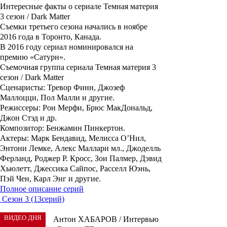
Интересные факты о сериале Темная материя
3 сезон / Dark Matter
Съемки третьего сезона начались в ноябре
2016 года в Торонто, Канада.
В 2016 году сериал номинировался на
премию «Сатурн».
Съемочная группа сериала Темная материя 3
сезон / Dark Matter
Cценаристы
: Тревор Финн, Джозеф
Маллоцци, Пол Малли и другие.
Режиссеры
: Рон Мерфи, Брюс МакДональд,
Джон Стэд и др.
Композитор
: Бенжамин Пинкертон.
Актеры
: Марк Бендавид, Мелисса О’Нил,
Энтони Лемке, Алекс Маллари мл., Джоделль
Ферланд, Роджер Р. Кросс, Зои Палмер, Дэвид
Хьюлетт, Джессика Сайпос
,
Расселл Юэнь,
Пэй Чен, Карл Энг и другие.
Полное описание серий
Сезон 3 (13серий)
ВИДЕО ДНЯ
Антон ХАБАРОВ / Интервью