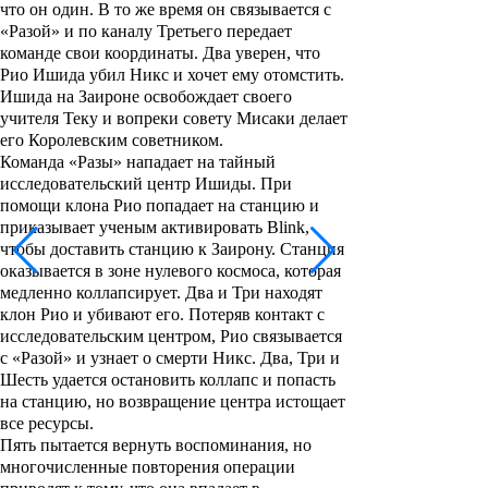
что он один. В то же время он связывается с
«Разой» и по каналу Третьего передает
команде свои координаты. Два уверен, что
Рио Ишида убил Никс и хочет ему отомстить.
Ишида на Заироне освобождает своего
учителя Теку и вопреки совету Мисаки делает
его Королевским советником.
Команда «Разы» нападает на тайный
исследовательский центр Ишиды. При
помощи клона Рио попадает на станцию и
приказывает ученым активировать Blink,
чтобы доставить станцию к Заирону. Станция
оказывается в зоне нулевого космоса, которая
медленно коллапсирует. Два и Три находят
клон Рио и убивают его. Потеряв контакт с
исследовательским центром, Рио связывается
с «Разой» и узнает о смерти Никс. Два, Три и
Шесть удается остановить коллапс и попасть
на станцию, но возвращение центра истощает
все ресурсы.
Пять пытается вернуть воспоминания, но
многочисленные повторения операции