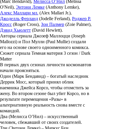
(Marc Bendavid),
Мелисса О’Нил
(Melissa
O'Neil),
Энтони Лемке
(Anthony Lemke),
Алекс Маллари мл.
(Alex Mallari Jr.),
Джоделль Ферланд
(Jodelle Ferland),
Роджер Р.
Кросс
(Roger Cross),
Зои Палмер
(Zoie Palmer),
Дэвид Хьюлетт
(David Hewlett).
Авторы сериала
Джозеф Маллоцци
(Joseph
Mallozzi) и
Пол Мулли
(Paul Mullie) создали
его на основе своего одноименного комикса.
Сюжет сериала Темная материя 3 сезон / Dark
Matter
В первых двух сезонах личности космонавтов
начали проясняться.
Один (
Марк Бендавид
) – богатый наследник
Деррик Мосс, который принял облик
наемника Джейса Корсо, чтобы отомстить за
жену. Во втором сезоне был убит Корсо, но в
результате перемещения «Разы» в
альтернативную реальность снова вместе с
командой.
Два (
Мелисса О’Нил
) – искусственный
человек, сбежавший от своих создателей.
Три (
Энтони Лемке
) – Маркус Бун,