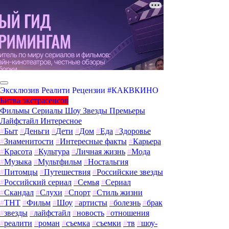
Эксклюзив
Реалити
Рецензии
#КАКВКИНО
Битва экстрасенсов
Фильмы
Сериалы
Шоу
Звезды
Премьеры
Лайфстайл
Интересное
#
Быт
#
Деньги
#
Дети
#
Дом
#
Еда
#
Здоровье
#
Знаменитости
#
Интересные факты
#
Карьера
#
Красота
#
Культура
#
Личная жизнь
#
Мода
#
Музыка
#
Мультфильм
#
Ностальгия
#
Питомцы
#
Путешествия
#
Российские звезды
#
Российский сериал
#
Семья
#
Сериал
#
Скандал
#
Слухи
#
Спорт
#
Стиль жизни
#
ТНТ
#
Фильм
#
Шоу
#
артисты
#
болезнь
#
брак
#
звезды
#
лайфстайл
#
новость
#
отношения
#
реалити
#
роман
#
съемка
#
съемки
#
тв
#
шоу-