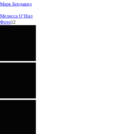
Марк
Бендавид
Мелисса
О’Нил
Фото
12