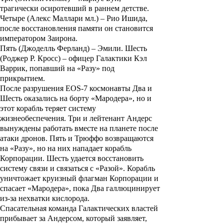
трагически осиротевший в раннем детстве.
Четыре (
Алекс Маллари мл.
) – Рио Ишида,
после восстановления памяти он становится
императором Заирона.
Пять (
Джоделль Ферланд
) – Эмили. Шесть
(
Роджер Р. Кросс
) – офицер Галактики Кэл
Варрик, попавший на «Разу» под
прикрытием.
После разрушения EOS-7 космонавты Два и
Шесть оказались на борту «Мародера», но и
этот корабль теряет систему
жизнеобеспечения. Три и лейтенант Андерс
вынуждены работать вместе на планете после
атаки дронов. Пять и Трюффо возвращаются
на «Разу», но на них нападает корабль
Корпорации. Шесть удается восстановить
систему связи и связаться с «Разой». Корабль
уничтожает круизный флагман Корпорации и
спасает «Мародера», пока Два галлюцинирует
из-за нехватки кислорода.
Спасательная команда Галактических властей
прибывает за Андерсом, который заявляет,