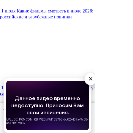
1 июля
Какие фильмы смотреть в июле 2026:
российские и зарубежные новинки
×
15 января
Что мы будем смотреть в 2026 году:
самые ожидаемые фильмы
АО «Издательство СЕМЬ ДНЕЙ»
использует cookie
для
персонализации сервисов и удобства пользователей.
Вы можете запретить сохранение cookie в настройках
своего браузера.
Хорошо