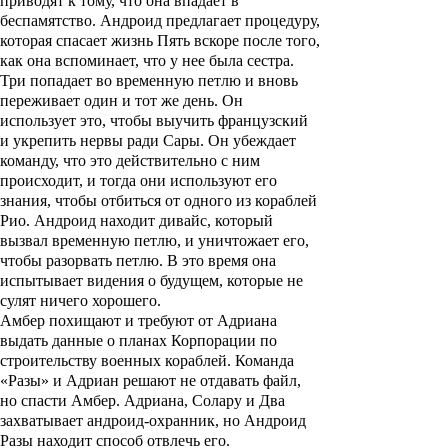
приводят к тому, что она впадает в
беспамятство. Андроид предлагает процедуру,
которая спасает жизнь Пять вскоре после того,
как она вспоминает, что у нее была сестра.
Три попадает во временную петлю и вновь
переживает один и тот же день. Он
использует это, чтобы выучить французский
и укрепить нервы ради Сары. Он убеждает
команду, что это действительно с ним
происходит, и тогда они используют его
знания, чтобы отбиться от одного из кораблей
Рио. Андроид находит дивайс, который
вызвал временную петлю, и уничтожает его,
чтобы разорвать петлю. В это время она
испытывает видения о будущем, которые не
сулят ничего хорошего.
Амбер похищают и требуют от Адриана
выдать данные о планах Корпорации по
строительству военных кораблей. Команда
«Разы» и Адриан решают не отдавать файл,
но спасти Амбер. Адриана, Солару и Два
захватывает андроид-охранник, но Андроид
Разы находит способ отвлечь его.