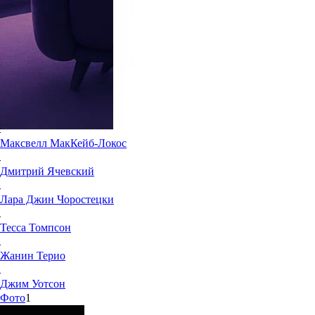
6.7
27
Жанр:
Детективы
Год создания:
2012
Страна:
США
Актеры и команда
7
Максвелл
МакКейб-Локос
Дмитрий
Ячевский
Лара Джин
Чоростецки
Тесса
Томпсон
Жанин
Терио
Джим
Уотсон
Фото
1