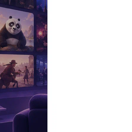
Эксклюзив
Реалити
Рецензии
#КАКВКИНО
Битва экстрасенсов
Фильмы
Сериалы
Шоу
Звезды
Премьеры
Лайфстайл
Интересное
#
Быт
#
Деньги
#
Дети
#
Дом
#
Еда
#
Здоровье
#
Знаменитости
#
Инт
#
Путешествия
#
Российские звезды
#
Российский сериал
#
Семья
#
отношения
#
реалити
#
роман
#
съемка
#
съемки
#
тв
#
шоу-бизнес
Промокоды Островок
Промокоды Отелло
Промокоды Золотое я
Промокоды Снежная Королева
Промокоды Арома Бутик
Промок
Издательство
Рекламодателям
Условия использования
Контакты
Главная
|
Сериалы
|
Детективы
|
Легавый (Copper)
Сериал Легавый
Copper