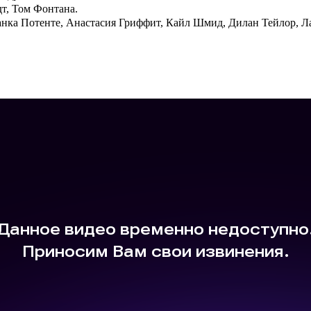
дт, Том Фонтана.
ранка Потенте, Анастасия Гриффит, Кайл Шмид,
Дилан Тейлор, Л