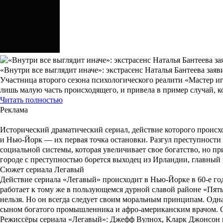
«Внутри все выглядит иначе»: экстрасенс Наталья Бантеева зая
Участница второго сезона психологического реалити «Мастер иг
лишь малую часть происходящего, и привела в пример случай, к
Читать полностью
Реклама
Исторический драматический сериал, действие которого происх
и Нью-Йорк — их первая точка остановки. Разгул преступност
социальной системы, которая увеличивает свое богатство, но пр
городе с преступностью борется выходец из Ирландии, главный
Сюжет сериала Легавый
Действие сериала
«Легавый»
происходит в Нью-Йорке в 60-е го
работает к тому же в пользующемся дурной славой районе «Пять
нельзя. Но он всегда следует своим моральным принципам. Одн
сыном богатого промышленника и афро-американским врачом. 
Режиссёры сериала «Легавый»: Джефф Вулнох, Кларк Джонсон 