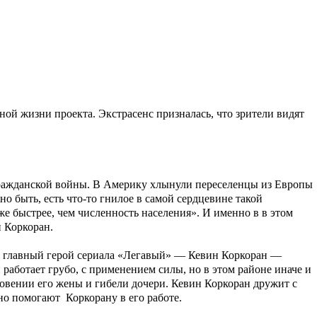
ной жизни проекта. Экстрасенс призналась, что зрители видят
Гражданской войны. В Америку хлынули переселенцы из Европы
о быть, есть что-то гнилое в самой сердцевине такой
же быстрее, чем численность населения». И именно в в этом
 Коркоран
.
а главный герой сериала
«Легавый»
—
Кевин Коркоран
—
аботает грубо, с применением силы, но в этом районе иначе и
новении его жены и гибели дочери.
Кевин Коркоран
дружит с
айно помогают
Коркорану
в его работе.