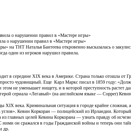
вила о нарушении правил в «Мастере игры»
ры» на ТНТ Наталья Бантеева откровенно высказалась о закулис
огда один из игроков нарушил правила.
одит в середине
XIX
века в Америке. Страна только отошла от 
и просто чудовищный. Еще
Карл Маркс
писал в 1859 году: «
Должн
и этом не уменьшает нищету, и в которой преступность растет да
 герой сериала
«Легавый»
(на английском языке — Copper)
Кевин
ды XIX века. Криминальная ситуация в городе крайне сложная, 
 углов».
Кевин Коркоран
— полицейский из Ирландии. Который р
а из главных целей
Кевина Коркорана
— узнать правду об исчез
С ними он сражался в годы Гражданской войны и теперь они т
и др.