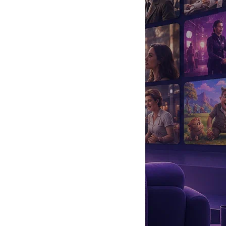
да
#
Музыка
#
Мультфильм
#
Ностальгия
#
Питомцы
#
Шоу
#
артисты
#
болезнь
#
брак
#
звезды
#
лайфстайл
#
новость