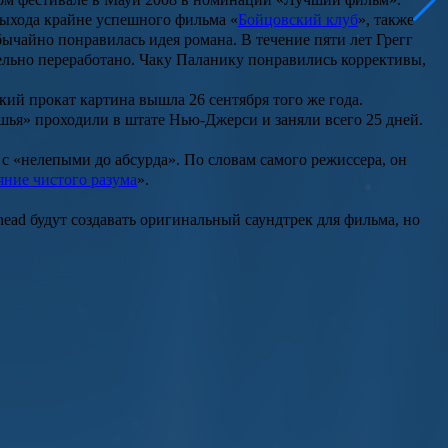
 выхода крайне успешного фильма «
Бойцовский клуб
», также
бычайно понравилась идея романа. В течение пяти лет Грегг
ельно переработано. Чаку Паланику понравились коррективы,
ий прокат картина вышла 26 сентября того же года.
шья
» проходили в штате Нью-Джерси и заняли всего 25 дней.
с «нелепыми до абсурда». По словам самого режиссера, он
яние чистого разума
».
ead будут создавать оригинальный саундтрек для фильма, но