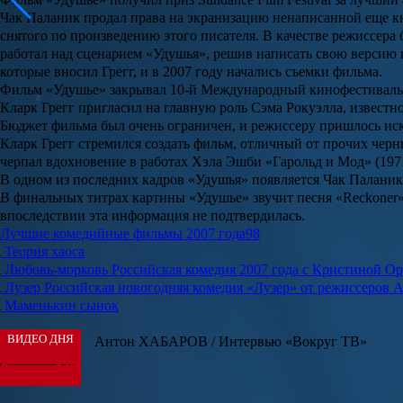
Чак Паланик
продал права на экранизацию ненаписанной еще к
снятого по произведению этого писателя. В качестве режиссер
работал над сценарием «
Удушья
», решив написать свою версию 
которые вносил Грегг, и в 2007 году начались съемки фильма.
Фильм «Удушье» закрывал 10-й Международный кинофестиваль в 
Кларк Грегг
пригласил на главную роль
Сэма Рокуэлла
, известн
Бюджет фильма был очень ограничен, и режиссеру пришлось ис
Кларк Грегг стремился создать фильм, отличный от прочих чер
черпал вдохновение в работах
Хэла Эшби
«
Гарольд и Мод
» (197
В одном из последних кадров «Удушья» появляется Чак Паланик 
В финальных титрах картины «Удушье» звучит песня «Reckoner» 
впоследствии эта информация не подтвердилась.
Лучшие комедийные фильмы 2007 года
98
Теория хаоса
Любовь-морковь
Российская комедия 2007 года с Кристиной Ор
Лузер
Российская новогодняя комедия «Лузер» от режиссеров 
Маменькин сынок
ВИДЕО ДНЯ
Антон ХАБАРОВ / Интервью «Вокруг ТВ»