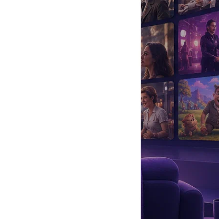
да
#
Музыка
#
Мультфильм
#
Ностальгия
#
Питомцы
#
Шоу
#
артисты
#
болезнь
#
брак
#
звезды
#
лайфстайл
#
новость