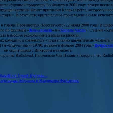
ниги «
Удушье
» продюсеру Бо Флинту в 2001 году, вскоре после
а будущей картины Флинт пригласил
Кларка Грегга
, которому нео
истории. В результате оригинальное произведение было основат
городе Провинстаун (Массачусетс) 22 июня 2008 года. В широк
ого по фильмам «
Зеленая миля
» и «
Ангелы Чарли
». Съемки «
Уду
кать наиболее экономичные варианты работы.
ных комедий, и совместить «чрезвычайно драматичные моменты» 
1) и «
Будучи там
» (1979), а также в фильме 2004 года «
Вечное си
– он сидит рядом с Виктором в самолете.
группы Radiohead. Изначально Чак Паланик говорил, что Radioh
бакайте и Гошей Куценко...
Александра Абдулова и Владимира Фатьянова.