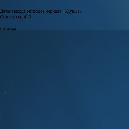
Даты выхода эпизодов сериала «Удушье»
Список серий
0
Реклама