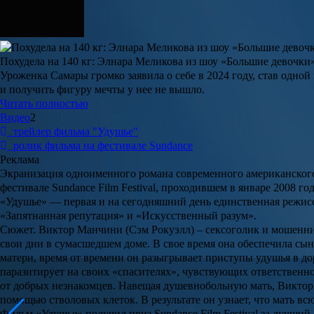
Похудела на 140 кг: Элнара Меликова из шоу «Большие девочки
Уроженка Самары громко заявила о себе в 2024 году, став одно
и получить фигуру мечты у нее не вышло.
Читать полностью
Видео
2
трейлер фильма "Удушье"
ролик фильма на фестивале Sundance
Реклама
Экранизация одноименного романа современного американског
фестивале Sundance Film Festival, проходившем в январе 2008 г
«Удушье» — первая и на сегодняшний день единственная режиссе
«Запятнанная репутация» и «Искусственный разум».
Сюжет.
Виктор Манчини (
Сэм Рокуэлл
) – сексоголик и мошенн
свои дни в сумасшедшем доме. В свое время она обеспечила сыну
матери, время от времени он разыгрывает приступы удушья в до
паразитирует на своих «спасителях», чувствующих ответственн
от добрых незнакомцев. Навещая душевнобольную мать, Виктор
помощью стволовых клеток. В результате он узнает, что мать в
Фильм «Удушье» получил приз Sundance Film Festival за лучши