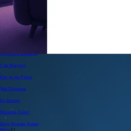
7.4
16
Жанр:
Комедии
Год создания:
2007
Страна:
США
Продолжительность:
92 мин.
Актеры и команда
7
Сэм
Рокуэлл
Пас
де ла Уэрта
Чак
Паланик
Бо
Флинн
Мишель
Хёрст
Брэд Уильям
Хенке
Фото
12