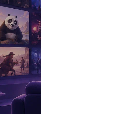
Эксклюзив
Реалити
Рецензии
#КАКВКИНО
Битва экстрасенсов
Фильмы
Сериалы
Шоу
Звезды
Премьеры
Лайфстайл
Интересное
#
Быт
#
Деньги
#
Дети
#
Дом
#
Еда
#
Здоровье
#
Знаменитости
#
Инт
#
Путешествия
#
Российские звезды
#
Российский сериал
#
Семья
#
отношения
#
реалити
#
роман
#
съемка
#
съемки
#
тв
#
шоу-бизнес
Промокоды Островок
Промокоды Отелло
Промокоды Золотое я
Промокоды Снежная Королева
Промокоды Арома Бутик
Промок
Издательство
Рекламодателям
Условия использования
Контакты
Главная
|
Фильмы
|
Комедии
|
Удушье (Choke)
Удушье
Choke