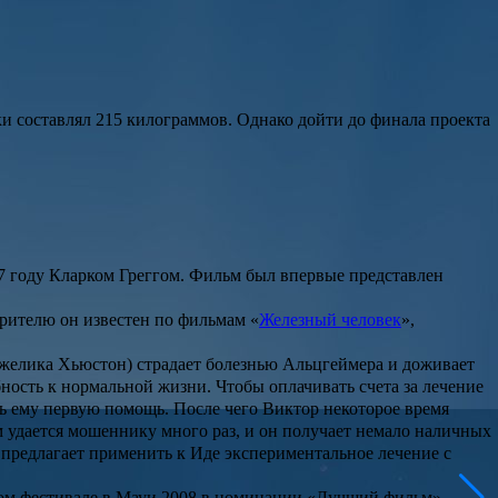
ки составлял 215 килограммов. Однако дойти до финала проекта
07 году
Кларком Греггом
. Фильм был впервые представлен
зрителю он известен по фильмам «
Железный человек
»,
желика Хьюстон
) страдает болезнью Альцгеймера и доживает
бность к нормальной жизни. Чтобы оплачивать счета за лечение
ть ему первую помощь. После чего Виктор некоторое время
м удается мошеннику много раз, и он получает немало наличных
я предлагает применить к Иде экспериментальное лечение с
дном фестивале в Мауи 2008 в номинации «Лучший фильм».