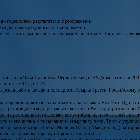
» поделилась результатами преображения
й из участниц масштабного реалити «Пятницы!». Тогда вес девуш
о писателя
Чака Паланика
. Черная комедия «
Удушье
» снята в 20
ода в штате Юта, США.
рская работа актера и сценариста Кларка Грегга. Российскому 
ик, перебивающийся случайными заработками. Его мать Ида (
Ан
 странное детство, в результате которого Виктор утратил спосо
рогих ресторанах и позволяет кому-нибудь из посетителей оказа
ость за его жизнь и посылающих симулянту чеки. Трюк с удушье
 встречает доктора Пэйдж Маршал (
Келли МакДональд
), котора
сю жизнь скрывала правду о происхождении сына.
й актерский ансамбль, а также стала победителем на междунаро