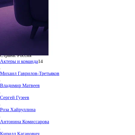
7.0
58
Жанры:
Мелодрамы, Детективы, Боевики
Дата выхода в РФ:
18 мая 2015
Режиссёр:
Стас Иванов
Год создания:
2015
Количество серий:
8
Страна:
Россия
Актеры и команда
14
Михаил
Гаврилов-Третьяков
Владимир
Матвеев
Сергей
Гузеев
Роза
Хайруллина
Антонина
Комиссарова
Кирилл
Каганович