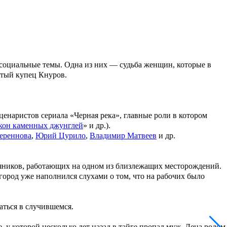
 социальные темы. Одна из них — судьба женщин, которые в
атый купец Кнуров.
ценаристов сериала «
Черная река
», главные роли в котором
кон каменных джунглей
» и др.).
ереннова
,
Юрий Цурило
,
Владимир Матвеев
и др.
тяников, работающих на одном из близлежащих месторождений.
ород уже наполнился слухами о том, что на рабочих было
аться в случившемся.
 у которой несколько лет назад в тайге пропал муж. Лена родом