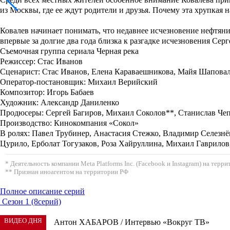
из Москвы, где ее ждут родители и друзья. Почему эта хрупкая н
Ковалев начинает понимать, что недавнее исчезновение нефтяни
впервые за долгие два года близка к разгадке исчезновения Серге
Съемочная группа сериала Черная река
Режиссер
: Стас Иванов
Сценарист
: Стас Иванов,
Елена Караваешникова, Майя Шапова
Оператор-постановщик
: Михаил Верийский
Композитор
: Игорь Бабаев
Художник
: Александр Даниленко
Продюсеры
: Сергей Багиров, Михаил Соколов**, Станислав Че
Производство
: Кинокомпания «Сокол»
В ролях
: Павел Трубинер, Анастасия Стежко, Владимир Селезн
Цурило, Ерболат Тогузаков, Роза Хайруллина, Михаил Гаврилов
* Деятельность компании Meta Platforms Inc. (Facebook и Instagram) на тер
** Признан иноагентом на территории РФ
Полное описание серий
Сезон 1 (8серий)
ВИДЕО ДНЯ
Антон ХАБАРОВ / Интервью «Вокруг ТВ»