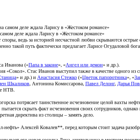
а самом деле ждала Ларису в «Жестоком романсе»
 споры, ведь за историей несчастной любви скрываются острые
енно такой путь фактически предлагает Ларисе Огудаловой бог
са Иванова
(«
Папа в законе
», «
Ангел или демон
» и др.).
ния «Сокол».
Стас Иванов
выступил также в качестве одного из с
Станица
» и др.) и
Анастасия Стежко
(«
Цветок папоротника
», «
За
мен Шкаликов
,
Антонина Комиссарова
,
Павел Делонг
,
Дарья Пов
ле НТВ.
огорска потрясает таинственное исчезновение целой вахты неф
ытается скрыть факт исчезновения своих сотрудников, однако г
етная директива из столицы – замять дело.
-нефть» Алексей Ковалев**, перед которым стоит задача разобр
вывает его новая соседка Лена, учительница в местном поселке,