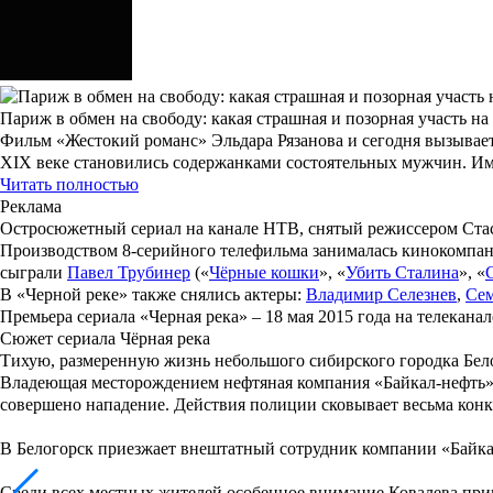
Париж в обмен на свободу: какая страшная и позорная участь н
Фильм «Жестокий романс» Эльдара Рязанова и сегодня вызывает
XIX веке становились содержанками состоятельных мужчин. Им
Читать полностью
Реклама
Остросюжетный сериал на канале НТВ, снятый режиссером
Ста
Производством 8-серийного телефильма занималась кинокомпа
сыграли
Павел Трубинер
(«
Чёрные кошки
», «
Убить Сталина
», «
В «
Черной реке
» также снялись актеры:
Владимир Селезнев
,
Се
Премьера сериала «
Черная река
» – 18 мая 2015 года на телекана
Сюжет сериала Чёрная река
Тихую, размеренную жизнь небольшого сибирского городка Бел
Владеющая месторождением нефтяная компания «Байкал-нефть» п
совершено нападение. Действия полиции сковывает весьма конкр
В Белогорск приезжает внештатный сотрудник компании «Байкал
Среди всех местных жителей особенное внимание Ковалева прико