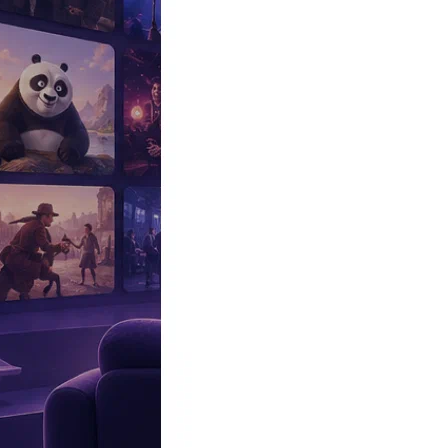
Эксклюзив
Реалити
Рецензии
#КАКВКИНО
Битва экстрасенсов
Фильмы
Сериалы
Шоу
Звезды
Премьеры
Лайфстайл
Интересное
#
Быт
#
Деньги
#
Дети
#
Дом
#
Еда
#
Здоровье
#
Знаменитости
#
Инт
#
Путешествия
#
Российские звезды
#
Российский сериал
#
Семья
#
отношения
#
реалити
#
роман
#
съемка
#
съемки
#
тв
#
шоу-бизнес
Промокоды Островок
Промокоды Отелло
Промокоды Золотое я
Промокоды Снежная Королева
Промокоды Арома Бутик
Промок
Издательство
Рекламодателям
Условия использования
Контакты
Главная
|
Сериалы
|
Мелодрамы
|
Детективы
|
Боевики
|
Чёрная река
Сериал Чёрная река