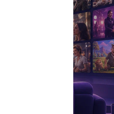
да
#
Музыка
#
Мультфильм
#
Ностальгия
#
Питомцы
#
Шоу
#
артисты
#
болезнь
#
брак
#
звезды
#
лайфстайл
#
новость