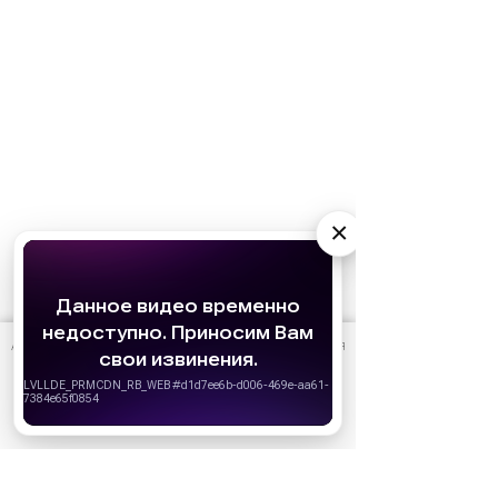
×
АО «Издательство СЕМЬ ДНЕЙ»
использует cookie
для
персонализации сервисов и удобства пользователей.
Вы можете запретить сохранение cookie в настройках
своего браузера.
Хорошо
Ожидаемые премьеры