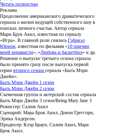
Читать полностью
Реклама
Продолжение американского драматического
сериала о жизни ведущей собственного шоу в
поисках личного счастья. Автор сериала
Мари Брук Акил
, известная по сериалу
«
Игра
». В главной роли снялась
Гэбриэл
Юнион
, известная по фильмам «
10 причин
моей ненависти
», «
Любовь и баскетбол
» и др.
Решение о выпуске третьего сезона сериала
было принято сразу после выпуска первой
серии
второго сезона
сериала «
Быть Мэри
Джейн
».
Быть Мэри Джейн 1 сезон
Быть Мэри Джейн 2 сезон
Съемочная группа и актерский состав сериала
Быть Мэри Джейн 3 сезон/Being Mary Jane 3
Режиссер: Салим Акил
Сценарий: Мара Брок Акил, Девон Греггори,
Эрика Андерсон.
Продюсер: Клэр Браун, Салим Акил, Мара
Брок Акил.