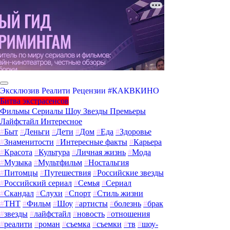
Эксклюзив
Реалити
Рецензии
#КАКВКИНО
Битва экстрасенсов
Фильмы
Сериалы
Шоу
Звезды
Премьеры
Лайфстайл
Интересное
#
Быт
#
Деньги
#
Дети
#
Дом
#
Еда
#
Здоровье
#
Знаменитости
#
Интересные факты
#
Карьера
#
Красота
#
Культура
#
Личная жизнь
#
Мода
#
Музыка
#
Мультфильм
#
Ностальгия
#
Питомцы
#
Путешествия
#
Российские звезды
#
Российский сериал
#
Семья
#
Сериал
#
Скандал
#
Слухи
#
Спорт
#
Стиль жизни
#
ТНТ
#
Фильм
#
Шоу
#
артисты
#
болезнь
#
брак
#
звезды
#
лайфстайл
#
новость
#
отношения
#
реалити
#
роман
#
съемка
#
съемки
#
тв
#
шоу-