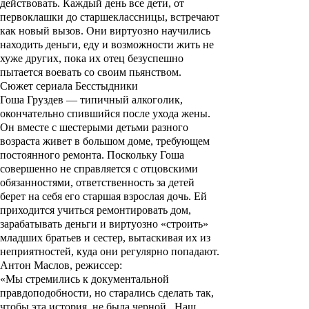
действовать. Каждый день все дети, от
первоклашки до старшеклассницы, встречают
как новый вызов. Они виртуозно научились
находить деньги, еду и возможности жить не
хуже других, пока их отец безуспешно
пытается воевать со своим пьянством.
Сюжет сериала Бесстыдники
Гоша Груздев — типичный алкоголик,
окончательно спившийся после ухода жены.
Он вместе с шестерыми детьми разного
возраста живет в большом доме, требующем
постоянного ремонта. Поскольку Гоша
совершенно не справляется с отцовскими
обязанностями, ответственность за детей
берет на себя его старшая взрослая дочь. Ей
приходится учиться ремонтировать дом,
зарабатывать деньги и виртуозно «строить»
младших братьев и сестер, вытаскивая их из
неприятностей, куда они регулярно попадают.
Антон Маслов
, режиссер:
«Мы стремились к документальной
правдоподобности, но старались сделать так,
чтобы эта история, не была черной. Наш