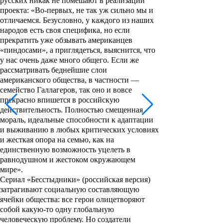
русских никак не помешают в реализации
проекта: «Во-первых, не так уж сильно мы и
отличаемся. Безусловно, у каждого из наших
народов есть своя специфика, но если
прекратить уже обзывать американцев
«пиндосами», а приглядеться, выяснится, что
у нас очень даже много общего. Если же
рассматривать беднейшие слои
американского общества, в частности —
семейство Галлагеров, так оно и вовсе
прекрасно впишется в российскую
действительность. Полностью смещенная
мораль, идеальные способности к адаптации
и выживанию в любых критических условиях
и жесткая опора на семью, как на
единственную возможность уцелеть в
равнодушном и жестоком окружающем
мире».
Сериал «
Бесстыдники
» (российская версия)
затрагивают социальную составляющую
ячейки общества: все герои олицетворяют
собой какую-то одну глобальную
человеческую проблему. Но создатели