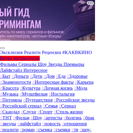
Эксклюзив
Реалити
Рецензии
#КАКВКИНО
Битва экстрасенсов
Фильмы
Сериалы
Шоу
Звезды
Премьеры
Лайфстайл
Интересное
#
Быт
#
Деньги
#
Дети
#
Дом
#
Еда
#
Здоровье
#
Знаменитости
#
Интересные факты
#
Карьера
#
Красота
#
Культура
#
Личная жизнь
#
Мода
#
Музыка
#
Мультфильм
#
Ностальгия
#
Питомцы
#
Путешествия
#
Российские звезды
#
Российский сериал
#
Семья
#
Сериал
#
Скандал
#
Слухи
#
Спорт
#
Стиль жизни
#
ТНТ
#
Фильм
#
Шоу
#
артисты
#
болезнь
#
брак
#
звезды
#
лайфстайл
#
новость
#
отношения
#
реалити
#
роман
#
съемка
#
съемки
#
тв
#
шоу-