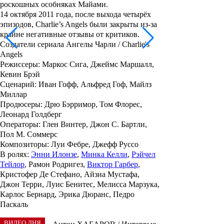
роскошных особняках Майами.
14 октября 2011 года, после выхода четырёх
эпизодов, Charlie’s Angels были закрыты из-за
крайне негативные отзывы от критиков.
Создатели сериала Ангелы Чарли / Charlie's
Angels
Режиссеры:
Маркос Сига, Джеймс Маршалл,
Кевин Брэй
Сценарий:
Иван Гофф, Альфред Гоф, Майлз
Миллар
Продюсеры:
Дрю Бэрримор, Том Флорес,
Леонард Голдберг
Операторы:
Глен Винтер, Джон С. Бартли,
Пол М. Соммерс
Композиторы:
Луи Фебре, Джефф Руссо
В ролях:
Энни Илонзе
,
Минка Келли
,
Рэйчел
Тейлор
, Рамон Родригез,
Виктор Гарбер
,
Кристофер Де Стефано, Айзиа Мустафа,
Джон Терри, Луис Бенитес, Мелисса Марзука,
Карлос Бернард, Эрика Дюранс, Педро
Паскаль
ВИДЕО ДНЯ