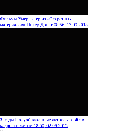
Фильмы
Умер актер из «Секретных
материалов» Питер Донат
08:56, 17.09.2018
Звезды
Полуобнаженные актрисы за 40: в
кадре и в жизни
18:50, 02.09.2015