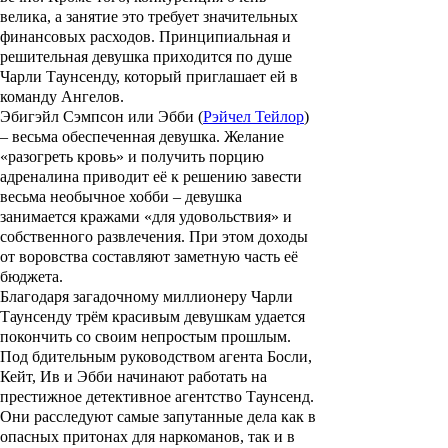
велика, а занятие это требует значительных
финансовых расходов. Принципиальная и
решительная девушка приходится по душе
Чарли Таунсенду, который приглашает ей в
команду Ангелов.
Эбигэйл Сэмпсон
или
Эбби
(
Рэйчел Тейлор
)
– весьма обеспеченная девушка. Желание
«разогреть кровь» и получить порцию
адреналина приводит её к решению завести
весьма необычное хобби – девушка
занимается кражами «для удовольствия» и
собственного развлечения. При этом доходы
от воровства составляют заметную часть её
бюджета.
Благодаря загадочному миллионеру
Чарли
Таунсенду
трём красивым девушкам удается
покончить со своим непростым прошлым.
Под бдительным руководством агента Босли,
Кейт, Ив и Эбби начинают работать на
престижное детективное агентство Таунсенд.
Они расследуют самые запутанные дела как в
опасных притонах для наркоманов, так и в