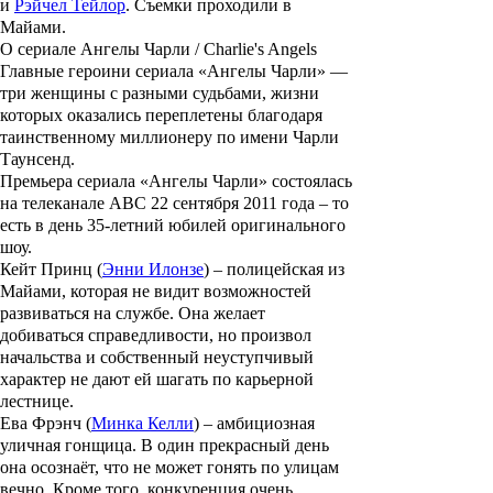
и
Рэйчел Тейлор
. Съемки проходили в
Майами.
О сериале Ангелы Чарли / Charlie's Angels
Главные героини сериала
«Ангелы Чарли»
—
три женщины с разными судьбами, жизни
которых оказались переплетены благодаря
таинственному миллионеру по имени
Чарли
Таунсенд
.
Премьера сериала
«Ангелы Чарли»
состоялась
на телеканале АВС 22 сентября 2011 года – то
есть в день 35-летний юбилей оригинального
шоу.
Кейт Принц
(
Энни Илонзе
) – полицейская из
Майами, которая не видит возможностей
развиваться на службе. Она желает
добиваться справедливости, но произвол
начальства и собственный неуступчивый
характер не дают ей шагать по карьерной
лестнице.
Ева Фрэнч
(
Минка Келли
) – амбициозная
уличная гонщица. В один прекрасный день
она осознаёт, что не может гонять по улицам
вечно. Кроме того, конкуренция очень