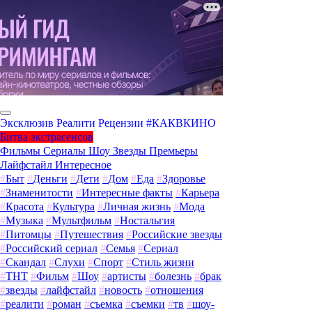
Эксклюзив
Реалити
Рецензии
#КАКВКИНО
Битва экстрасенсов
Фильмы
Сериалы
Шоу
Звезды
Премьеры
Лайфстайл
Интересное
#
Быт
#
Деньги
#
Дети
#
Дом
#
Еда
#
Здоровье
#
Знаменитости
#
Интересные факты
#
Карьера
#
Красота
#
Культура
#
Личная жизнь
#
Мода
#
Музыка
#
Мультфильм
#
Ностальгия
#
Питомцы
#
Путешествия
#
Российские звезды
#
Российский сериал
#
Семья
#
Сериал
#
Скандал
#
Слухи
#
Спорт
#
Стиль жизни
#
ТНТ
#
Фильм
#
Шоу
#
артисты
#
болезнь
#
брак
#
звезды
#
лайфстайл
#
новость
#
отношения
#
реалити
#
роман
#
съемка
#
съемки
#
тв
#
шоу-