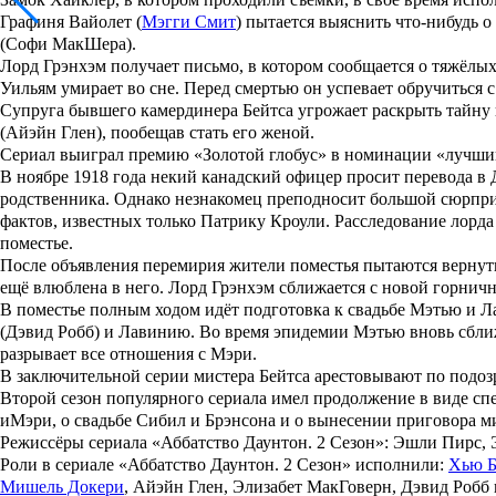
Графиня
Вайолет
(
Мэгги Смит
) пытается выяснить что-нибудь
(
Софи МакШера
).
Лорд
Грэнхэм
получает письмо, в котором сообщается о тяжёлы
Уильям
умирает во сне. Перед смертью он успевает обручиться 
Супруга бывшего камердинера
Бейтса
угрожает раскрыть тайну
(
Айэйн Глен
), пообещав стать его женой.
Сериал выиграл премию «Золотой глобус» в номинации «лучши
В ноябре 1918 года некий канадский офицер просит перевода в 
родственника. Однако незнакомец преподносит большой сюрприз
фактов, известных только
Патрику Кроули
. Расследование лорд
поместье.
После объявления перемирия жители поместья пытаются вернуть
ещё влюблена в него. Лорд
Грэнхэм
сближается с новой горнич
В поместье полным ходом идёт подготовка к свадьбе
Мэтью
и
Л
(
Дэвид Робб
) и
Лавинию
. Во время эпидемии
Мэтью
вновь сбли
разрывает все отношения с
Мэри
.
В заключительной серии мистера
Бейтса
арестовывают по подоз
Второй сезон популярного сериала имел продолжение в виде сп
и
Мэри
, о свадьбе
Сибил
и
Брэнсона
и о вынесении приговора м
Режиссёры сериала
«Аббатство Даунтон. 2 Сезон»
:
Эшли Пирс
,
Роли в сериале
«Аббатство Даунтон. 2 Сезон»
исполнили:
Хью Б
Мишель Докери
,
Айэйн Глен
,
Элизабет МакГоверн
,
Дэвид Робб