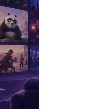
Эксклюзив
Реалити
Рецензии
#КАКВКИНО
Битва экстрасенсов
Фильмы
Сериалы
Шоу
Звезды
Премьеры
Лайфстайл
Интересное
#
Быт
#
Деньги
#
Дети
#
Дом
#
Еда
#
Здоровье
#
Знаменитости
#
Инт
#
Путешествия
#
Российские звезды
#
Российский сериал
#
Семья
#
отношения
#
реалити
#
роман
#
съемка
#
съемки
#
тв
#
шоу-бизнес
Промокоды Островок
Промокоды Отелло
Промокоды Золотое я
Промокоды Снежная Королева
Промокоды Арома Бутик
Промок
Издательство
Рекламодателям
Условия использования
Контакты
Главная
|
Сериалы
|
Мелодрамы
|
Аббатство Даунтон. 2 Сезон (Do
Сериал Аббатство Даунтон. 2 Сезон
Downton Abbey