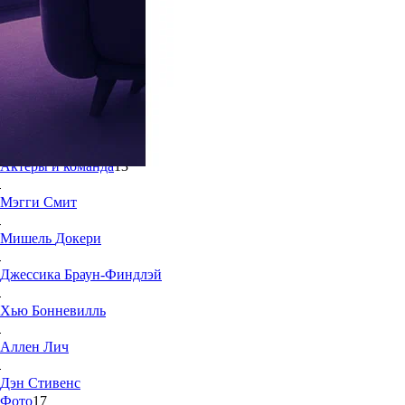
6.9
17
Жанр:
Мелодрамы
Режиссёр:
Неизвестен
Год создания:
2011
Страна:
Великобритания
Актеры и команда
13
Мэгги
Смит
Мишель
Докери
Джессика
Браун-Финдлэй
Хью
Бонневилль
Аллен
Лич
Дэн
Стивенс
Фото
17