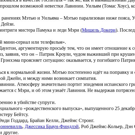
 о прошлом возможной невестки
Лавинии
.
Уильям
(
Томас Хоус
), 
х ранениях
Мэтью
и
Уильяма
–
Мэтью
парализован ниже пояса,
У
с
Дейзи
.
 интриги мистера
Памука
и леди
Мэри
(
Мишель Докери
). После
й мини-сериал или телефильм».
Даунтон, аргументирую просьбу тем, что он имеет отношение к 
, заявив, что он –
Патрик Кроули
, чудом выживший при крушен
а
Грэнхэма
проясняет ситуацию: оказывается, у погибшего
Патри
ся к нормальной жизни. Мэтью постепенно идёт на поправку и 
ной
Джейн
, и между ними возникает симпатия.
авинии
. Атмосферу значительно портит эпидемия испанского г
жается с
Мэри
, и об этом узнаёт
Лавиния
. Не выдержав потрясе
рению в убийстве супруги.
ециального «рождественского выпуска», выпущенного 25 декабр
истеру
Бейтсу
.
Энди Годдард
,
Брайан Келли
,
Джеймс Стронг
.
онневилль
,
Джессика Браун-Финдлэй
,
Роб Джеймс-Кольер
,
Дэн 
и другие.