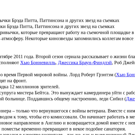
ки Брэда Питта, Паттинсона и других звезд на съемках
ривычки, которые превращают работу на съемочной площадке в 
 атмосферу. Некоторые кинозвезды запомнились коллегам вовсе 
ябре 2011 года. Второй сезон сериала рассказывает о жизни бл
сполняют
Хью Бонневилль
,
Джессика Браун-Финдлэй
,
Роб Джей
, во время Первой мировой войны. Лорд
Роберт Грэнтэм
(
Хью Бон
дят на фронт.
ядка 12 миллионов зрителей.
и супруга мистера
Бейтса
. Это вынуждает камердинера уйти с раб
ной больнице. Поддавшись общему настроению, леди
Сибил
(
Дже
нера – только что вернувшегося с войны ветерана. Вместе с ни
дом к тому, чтобы его комиссовали. Он начинает работать в ме
 новое направление в Англию и возвращается домой вместе с не
 поместье временно превращают в некое подобие санатория.
льзовался в качестве госпиталя – так же, как и вымышленный Да