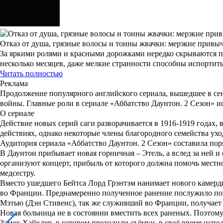
Отказ от душа, грязные волосы и тонны жвачки: мерзкие привыч
За яркими ролями и красными дорожками нередко скрываются п
несколько месяцев, даже мелкие странности способны испортить
Читать полностью
Реклама
Продолжение популярного английского сериала, вышедшее в сент
войны. Главные роли в сериале
«Аббатство Даунтон. 2 Сезон»
и
О сериале
Действие новых серий саги разворачивается в 1916-1919 годах
действиях, однако некоторые члены благородного семейства ухо
Аудитория сериала
«Аббатство Даунтон. 2 Сезон»
составила пор
В Даунтон прибывает новая горничная –
Этель
, а вслед за ней 
организуют концерт, прибыль от которого должна помочь мест
медсестру.
Вместо ушедшего
Бейтса Лорд Грэнтэм
нанимает нового камерди
во Франции. Преднамеренно полученное ранение послужило пово
Мэтью
(
Дэн Стивенс
), так же служивший во Франции, получает
Новая больница не в состоянии вместить всех раненых. Поэтому
Замок Хайклер, в котором проходили съёмки, в своё время испо