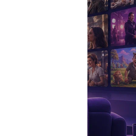
да
#
Музыка
#
Мультфильм
#
Ностальгия
#
Питомцы
#
Шоу
#
артисты
#
болезнь
#
брак
#
звезды
#
лайфстайл
#
новость