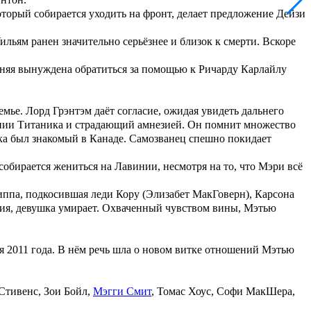
который собирается уходить на фронт, делает предложение
Дейзи
ильям
ранен значительно серьёзнее и близок к смерти. Вскоре
дняя вынуждена обратиться за помощью к
Ричарду Карлайлу
семье. Лорд
Грэнтэм
даёт согласие, ожидая увидеть дальнего
ии Титаника и страдающий амнезией. Он помнит множество
ка
был знакомый в Канаде. Самозванец спешно покидает
собирается жениться на
Лавинии
, несмотря на то, что
Мэри
всё
риппа, подкосившая леди
Кору
(
Элизабет МакГоверн
),
Карсона
ния, девушка умирает. Охваченный чувством вины,
Мэтью
я 2011 года. В нём речь шла о новом витке отношений
Мэтью
Стивенс
,
Зои Бойл
,
Мэгги Смит
,
Томас Хоус
,
Софи МакШера
,