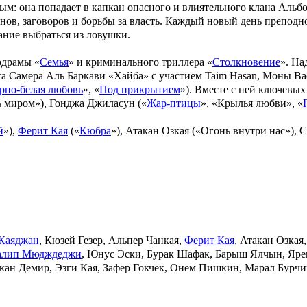
м: она попадает в капкан опасного и влиятельного клана Альбор
анов, заговоров и борьбы за власть. Каждый новый день препод
лание выбраться из ловушки.
одрамы «
Семья
» и криминального триллера «
Столкновение
». На
та
Самера Аль Баркави
«
Хайба
» с участием
Taim Hasan
,
Моны Ва
рно-белая любовь
», «
Под прикрытием
»). Вместе с ней ключевых
ь миром
»),
Гонджа Джиласун
(«
Жар-птицы
», «
Крылья любви
», «
й
»),
Ферит Кая
(«
Кюбра
»),
Атакан Озкая
(«
Огонь внутри нас
»),
С
Каяджан
, Кюзей Гезер, Альпер Чанкая,
Ферит Кая
, Атакан Озкая
алип Мюдждеджи
, Юнус Эски, Бурак Шафак, Барыш Ялчын, Яр
кан Демир, Эзги Кая, Зафер Гокчек, Онем Пишкин, Марал Бурчи