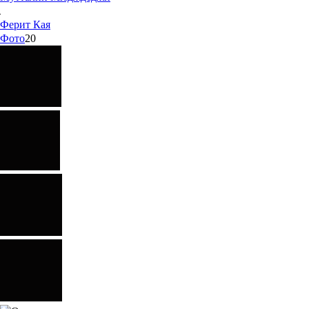
Ферит
Кая
Фото
20