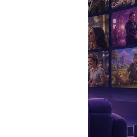
да
#
Музыка
#
Мультфильм
#
Ностальгия
#
Питомцы
#
Шоу
#
артисты
#
болезнь
#
брак
#
звезды
#
лайфстайл
#
новость