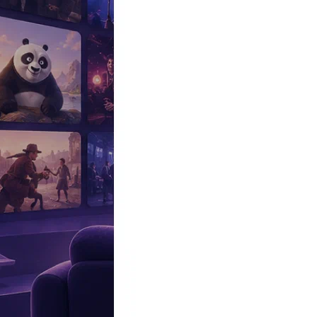
Эксклюзив
Реалити
Рецензии
#КАКВКИНО
Битва экстрасенсов
Фильмы
Сериалы
Шоу
Звезды
Премьеры
Лайфстайл
Интересное
#
Быт
#
Деньги
#
Дети
#
Дом
#
Еда
#
Здоровье
#
Знаменитости
#
Инт
#
Путешествия
#
Российские звезды
#
Российский сериал
#
Семья
#
отношения
#
реалити
#
роман
#
съемка
#
съемки
#
тв
#
шоу-бизнес
Промокоды Островок
Промокоды Отелло
Промокоды Золотое я
Промокоды Снежная Королева
Промокоды Арома Бутик
Промок
Издательство
Рекламодателям
Условия использования
Контакты
Главная
|
Сериалы
|
Драма
|
Далекий город (2024) (Uzak Sehir)
Сериал Далекий город (2024)
Uzak Sehir