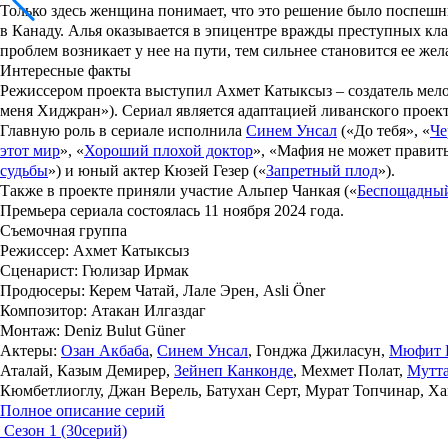
Только здесь женщина понимает, что это решение было поспешны
в Канаду. Алья оказывается в эпицентре вражды преступных кл
проблем возникает у нее на пути, тем сильнее становится ее же
Интересные факты
Режиссером проекта выступил
Ахмет Катыксыз
– создатель мел
меня Хиджран
»). Сериал является адаптацией ливанского проек
Главную роль в сериале исполнила
Синем Унсал
(«
До тебя
», «
Че
этот мир
», «
Хороший плохой доктор
», «
Мафия не может правит
судьбы
») и юный актер
Кюзей Гезер
(«
Запретный плод
»).
Также в проекте приняли участие
Альпер Чанкая
(«
Беспощадны
Премьера сериала состоялась 11 ноября 2024 года.
Съемочная группа
Режиссер:
Ахмет Катыксыз
Сценарист:
Гюлизар Ирмак
Продюсеры:
Керем Чатай, Лале Эрен, Asli Öner
Композитор:
Атакан Илгаздаг
Монтаж:
Deniz Bulut Güner
Актеры:
Озан Акбаба
,
Синем Унсал
, Гонджа Джиласун,
Мюфит 
Аталай, Казым Демирер,
Зейнеп Канконде
, Мехмет Полат,
Мутт
Кюмбетлиоглу, Джан Верель, Батухан Серт, Мурат Топчинар, Ха
Полное описание серий
Сезон 1 (30серий)