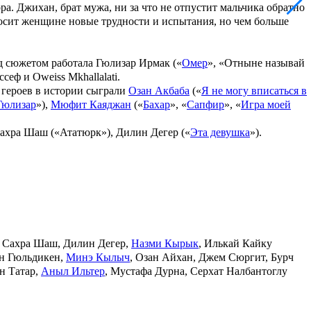
а. Джихан, брат мужа, ни за что не отпустит мальчика обратно
носит женщине новые трудности и испытания, но чем больше
д сюжетом работала
Гюлизар Ирмак
(«
Омер
», «
Отныне называй
ссеф
и
Oweiss Mkhallalati
.
 героев в истории сыграли
Озан Акбаба
(«
Я не могу вписаться в
Гюлизар
»),
Мюфит Каяджан
(«
Бахар
», «
Сапфир
», «
Игра моей
ахра Шаш
(«
Ататюрк
»),
Дилин Дегер
(«
Эта девушка
»).
, Сахра Шаш, Дилин Дегер,
Назми Кырык
, Илькай Кайку
ен Гюльдикен,
Минэ Кылыч
, Озан Айхан, Джем Сюргит, Бурч
н Татар,
Аныл Ильтер
, Мустафа Дурна, Серхат Налбантоглу