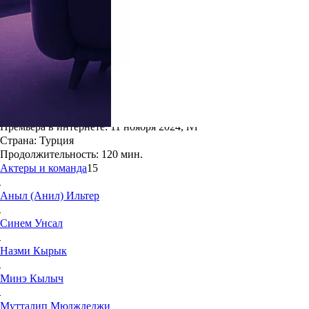
6.7
24
Жанр:
Драма
Режиссёр:
Ахмет Катыксыз
Мировая премьера:
11 ноября 2024
Год создания:
2024
Премьера в интернете:
11 ноября 2024, ivi
Страна:
Турция
Продолжительность:
120 мин.
Актеры и команда
15
Аныл (Анил)
Ильтер
Синем
Унсал
Назми
Кырык
Минэ
Кылыч
Мутталип
Мюдждеджи