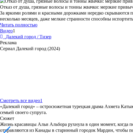
Отказ от душа, грязные волосы и тонны жвачки: мерзкие привыч
За яркими ролями и красными дорожками нередко скрываются п
несколько месяцев, даже мелкие странности способны испортить
Читать полностью
Видео
1
Далекий город / Тизер
Реклама
Сериал Далекий город (2024)
Смотреть все видео
1
«
Далекий город
» – остросюжетная турецкая драма
Ахмета Каты
семьей своего супруга.
Сюжет
Жизнь красавицы Альи Альбора рухнула в один момент, когда по
отправляются из Канады в старинный городок Мардин, чтобы по