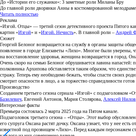
До «Истории его служанки»: 3 заметные роли Миланы Бру
До главной роли дворянки Анны в костюмированной мелодраме 
Читать полностью
Реклама
«
Изгой. Отцы
» — третий сезон детективного проекта Пятого ка
картин «
Изгой
» и «
Изгой. Нечисть
». В главной роли –
Андрей 
Сюжет
Георгий Белоног возвращается на службу в органы защиты обще
появление в городе Елизаветы «Лихо». Многие были уверены, что
на восстановление здоровья, женщина возвращается в город. Он
Очень скоро на семью Белоног обрушивается лавина напастей: 
полковника Архипова обставляется таким образом, что единстве
стражу. Теперь ему необходимо бежать, чтобы спасти своих родн
смотрит опасности в лицо, а за торжество справедливости готов 
Производство
Созданием третьего сезона сериала «
Изгой
» с подзаголовком «
О
Базилевич
,
Евгений Антонов
,
Мария Столярова
,
Алексей Нилов
Интересные факты
Премьера состоялась 2 марта 2025 года на Пятом канале.
Подзаголовок третьего сезона – «
Отцы
». Этот выбор обусловле
его супруга Оксана растят дочку. Оксана узнает, что у нее есть
известной под прозвищем «Лихо». Перед каждым персонажем стои
каждого из них совершенно разные.