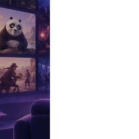
Эксклюзив
Реалити
Рецензии
#КАКВКИНО
Битва экстрасенсов
Фильмы
Сериалы
Шоу
Звезды
Премьеры
Лайфстайл
Интересное
#
Быт
#
Деньги
#
Дети
#
Дом
#
Еда
#
Здоровье
#
Знаменитости
#
Инт
#
Путешествия
#
Российские звезды
#
Российский сериал
#
Семья
#
отношения
#
реалити
#
роман
#
съемка
#
съемки
#
тв
#
шоу-бизнес
Промокоды Островок
Промокоды Отелло
Промокоды Золотое я
Промокоды Снежная Королева
Промокоды Арома Бутик
Промок
Издательство
Рекламодателям
Условия использования
Контакты
Главная
|
Сериалы
|
Детективы
|
Изгой. Отцы (2025)
Сериал Изгой. Отцы (2025)