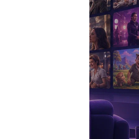
да
#
Музыка
#
Мультфильм
#
Ностальгия
#
Питомцы
#
Шоу
#
артисты
#
болезнь
#
брак
#
звезды
#
лайфстайл
#
новость