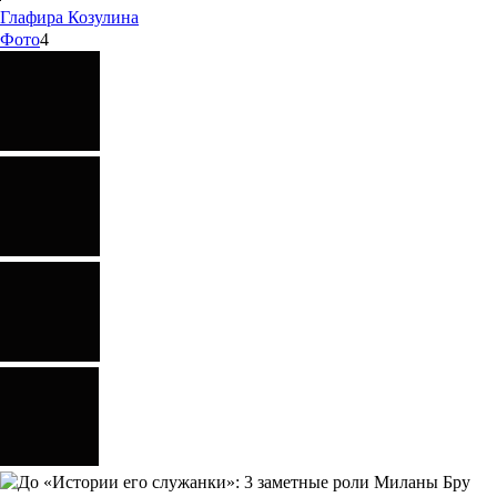
Глафира
Козулина
Фото
4