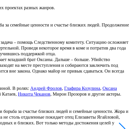
их проектах разных жанров.
ьба за семейные ценности и счастье близких людей. Продолжение
 задача – помощь Следственному комитету. Ситуацию осложняет
ртельной. Проведя некоторое время в коме и потратив два года
аручившись поддержкой отца.
ибает младший брат Оксаны. Дальше – больше. Убийство
аходят на месте преступления и собираются заключить под
тся вне закона. Однако майор не привык сдаваться. Он всегда
шиной
. В ролях:
Андрей Фролов
,
Глафира Козулина
,
Оксана
 Катаев
,
Никита Чеканов
,
Мирон Прозоров
и другие актеры.
 борьба за счастье близких людей и семейные ценности. Жора и
ста не столь отдаленные покидает отец Елизаветы Ягайловой,
родных и близких. Вот только методы достижения целей у