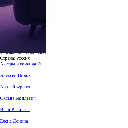
7.0
1
Возрастной рейтинг
: 18+
Жанр:
Детективы
Дата выхода в РФ:
2 марта 2025
Режиссёр:
Анастасия Чашина
Год создания:
2024
Телеканал:
Пятый канал
Страна:
Россия
Актеры и команда
10
Алексей
Нилов
Андрей
Фролов
Оксана
Базилевич
Иван
Васильев
Елена
Донина