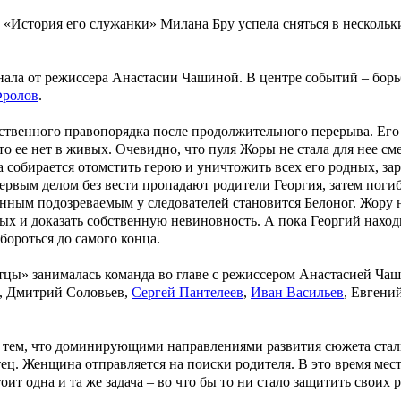
«История его служанки» Милана Бру успела сняться в нескольк
нала от режиссера
Анастасии Чашиной
. В центре событий – бор
Фролов
.
ственного правопорядка после продолжительного перерыва. Его
 ее нет в живых. Очевидно, что пуля Жоры не стала для нее сме
а собирается отомстить герою и уничтожить всех его родных, з
первым делом без вести пропадают родители Георгия, затем пог
нным подозреваемым у следователей становится Белоног. Жору н
ых и доказать собственную невиновность. А пока Георгий находи
бороться до самого конца.
тцы
» занималась команда во главе с режиссером
Анастасией Ча
,
Дмитрий Соловьев
,
Сергей Пантелеев
,
Иван Васильев
,
Евгений
н тем, что доминирующими направлениями развития сюжета стали
 отец. Женщина отправляется на поиски родителя. В это время ме
т одна и та же задача – во что бы то ни стало защитить своих 