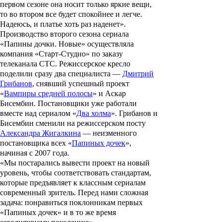
первом сезоне она носит только яркие вещи,
то во втором все будет спокойнее и легче.
Надеюсь, и платье хоть раз наденет».
Производство второго сезона сериала
«
Папины дочки
.
Новые
» осуществляла
компания «Старт-Студио» по заказу
телеканала СТС. Режиссерское кресло
поделили сразу два специалиста —
Дмитрий
Грибанов
, снявший успешный проект
«
Вампиры средней полосы
» и
Аскар
Бисембин
. Постановщики уже работали
вместе над сериалом «
Два холма
». Грибанов и
Бисембин сменили на режиссерском посту
Александра Жигалкина
— неизменного
постановщика всех «
Папиных дочек
»,
начиная с 2007 года.
«Мы постарались вывести проект на новый
уровень, чтобы соответствовать стандартам,
которые предъявляет к классным сериалам
современный зритель. Перед нами сложная
задача: понравиться поклонникам первых
«Папиных дочек» и в то же время