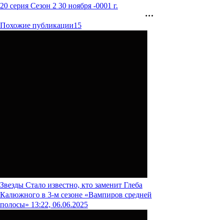
20 серия
Сезон 2
30 ноября -0001 г.
Похожие публикации
15
Звезды
Стало известно, кто заменит Глеба
Калюжного в 3-м сезоне «Вампиров средней
полосы»
13:22, 06.06.2025