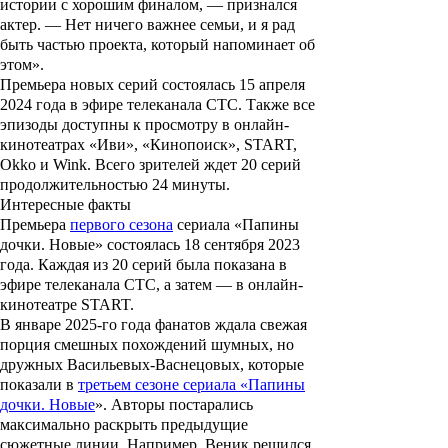
истории с хорошим финалом, — признался
актер. — Нет ничего важнее семьи, и я рад
быть частью проекта, который напоминает об
этом».
Премьера новых серий состоялась 15 апреля
2024 года в эфире телеканала СТС. Также все
эпизоды доступны к просмотру в онлайн-
кинотеатрах «Иви», «Кинопоиск», START,
Okko и Wink. Всего зрителей ждет 20 серий
продолжительностью 24 минуты.
Интересные факты
Премьера
первого сезона
сериала «
Папины
дочки
.
Новые
» состоялась 18 сентября 2023
года. Каждая из 20 серий была показана в
эфире телеканала СТС, а затем — в онлайн-
кинотеатре START.
В январе 2025-го года фанатов ждала свежая
порция смешных похождений шумных, но
дружных Васильевых-Васнецовых, которые
показали в
третьем сезоне сериала «Папины
дочки. Новые
». Авторы постарались
максимально раскрыть предыдущие
сюжетные линии. Например, Веник решился