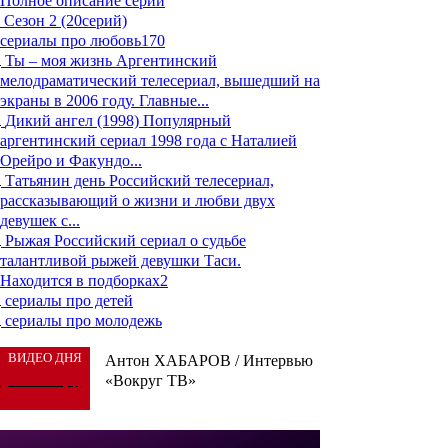
Полное описание серий
Сезон 2 (20серий)
сериалы про любовь
170
Ты – моя жизнь
Аргентинский
мелодраматический телесериал, вышедший на
экраны в 2006 году. Главные...
Дикий ангел (1998)
Популярный
аргентинский сериал 1998 года с Наталией
Орейро и Факундо...
Татьянин день
Российский телесериал,
рассказывающий о жизни и любви двух
девушек с...
Рыжая
Российский сериал о судьбе
талантливой рыжей девушки Таси.
Находится в подборках
2
сериалы про детей
сериалы про молодежь
ВИДЕО ДНЯ
Антон ХАБАРОВ / Интервью
«Вокруг ТВ»