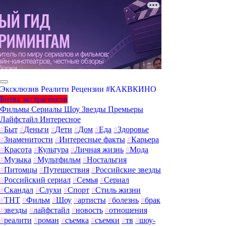
Эксклюзив
Реалити
Рецензии
#КАКВКИНО
Битва экстрасенсов
Фильмы
Сериалы
Шоу
Звезды
Премьеры
Лайфстайл
Интересное
#
Быт
#
Деньги
#
Дети
#
Дом
#
Еда
#
Здоровье
#
Знаменитости
#
Интересные факты
#
Карьера
#
Красота
#
Культура
#
Личная жизнь
#
Мода
#
Музыка
#
Мультфильм
#
Ностальгия
#
Питомцы
#
Путешествия
#
Российские звезды
#
Российский сериал
#
Семья
#
Сериал
#
Скандал
#
Слухи
#
Спорт
#
Стиль жизни
#
ТНТ
#
Фильм
#
Шоу
#
артисты
#
болезнь
#
брак
#
звезды
#
лайфстайл
#
новость
#
отношения
#
реалити
#
роман
#
съемка
#
съемки
#
тв
#
шоу-