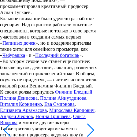
сегодняшнему поколению», —
прокомментировал креативный продюсер
Аслан Гугкаев.
Большое внимание было уделено разработке
сценария. Над скриптом работали опытные
специалисты, которые не только в свое время
участвовали в создании самых первых
«
Папиных дочек
», но и подарили зрителям
такие хиты для семейного просмотра, как
«
Чебурашка
» и «
Последний богатырь
».
«Во втором сезоне все станет еще плотнее:
больше шуток, действий, локаций, различных
злоключений и приключений тоже. В общем,
скучать не придется», — считает исполнитель
главной роли Вениамина Филипп Бледный.
К своим ролям вернулись
Филипп Бледный
,
Полина Денисова
,
Полина Айнутдинова
,
Виталия Корниенко
,
Ева Смирнова
,
Елизавета Арзамасова
,
Мирослава Карпович
,
Андрей Леонов
,
Нонна Гришаева
,
Ольга
Волкова
и многие другие актеры.
Также зрители увидят яркие камео в
исполнении продюсера ледовых шоу (и