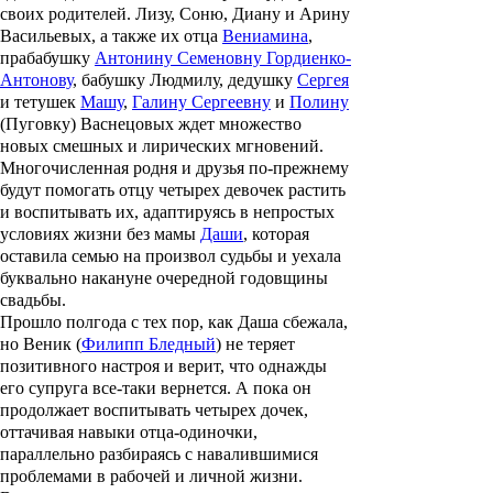
своих родителей. Лизу, Соню, Диану и Арину
Васильевых, а также их отца
Вениамина
,
прабабушку
Антонину Семеновну Гордиенко-
Антонову
, бабушку Людмилу, дедушку
Сергея
и тетушек
Машу
,
Галину Сергеевну
и
Полину
(Пуговку) Васнецовых ждет множество
новых смешных и лирических мгновений.
Многочисленная родня и друзья по-прежнему
будут помогать отцу четырех девочек растить
и воспитывать их, адаптируясь в непростых
условиях жизни без мамы
Даши
, которая
оставила семью на произвол судьбы и уехала
буквально накануне очередной годовщины
свадьбы.
Прошло полгода с тех пор, как Даша сбежала,
но Веник (
Филипп Бледный
) не теряет
позитивного настроя и верит, что однажды
его супруга все-таки вернется. А пока он
продолжает воспитывать четырех дочек,
оттачивая навыки отца-одиночки,
параллельно разбираясь с навалившимися
проблемами в рабочей и личной жизни.