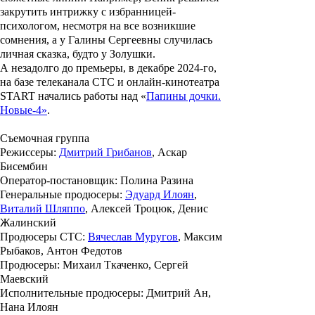
закрутить интрижку с избранницей-
психологом, несмотря на все возникшие
сомнения, а у Галины Сергеевны случилась
личная сказка, будто у Золушки.
А незадолго до премьеры, в декабре 2024-го,
на базе телеканала СТС и онлайн-кинотеатра
START начались работы над «
Папины дочки.
Новые-4»
.
Съемочная группа
Режиссеры
:
Дмитрий Грибанов
, Аскар
Бисембин
Оператор-постановщик
:
Полина Разина
Генеральные продюсеры
:
Эдуард Илоян
,
Виталий Шляппо
, Алексей Троцюк, Денис
Жалинский
Продюсеры СТС
:
Вячеслав Муругов
, Максим
Рыбаков, Антон Федотов
Продюсеры
:
Михаил Ткаченко, Сергей
Маевский
Исполнительные продюсеры
:
Дмитрий Ан,
Нана Илоян