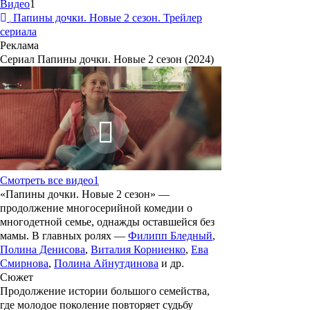
Видео
1
Папины дочки. Новые 2 сезон. Трейлер
сериала
Реклама
Сериал Папины дочки. Новые 2 сезон (2024)
Смотреть все видео
1
«
Папины дочки
.
Новые 2 сезон
» —
продолжение многосерийной комедии о
многодетной семье, однажды оставшейся без
мамы. В главных ролях —
Филипп Бледный
,
Полина Денисова
,
Виталия Корниенко
,
Ева
Смирнова
,
Полина Айнутдинова
и др.
Сюжет
Продолжение истории большого семейства,
где молодое поколение повторяет судьбу