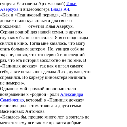
супруга Елизаветы Арзамасовой)
Ильи
Авербуха
и видеоблогера
Влада А4
.
«Как и «Ледниковый период», «Папины
дочки» стали культовыми для своего
поколения, — отметил Илья Авербух. —
Сериал родной для нашей семьи, в других
случаях я бы не согласился. Я всего однажды
снялся в кино. Тогда мне казалось, что могу
стать большим актером. Но, увидев себя на
экране, понял, что это первый и последний
раз, что эта история абсолютно не по мне. В
«Папиных дочках», так как я играл самого
себя, а все остальное сделала Лиза, думаю, что
справился. Но карьеру киноактера начинать
не намерен».
Однако самой громкой новостью стало
возвращение к «родной» роли
Александра
Самойленко
, который в «
Папиных дочках
»
исполнял роль стоматолога и друга семьи
Васнецовых Антонова.
«Казалось бы, прошло много лет, а зритель не
меняется: ему все так же нравятся добрые