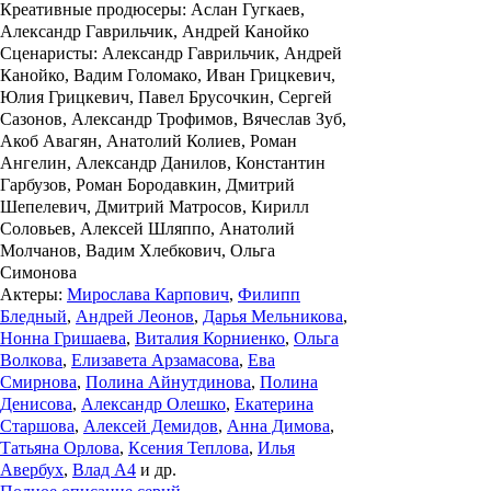
Креативные продюсеры
:
Аслан Гугкаев,
Александр Гаврильчик, Андрей Канойко
Сценаристы
:
Александр Гаврильчик, Андрей
Канойко, Вадим Голомако, Иван Грицкевич,
Юлия Грицкевич, Павел Брусочкин, Сергей
Сазонов, Александр Трофимов, Вячеслав Зуб,
Акоб
Авагян, Анатолий Колиев, Роман
Ангелин, Александр Данилов, Константин
Гарбузов, Роман
Бородавкин,
Дмитрий
Шепелевич,
Дмитрий
Матросов,
Кирилл
Соловьев,
Алексей
Шляппо,
Анатолий
Молчанов, Вадим Хлебкович, Ольга
Симонова
Актеры
:
Мирослава Карпович
,
Филипп
Бледный
,
Андрей Леонов
,
Дарья Мельникова
,
Нонна Гришаева
,
Виталия Корниенко
,
Ольга
Волкова
,
Елизавета Арзамасова
,
Ева
Смирнова
,
Полина Айнутдинова
,
Полина
Денисова
,
Александр Олешко
,
Екатерина
Старшова
,
Алексей Демидов
,
Анна Димова
,
Татьяна Орлова
,
Ксения Теплова
,
Илья
Авербух
,
Влад А4
и др.