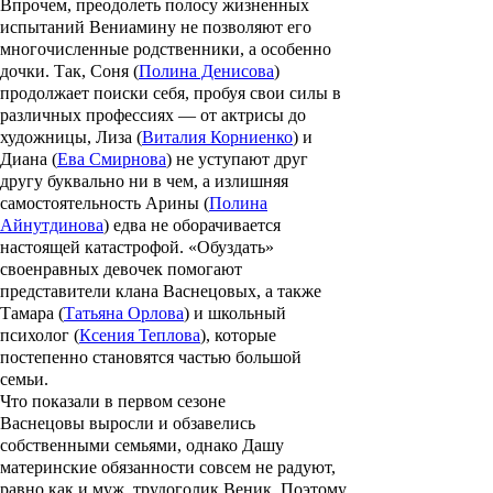
Впрочем, преодолеть полосу жизненных
испытаний Вениамину не позволяют его
многочисленные родственники, а особенно
дочки. Так, Соня (
Полина Денисова
)
продолжает поиски себя, пробуя свои силы в
различных профессиях — от актрисы до
художницы, Лиза (
Виталия Корниенко
) и
Диана (
Ева Смирнова
) не уступают друг
другу буквально ни в чем, а излишняя
самостоятельность Арины (
Полина
Айнутдинова
) едва не оборачивается
настоящей катастрофой. «Обуздать»
своенравных девочек помогают
представители клана Васнецовых, а также
Тамара (
Татьяна Орлова
) и школьный
психолог (
Ксения Теплова
), которые
постепенно становятся частью большой
семьи.
Что показали в первом сезоне
Васнецовы выросли и обзавелись
собственными семьями, однако Дашу
материнские обязанности совсем не радуют,
равно как и муж, трудоголик Веник. Поэтому