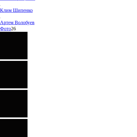
Клим
Шипенко
Артем
Волобуев
Фото
26