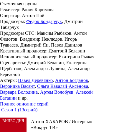
Съемочная группа
Режиссер
: Раиля Каримова
Оператор
: Антон Пай
Продюсеры
:
Федор Бондарчук
, Дмитрий
Табарчук
Продюсеры СТС
: Максим Рыбаков, Антон
Федотов, Владимир Неклюдов, Игорь
Тудвасев, Димитрий Ян, Павел Данилов
Креативный продюсер
: Дмитрий Белавин
Исполнительный продюсер
: Екатерина Рыжая
Сценаристы
: Дмитрий Белавин, Екатерина
Щербатюк, Александра Лушина, Александр
Бережной
Актеры
:
Павел Деревянко
,
Антон Богданов
,
Вероника Васант
,
Ольга Кавалай-Аксёнова
,
Варвара Володина
,
Артем Волобуев
,
Алексей
Батанин
и др.
Полное описание серий
Сезон 1 (13серий)
ВИДЕО ДНЯ
Антон ХАБАРОВ / Интервью
«Вокруг ТВ»