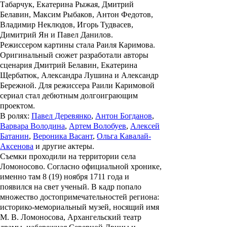
Табарчук
,
Екатерина Рыжая
,
Дмитрий
Белавин
,
Максим Рыбаков
,
Антон Федотов
,
Владимир Неклюдов
,
Игорь Тудвасев
,
Димитрий Ян
и
Павел Данилов
.
Режиссером картины стала
Раиля Каримова
.
Оригинальный сюжет разработали авторы
сценария
Дмитрий Белавин
,
Екатерина
Щербатюк
,
Александра Лушина
и
Александр
Бережной
. Для режиссера Раили Каримовой
сериал стал дебютным долгоиграющим
проектом.
В ролях:
Павел Деревянко
,
Антон Богданов
,
Варвара Володина
,
Артем Волобуев
,
Алексей
Батанин
,
Вероника Васант
,
Ольга Кавалай-
Аксенова
и другие актеры.
Съемки проходили на территории села
Ломоносово. Согласно официальной хронике,
именно там 8 (19) ноября 1711 года и
появился на свет ученый. В кадр попало
множество достопримечательностей региона:
историко-мемориальный музей, носящий имя
М. В. Ломоносова, Архангельский театр