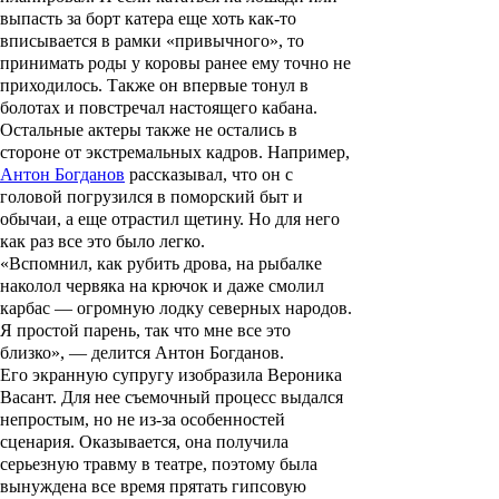
выпасть за борт катера еще хоть как-то
вписывается в рамки «привычного», то
принимать роды у коровы ранее ему точно не
приходилось. Также он впервые тонул в
болотах и повстречал настоящего кабана.
Остальные актеры также не остались в
стороне от экстремальных кадров. Например,
Антон Богданов
рассказывал, что он с
головой погрузился в поморский быт и
обычаи, а еще отрастил щетину. Но для него
как раз все это было легко.
«Вспомнил, как рубить дрова, на рыбалке
наколол червяка на крючок и даже смолил
карбас — огромную лодку северных народов.
Я простой парень, так что мне все это
близко», — делится Антон Богданов.
Его экранную супругу изобразила
Вероника
Васант
. Для нее съемочный процесс выдался
непростым, но не из-за особенностей
сценария. Оказывается, она получила
серьезную травму в театре, поэтому была
вынуждена все время прятать гипсовую