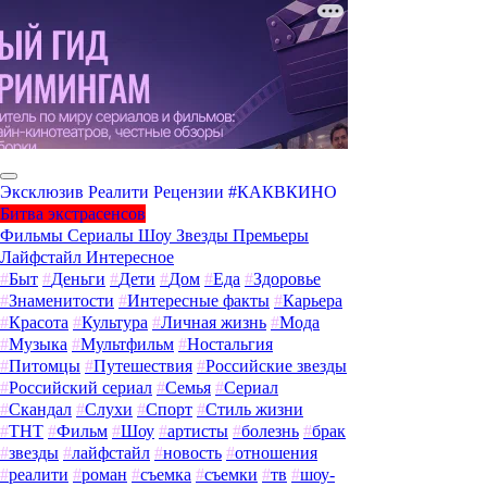
Эксклюзив
Реалити
Рецензии
#КАКВКИНО
Битва экстрасенсов
Фильмы
Сериалы
Шоу
Звезды
Премьеры
Лайфстайл
Интересное
#
Быт
#
Деньги
#
Дети
#
Дом
#
Еда
#
Здоровье
#
Знаменитости
#
Интересные факты
#
Карьера
#
Красота
#
Культура
#
Личная жизнь
#
Мода
#
Музыка
#
Мультфильм
#
Ностальгия
#
Питомцы
#
Путешествия
#
Российские звезды
#
Российский сериал
#
Семья
#
Сериал
#
Скандал
#
Слухи
#
Спорт
#
Стиль жизни
#
ТНТ
#
Фильм
#
Шоу
#
артисты
#
болезнь
#
брак
#
звезды
#
лайфстайл
#
новость
#
отношения
#
реалити
#
роман
#
съемка
#
съемки
#
тв
#
шоу-