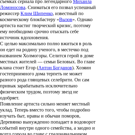
съемках сериала про легендарного
Михаила
Ломоносова
.
Сниматься его позвал успешный
режиссер
Клим Шипенко
, известный по
космическому блокбастеру «
Вызов
». Однако
артиста настиг творческий кризис, поэтому
ему необходимо срочно отыскать себе
источник вдохновения.
С целью максимально полно вжиться в роль
он едет на родину ученого
, в местечко под
названием Холмогоры
. Селится герой в доме
местных жителей — семьи Беловых. Во главе
клана стоит Егор (
Антон Богданов
). Хозяин
гостеприимного дома терпеть не может
разного рода глянцевых селебрити.
Он сам
привык зарабатывать исключительно
физическим трудом, поэтому звезд не
одобряет.
Появление артиста сильно меняет местный
уклад.
Теперь вместо того, чтобы подробно
изучать быт, нравы и обычаи поморов,
Деревянко вынужденно попадает в водоворот
событий внутри одного семейства, а заодно и
всего города во главе с градоначальником