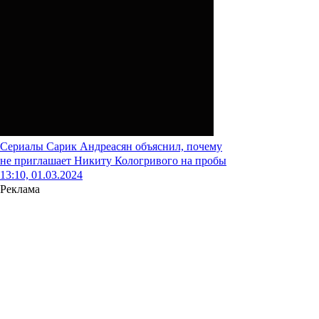
Сериалы
Сарик Андреасян объяснил, почему
не приглашает Никиту Кологривого на пробы
13:10, 01.03.2024
Реклама