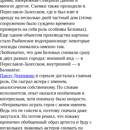
драмы, набережная Северной Двины и
многое другое. Съемки также проходили в
Переславле-Залесском, где и был взят в
аренду на несколько дней частный дом (этому
сооружению было суждено временно
примерить на себя роль особняка Беловых).
Еще одним объектом производства картины
стало Рыбинское водохранилище: некоторые
эпизоды снимались именно там.
Любопытно, что дом Беловых снимали сразу
в двух разных городах: внешний вид — в
Переславле-Залесском, внутренний — в
Балашихе.
Павлу Деревянко
в сериале досталась главная
роль. Он сыграл актера с именем,
аналогичном собственному. По словам
исполнителя, опыт оказался необычным и
интересным, хотя поначалу было непросто.
«Непривычно играть героя с моим именем.
Ведь это не совсем я, поэтому сначала даже
запутался. Но потом решил, что покажу
иронично обобщенный образ артиста и буду с
нескольких знакомых актеров снимать по