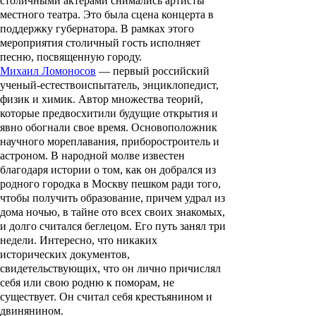
столичными актерами снимались артисты
местного театра. Это была сцена концерта в
поддержку губернатора. В рамках этого
мероприятия столичный гость исполняет
песню, посвященную городу.
Михаил Ломоносов
— первый российский
ученый-естествоиспытатель, энциклопедист,
физик и химик. Автор множества теорий,
которые предвосхитили будущие открытия и
явно обогнали свое время. Основоположник
научного мореплавания, приборостроитель и
астроном. В народной молве известен
благодаря истории о том, как он добрался из
родного городка в Москву пешком ради того,
чтобы получить образование, причем удрал из
дома ночью, в тайне ото всех своих знакомых,
и долго считался беглецом. Его путь занял три
недели. Интересно, что никаких
исторических документов,
свидетельствующих, что он лично причислял
себя или свою родню к поморам, не
существует. Он считал себя крестьянином и
двинянином.