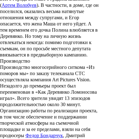
(
Артем Волобуев
).
В частности, в доме, где он
поселился, оказались весьма натянутые
отношения между супругами, и Егор
опасается, что жена Маша от него уйдет. А
тем временем его дочка Полина влюбляется в
Деревянко. Но тому на личную жизнь
отвлекаться некогда: помимо подготовки к
съемкам, он по просьбе местного депутата
ввязывается в предвыборную кампанию.
Производство
Производство многосерийного ситкома «
Из
поморов мы
» по заказу телеканала СТС
осуществляла компания Art Pictures Vision.
Незадолго до премьеры проект был
переименован в «
Как Деревянко Ломоносова
играл
».
Всего зрители увидят 13 эпизодов
продолжительностью около 30 минут.
Организацию работы по реализации проекта,
в том числе обеспечение и поддержании
творческой атмосферы на съемочной
площадке и за ее пределами, взяли на себя
продюсеры
Федор Бондарчук
,
Дмитрий