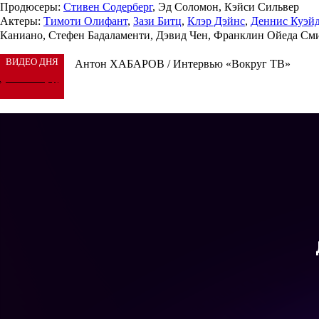
Продюсеры
:
Стивен Содерберг
, Эд Соломон, Кэйси Сильвер
Актеры
:
Тимоти Олифант
,
Зази Битц
,
Клэр Дэйнс
,
Деннис Куэй
Каниано, Стефен Бадаламенти, Дэвид Чен, Франклин Ойеда Сми
ВИДЕО ДНЯ
Антон ХАБАРОВ / Интервью «Вокруг ТВ»