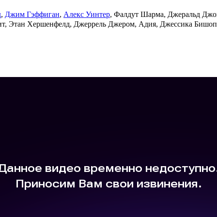
д
,
Джим Гэффиган
,
Алекс Уинтер
, Фалдут Шарма, Джеральд Джо
т, Этан Хершенфелд, Джеррель Джером, Адия, Джессика Бишоп,