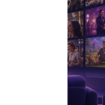
да
#
Музыка
#
Мультфильм
#
Ностальгия
#
Питомцы
#
Шоу
#
артисты
#
болезнь
#
брак
#
звезды
#
лайфстайл
#
новость