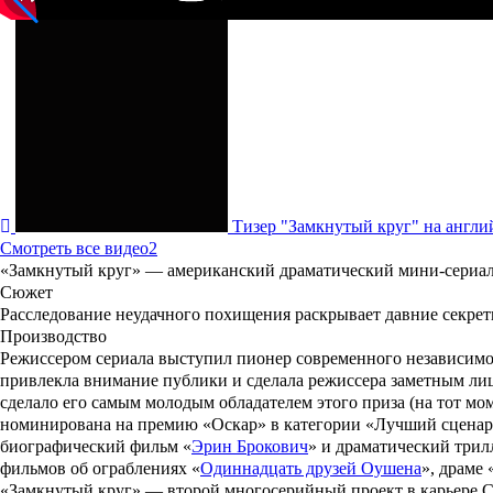
Тизер "Замкнутый круг" на англи
Смотреть все видео
2
«
Замкнутый круг
» — американский драматический мини-сериа
Сюжет
Расследование неудачного похищения раскрывает давние секре
Производство
Режиссером сериала выступил пионер современного независим
привлекла внимание публики и сделала режиссера заметным лиц
сделало его самым молодым обладателем этого приза (на тот мом
номинирована на премию «
Оскар
» в категории «Лучший сценар
биографический фильм «
Эрин Брокович
» и драматический трил
фильмов об ограблениях «
Одиннадцать друзей Оушена
», драме 
«Замкнутый круг» — второй многосерийный проект в карьере С