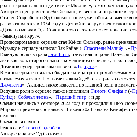
роли и криминальный детектив «Мозаика», в котором главную 
Автором сценария стал
Эд Соломон
, известный по работе в сер
Стивен Содерберг и Эд Соломон ранее уже работали вместе во в
разворачиваются в 1954 году в Детройте вокруг трех мелких кр
«Даже по меркам Эда Соломона это сложное повествование, кот
«Замкнутый круг».
Продюсером мини-сериала стал
Кэйси Сильвер
, ранее принявши
Музыку к сериалу написал
Зак Райан
(«
Спасатели Малибу
», «
Пр
Главную роль сыграла
Зази Битц
, известная по роли Ванессы К
женская роль второго плана в комедийном сериале», и роли сос
Доминов супергеройском боевике «
Дэдпул 2
».
В мини-сериале снялась обладательница трех премий «
Эмми
» и
называемая жизнь
». Полнометражный дебют актрисы состоялся в
Джульетта
». Актриса также известна по главной роли в драмати
Ведущие роли в сериале также исполнили
Тимоти Олифант
(«
Пр
Куйэд
(«
Собачья жизнь
», «
Парящий тигр
») и др.
Съемки начались в сентябре 2022 года и проходили в Нью-Йорке
Мировая премьера состоялась 11 июня 2023 года на Кинофестив
неделю.
Съемочная группа
Режиссер
:
Стивен Содерберг
Автор сценария
: Эд Соломон