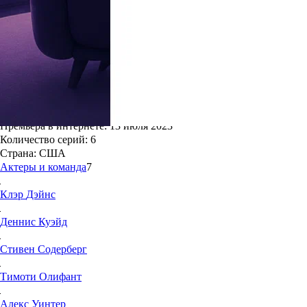
0.0
0
Жанры:
Детективы, Драма, Криминал
Режиссёр:
Стивен Содерберг
Мировая премьера:
11 июня 2023
Год создания:
2023
Премьера в интернете:
13 июля 2023
Количество серий:
6
Страна:
США
Актеры и команда
7
Клэр
Дэйнс
Деннис
Куэйд
Стивен
Содерберг
Тимоти
Олифант
Алекс
Уинтер