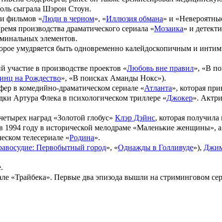
роль сыграла Шэрон Стоун.
ии фильмов «
Люди в черном
», «
Иллюзия обмана
» и «
Невероятные
ремя производства драматического сериала «
Мозаика
» и детект
иминальных элементов.
орое умудряется быть одновременно калейдоскопичным и интимн
й участие в производстве проектов «
Любовь вне правил
», «
В по
инц на Рождество
», «
В поисках Аманды Нокс
»).
ифер в комедийно-драматическом сериале «
Атланта
», которая пр
едки Артура Флека в психологическом триллере «
Джокер
». Актри
 четырех наград «
Золотой глобус
»
Клэр Дэйнс
, которая получила
 1994 году в исторической мелодраме «
Маленькие женщины
», 
ческом телесериале «
Родина
».
авосудие: Первобытный город
», «
Однажды в Голливуде
»),
Джим
.
але «Трайбека». Первые два эпизода вышли на стриминговом сер