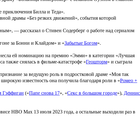
 приключения Билла и Теда
».
ивной драмы «
Без резких движений
», события которой
ым», — рассказал о Стивен Содерберг о работе над сериалом
гоне за Бонни и Клайдом
» и «
Забытые Богом
».
инесла ей номинацию на премию «
Эмми
» в категории «Лучшая
са также снялась в фильме-катастрофе «
Геошторм
» и сыграла
 признание за ведущую роль в подростковой драме «
Моя так
а широкую известность она получила благодаря роли в «
Ромео +
 Гэффиган
(«
Папе снова 17
», «
Секс в большом городе
»),
Деннис
висе HBO Max 13 июля 2023 года, а остальные выходили раз в