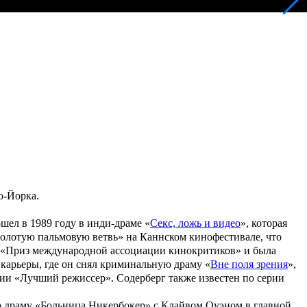
ю-Йорка.
шел в 1989 году в инди-драме «
Секс, ложь и видео
», которая
олотую пальмовую ветвь
» на Каннском кинофестивале, что
 «
Приз международной ассоциации кинокритиков
» и была
карьеры, где он снял криминальную драму «
Вне поля зрения
»,
ии «Лучший режиссер». Содерберг также известен по серии
ю драму «Больница Никербокер» с Клайвом Оуэном в главной