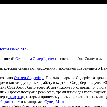
йском языке 2023
л, снятый
Стивеном Содербергом
по сценарию
Эда Соломона
.
ты, которые связывают нескольких персонажей современного Нь
ого кино
Стивен Содерберг
. Прорыв в карьере Содерберга произо
ом в киноиндустрии. За работу в картине Содерберг получил «
З
ент Содербергу было всего 26 лет). Кроме того, драма получила
ий». Проект послужил режиссеру трамплином для голливудской 
лер «
Траффик
», который принес ему премию «
Оскар
» в номинац
«
Заражение
» и мелодраме «
Супер Майк
».
тивена Содерберга, ранее он также срежиссировал медицинску