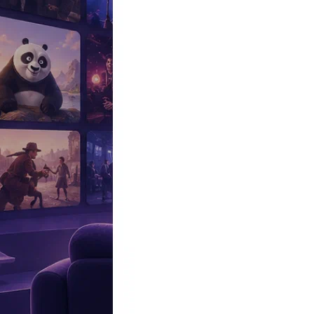
Эксклюзив
Реалити
Рецензии
#КАКВКИНО
Битва экстрасенсов
Фильмы
Сериалы
Шоу
Звезды
Премьеры
Лайфстайл
Интересное
#
Быт
#
Деньги
#
Дети
#
Дом
#
Еда
#
Здоровье
#
Знаменитости
#
Инт
#
Путешествия
#
Российские звезды
#
Российский сериал
#
Семья
#
отношения
#
реалити
#
роман
#
съемка
#
съемки
#
тв
#
шоу-бизнес
Промокоды Островок
Промокоды Отелло
Промокоды Золотое я
Промокоды Снежная Королева
Промокоды Арома Бутик
Промок
Издательство
Рекламодателям
Условия использования
Контакты
Главная
|
Сериалы
|
Детективы
|
Драма
|
Криминал
|
Замкнутый круг 
Сериал Замкнутый круг (2023)
Full Circle