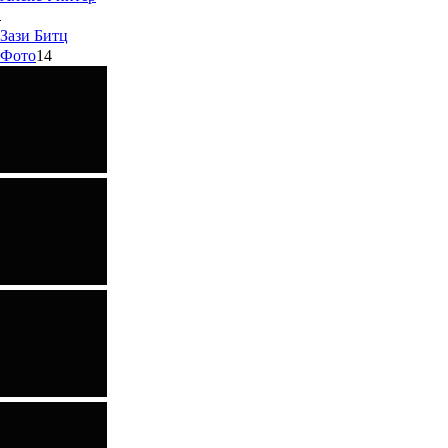
Зази
Битц
Фото
14