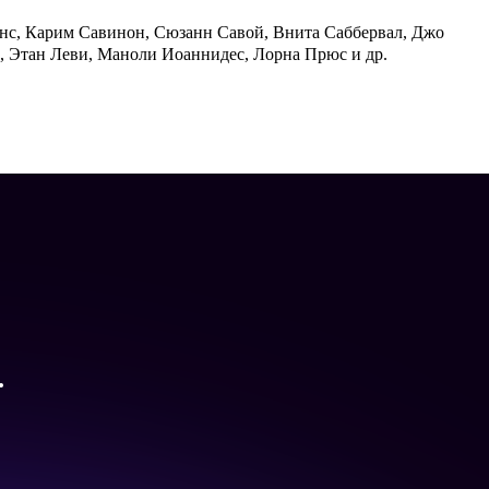
нс, Карим Савинон, Сюзанн Савой, Внита Саббервал, Джо
 Этан Леви, Маноли Иоаннидес, Лорна Прюс и др.