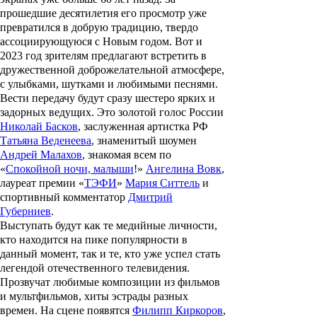
прошедшие десятилетия его просмотр уже
превратился в добрую традицию, твердо
ассоциирующуюся с Новым годом. Вот и
2023 год зрителям предлагают встретить в
дружественной доброжелательной атмосфере,
с улыбками, шутками и любимыми песнями.
Вести передачу будут сразу шестеро ярких и
задорных ведущих. Это золотой голос России
Николай Басков
, заслуженная артистка РФ
Татьяна Веденеева
, знаменитый шоумен
Андрей Малахов
, знакомая всем по
«
Спокойной ночи, малыши
!»
Ангелина Вовк
,
лауреат премии «
ТЭФИ
»
Мария Ситтель
и
спортивный комментатор
Дмитрий
Губерниев
.
Выступать будут как те медийные личности,
кто находится на пике популярности в
данный момент, так и те, кто уже успел стать
легендой отечественного телевидения.
Прозвучат любимые композиции из фильмов
и мультфильмов, хиты эстрады разных
времен. На сцене появятся
Филипп Киркоров
,