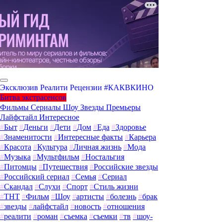
Эксклюзив
Реалити
Рецензии
#КАКВКИНО
Битва экстрасенсов
Фильмы
Сериалы
Шоу
Звезды
Премьеры
Лайфстайл
Интересное
#
Быт
#
Деньги
#
Дети
#
Дом
#
Еда
#
Здоровье
#
Знаменитости
#
Интересные факты
#
Карьера
#
Красота
#
Культура
#
Личная жизнь
#
Мода
#
Музыка
#
Мультфильм
#
Ностальгия
#
Питомцы
#
Путешествия
#
Российские звезды
#
Российский сериал
#
Семья
#
Сериал
#
Скандал
#
Слухи
#
Спорт
#
Стиль жизни
#
ТНТ
#
Фильм
#
Шоу
#
артисты
#
болезнь
#
брак
#
звезды
#
лайфстайл
#
новость
#
отношения
#
реалити
#
роман
#
съемка
#
съемки
#
тв
#
шоу-