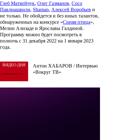
Глеб Матвейчук
,
Олег Газманов
,
Сосо
Павлиашвили
,
Shaman
,
Алексей Воробьев
и
не только. Не обойдется и без юных талантов,
обнаруженных на конкурсе «
Синяя птица
»,
Мелии Ализаде
и
Ярославы Галдиной
.
Программу можно будет посмотреть в
полночь с 31 декабря 2022 на 1 января 2023
года.
ВИДЕО ДНЯ
Антон ХАБАРОВ / Интервью
«Вокруг ТВ»