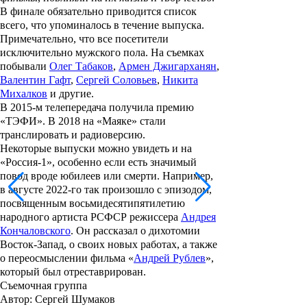
В финале обязательно приводится список
всего, что упоминалось в течение выпуска.
Примечательно, что все посетители
исключительно мужского пола. На съемках
побывали
Олег Табаков
,
Армен Джигарханян
,
Валентин Гафт
,
Сергей Соловьев
,
Никита
Михалков
и другие.
В 2015-м телепередача получила премию
«ТЭФИ». В 2018 на «Маяке» стали
транслировать и радиоверсию.
Некоторые выпуски можно увидеть и на
«Россия-1», особенно если есть значимый
повод вроде юбилеев или смерти. Например,
в августе 2022-го так произошло с эпизодом,
посвященным восьмидесятипятилетию
народного артиста РСФСР режиссера
Андрея
Кончаловского
. Он рассказал о дихотомии
Восток-Запад, о своих новых работах, а также
о переосмыслении фильма «
Андрей Рублев
»,
который был отреставрирован.
Съемочная группа
Автор
: Сергей Шумаков