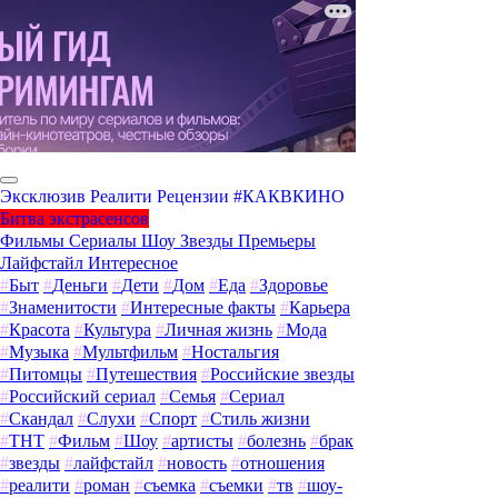
Эксклюзив
Реалити
Рецензии
#КАКВКИНО
Битва экстрасенсов
Фильмы
Сериалы
Шоу
Звезды
Премьеры
Лайфстайл
Интересное
#
Быт
#
Деньги
#
Дети
#
Дом
#
Еда
#
Здоровье
#
Знаменитости
#
Интересные факты
#
Карьера
#
Красота
#
Культура
#
Личная жизнь
#
Мода
#
Музыка
#
Мультфильм
#
Ностальгия
#
Питомцы
#
Путешествия
#
Российские звезды
#
Российский сериал
#
Семья
#
Сериал
#
Скандал
#
Слухи
#
Спорт
#
Стиль жизни
#
ТНТ
#
Фильм
#
Шоу
#
артисты
#
болезнь
#
брак
#
звезды
#
лайфстайл
#
новость
#
отношения
#
реалити
#
роман
#
съемка
#
съемки
#
тв
#
шоу-