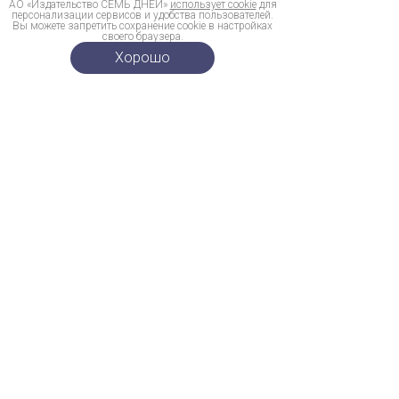
АО «Издательство СЕМЬ ДНЕЙ»
использует cookie
для
персонализации сервисов и удобства пользователей.
Вы можете запретить сохранение cookie в настройках
своего браузера.
Хорошо
Реклама