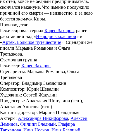
их отец, вовсе не бедный предприниматель,
скончался накануне. Что именно послужило
причиной его смерти — неизвестно, и за дело
берется экс-муж Киры.
Производство
Режиссировал сериал
Карен Захаров
, ранее
работавший над «
Не родись красивой
» и
«
Артек. Большое путешествие
». Сценарий же
писали
Марьяна Романова
и
Ольга
Третьякова
.
Съемочная группа
Режиссер
:
Карен Захаров
Сценаристы
: Марьяна Романова, Ольга
Третьякова
Оператор
: Владимир Звездочкин
Композитор
: Юрий Шевалин
Художник
: Сергей Жакулин
Продюсеры
: Анастасия Шипулина (ген.),
Анастасия Аносова (иcп.)
Кастинг-директор
: Марина Правдзивая
Актеры
:
Александра Никифорова
,
Алексей
Демидов
,
Филипп Бледный
,
Глафира
Тарханова
,
Илья Носков
,
Илья Бледный
,