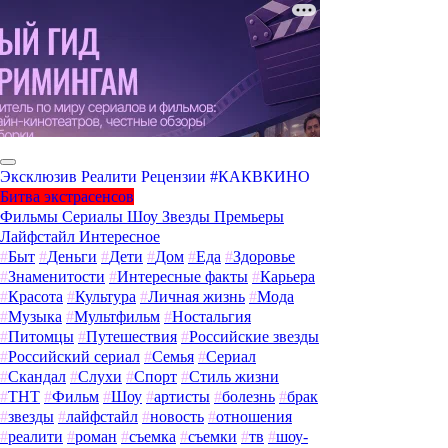
Эксклюзив
Реалити
Рецензии
#КАКВКИНО
Битва экстрасенсов
Фильмы
Сериалы
Шоу
Звезды
Премьеры
Лайфстайл
Интересное
#
Быт
#
Деньги
#
Дети
#
Дом
#
Еда
#
Здоровье
#
Знаменитости
#
Интересные факты
#
Карьера
#
Красота
#
Культура
#
Личная жизнь
#
Мода
#
Музыка
#
Мультфильм
#
Ностальгия
#
Питомцы
#
Путешествия
#
Российские звезды
#
Российский сериал
#
Семья
#
Сериал
#
Скандал
#
Слухи
#
Спорт
#
Стиль жизни
#
ТНТ
#
Фильм
#
Шоу
#
артисты
#
болезнь
#
брак
#
звезды
#
лайфстайл
#
новость
#
отношения
#
реалити
#
роман
#
съемка
#
съемки
#
тв
#
шоу-