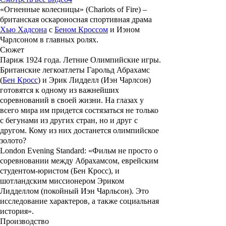
«Огненные колесницы»
(Chariots of Fire) –
британская оскароносная спортивная драма
Хью Хадсона
с
Беном Кроссом
и
Иэном
Чарлсоном
в главных ролях.
Сюжет
Париж 1924 года. Летние Олимпийские игры.
Британские легкоатлеты
Гарольд Абрахамс
(
Бен Кросс
) и
Эрик Лидделл
(
Иэн Чарлсон
)
готовятся к одному из важнейших
соревнований в своей жизни. На глазах у
всего мира им придется состязаться не только
с бегунами из других стран, но и друг с
другом. Кому из них достанется олимпийское
золото?
London Evening Standard: «Фильм не просто о
соревновании между Абрахамсом, еврейским
студентом-юристом (Бен Кросс), и
шотландским миссионером Эриком
Лидделлом (покойный Иэн Чарльсон). Это
исследование характеров, а также социальная
история».
Производство