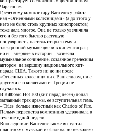
контрастирует со спокойным достоинством
Чарлсона».
Греческому композитору
Вангелису
работа
над «Огненными колесницами» (а до этого у
него не было столь крупных кинопроектов)
тоже дала многое. Она не только увеличила
его и без того быстро растущую
популярность, настежь открыла ему и
электронной музыке двери в кинематограф,
но и – впервые в истории – вознесла
музыкальное сочинение, созданное греческим
автором, на вершину национального хит-
парада США. Такого ни до ни после
«Огненных колесниц» ни с
Вангелисом
, ни с
другими его коллегами из Греции не
случалось.
В Billboard Hot 100 (хит-парад песен) попал
заглавный трек драмы, ее вступительная тема,
– Titles, больше известный как Chariots of Fire.
Пальму первенства композиция удерживала в
течение одной недели.
Впоследствии
Вангелис
также выпустил
пластинку с музыкой из фильма, но несколько