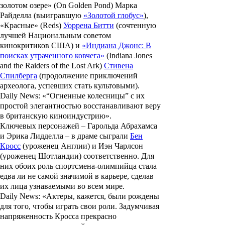
золотом озере»
(On Golden Pond)
Марка
Райделла
(выигравшую
«Золотой глобус»
),
«Красные»
(Reds)
Уоррена Битти
(сочтенную
лучшей Национальным советом
кинокритиков США) и
«Индиана Джонс: В
поисках утраченного ковчега»
(Indiana Jones
and the Raiders of the Lost Ark)
Стивена
Спилберга
(продолжение приключений
археолога, успевших стать культовыми).
Daily News: «“Огненные колесницы” с их
простой элегантностью восстанавливают веру
в британскую киноиндустрию».
Ключевых персонажей –
Гарольда Абрахамса
и
Эрика Лидделла
– в драме сыграли
Бен
Кросс
(уроженец Англии) и
Иэн Чарлсон
(уроженец Шотландии) соответственно. Для
них обоих роль спортсмена-олимпийца стала
едва ли не самой значимой в карьере, сделав
их лица узнаваемыми во всем мире.
Daily News: «Актеры, кажется, были рождены
для того, чтобы играть свои роли. Задумчивая
напряженность Кросса прекрасно