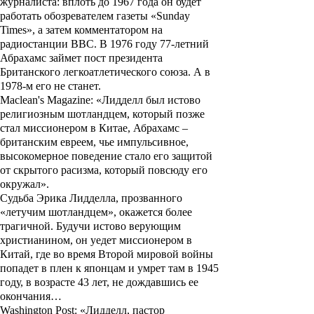
журналиста: вплоть до 1967 года он будет
работать обозревателем газеты «Sunday
Times», а затем комментатором на
радиостанции BBC. В 1976 году 77-летний
Абрахамс займет пост президента
Британского легкоатлетического союза. А в
1978-м его не станет.
Maclean's Magazine: «Лидделл был истово
религиозным шотландцем, который позже
стал миссионером в Китае, Абрахамс –
британским евреем, чье импульсивное,
высокомерное поведение стало его защитой
от скрытого расизма, который повсюду его
окружал».
Судьба
Эрика Лидделла
, прозванного
«летучим шотландцем», окажется более
трагичной. Будучи истово верующим
христианином, он уедет миссионером в
Китай, где во время Второй мировой войны
попадет в плен к японцам и умрет там в 1945
году, в возрасте 43 лет, не дождавшись ее
окончания…
Washington Post: «Лидделл, пастор