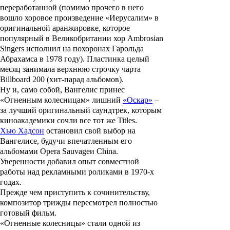
переработанной (помимо прочего в него
вошло хоровое произведение «Иерусалим» в
оригинальной аранжировке, которое
популярный в Великобритании хор
Ambrosian
Singers
исполнил на похоронах
Гарольда
Абрахамса
в 1978 году). Пластинка целый
месяц занимала верхнюю строчку чарта
Billboard 200 (хит-парад альбомов).
Ну и, само собой,
Вангелис
принес
«Огненным колесницам» лишний
«Оскар»
–
за лучший оригинальный саундтрек, которым
киноакадемики сочли все тот же Titles.
Хью Хадсон
остановил свой выбор на
Вангелисе
, будучи впечатленным его
альбомами Opera Sauvage
и
China
.
Уверенности добавил опыт совместной
работы над рекламными роликами в 1970-х
годах.
Прежде чем приступить к сочинительству,
композитор трижды пересмотрел полностью
готовый фильм.
«Огненные колесницы» стали одной из