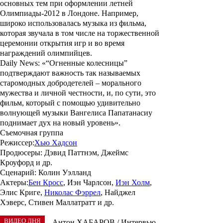
основных тем при оформлении летней
Олимпиады-2012 в Лондоне. Например,
широко использовалась музыка из фильма,
которая звучала в том числе на торжественной
церемонии открытия игр и во время
награждений олимпийцев.
Daily News: «“Огненные колесницы”
подтверждают важность так называемых
старомодных добродетелей – морального
мужества и личной честности, и, по сути, это
фильм, который с помощью удивительно
волнующей музыки Вангелиса Папатанасиу
поднимает дух на новый уровень».
Съемочная группа
Режиссер:
Хью Хадсон
Продюсеры:
Дэвид Паттнэм, Джеймс
Кроуфорд и др.
Сценарий:
Колин Уэлланд
Актеры:
Бен Кросс
, Иэн Чарлсон,
Иэн Холм
,
Элис Криге,
Николас Фэррел
, Найджел
Хэверс, Стивен Маллатратт и др.
ВИДЕО ДНЯ
Антон ХАБАРОВ / Интервью