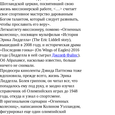
Шотландской церкви, посвятивший свою
жизнь миссионерской работе, <…> считает
свое спортивное мастерство дарованным
Богом талантом, который следует развивать,
чтобы прославить его веру».
Легкоатлету-миссионеру, помимо «Огненных
колесниц», посвящен мультфильм
«История
Эрика Лидделла»
(The Eric Liddell story),
вышедший в 2008 году, и историческая драма
«Последняя гонка»
(On Wings of Eagles) 2016
года (Лидделла в ней сыграл
Джозеф Файнс
).
Об Абрахамсе, насколько известно, больше
ничего не снимали.
Продюсера киноленты
Дэвида Паттнэма
тоже
вдохновила, прежде всего, жизнь
Эрика
Лидделла
. Болея гриппом, он читал все, что
попадалось ему под руку, и заодно изучил
справочник об Олимпийских играх до 1948
года, откуда и узнал о спортсмене.
В оригинальном сценарии «Огненных
колесниц», написанном
Колином Уэлландом
,
фигурировал еще один олимпийский