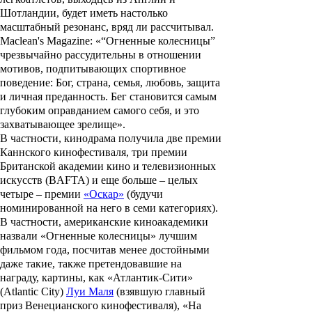
Шотландии, будет иметь настолько
масштабный резонанс, вряд ли рассчитывал.
Maclean's Magazine: «“Огненные колесницы”
чрезвычайно рассудительны в отношении
мотивов, подпитывающих спортивное
поведение: Бог, страна, семья, любовь, защита
и личная преданность. Бег становится самым
глубоким оправданием самого себя, и это
захватывающее зрелище».
В частности, кинодрама получила две премии
Каннского кинофестиваля, три премии
Британской академии кино и телевизионных
искусств (BAFTA) и еще больше – целых
четыре – премии
«Оскар»
(будучи
номинированной на него в семи категориях).
В частности, американские киноакадемики
назвали «Огненные колесницы» лучшим
фильмом года, посчитав менее достойными
даже такие, также претендовавшие на
награду, картины, как
«Атлантик-Сити»
(Atlantic City)
Луи Маля
(взявшую главный
приз Венецианского кинофестиваля),
«На