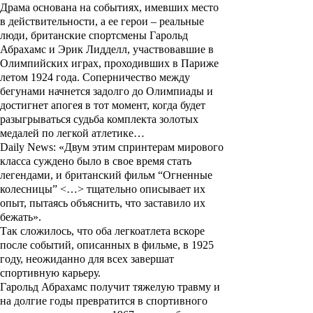
Драма основана на событиях, имевших место
в действительности, а ее герои – реальные
люди, британские спортсмены
Гарольд
Абрахамс
и
Эрик Лидделл
, участвовавшие в
Олимпийских играх, проходивших в Париже
летом 1924 года. Соперничество между
бегунами начнется задолго до Олимпиады и
достигнет апогея в тот момент, когда будет
разыгрываться судьба комплекта золотых
медалей по легкой атлетике…
Daily News: «Двум этим спринтерам мирового
класса суждено было в свое время стать
легендами, и британский фильм “Огненные
колесницы” <…> тщательно описывает их
опыт, пытаясь объяснить, что заставило их
бежать».
Так сложилось, что оба легкоатлета вскоре
после событий, описанных в фильме, в 1925
году, неожиданно для всех завершат
спортивную карьеру.
Гарольд Абрахамс
получит тяжелую травму и
на долгие годы превратится в спортивного