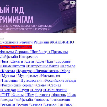
Эксклюзив
Реалити
Рецензии
#КАКВКИНО
Битва экстрасенсов
Фильмы
Сериалы
Шоу
Звезды
Премьеры
Лайфстайл
Интересное
#
Быт
#
Деньги
#
Дети
#
Дом
#
Еда
#
Здоровье
#
Знаменитости
#
Интересные факты
#
Карьера
#
Красота
#
Культура
#
Личная жизнь
#
Мода
#
Музыка
#
Мультфильм
#
Ностальгия
#
Питомцы
#
Путешествия
#
Российские звезды
#
Российский сериал
#
Семья
#
Сериал
#
Скандал
#
Слухи
#
Спорт
#
Стиль жизни
#
ТНТ
#
Фильм
#
Шоу
#
артисты
#
болезнь
#
брак
#
звезды
#
лайфстайл
#
новость
#
отношения
#
реалити
#
роман
#
съемка
#
съемки
#
тв
#
шоу-