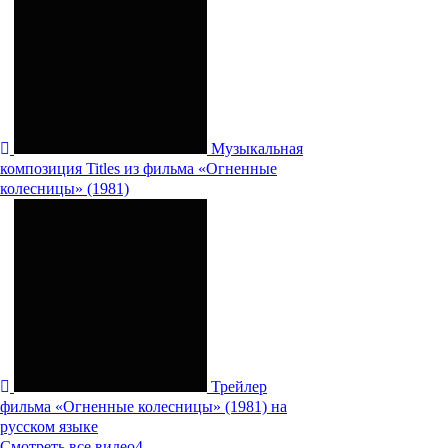
Музыкальная
композиция Titles из фильма «Огненные
колесницы» (1981)
Трейлер
фильма «Огненные колесницы» (1981) на
русском языке
Смотреть все видео
4