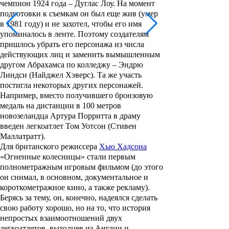
чемпион 1924 года –
Дуглас Лоу
. На момент
подготовки к съемкам он был еще жив (умер
в 1981 году) и не захотел, чтобы его имя
упоминалось в ленте. Поэтому создателям
пришлось убрать его персонажа из числа
действующих лиц и заменить вымышленным
другом Абрахамса по колледжу – Эндрю
Линдси (
Найджел Хэверс
). Та же участь
постигла некоторых других персонажей.
Например, вместо получившего бронзовую
медаль на дистанции в 100 метров
новозеландца
Артура Порритта
в драму
введен легкоатлет Том Уотсон (
Стивен
Маллатратт
).
Для британского режиссера
Хью Хадсона
«Огненные колесницы» стали первым
полнометражным игровым фильмом (до этого
он снимал, в основном, документальное и
короткометражное кино, а также рекламу).
Берясь за тему, он, конечно, надеялся сделать
свою работу хорошо, но на то, что история
непростых взаимоотношений двух
легкоатлетов, выходцев из Англии и