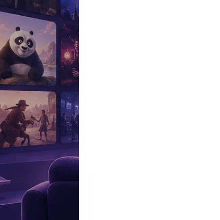
Эксклюзив
Реалити
Рецензии
#КАКВКИНО
Битва экстрасенсов
Фильмы
Сериалы
Шоу
Звезды
Премьеры
Лайфстайл
Интересное
#
Быт
#
Деньги
#
Дети
#
Дом
#
Еда
#
Здоровье
#
Знаменитости
#
Инт
#
Путешествия
#
Российские звезды
#
Российский сериал
#
Семья
#
отношения
#
реалити
#
роман
#
съемка
#
съемки
#
тв
#
шоу-бизнес
Промокоды Островок
Промокоды Отелло
Промокоды Золотое я
Промокоды Снежная Королева
Промокоды Арома Бутик
Промок
Издательство
Рекламодателям
Условия использования
Контакты
Главная
|
Сериалы
|
Мелодрамы
|
Драма
|
Все о браке (2021) (Evlili
Сериал Все о браке (2021)
Evlilik Hakkında Her Şey