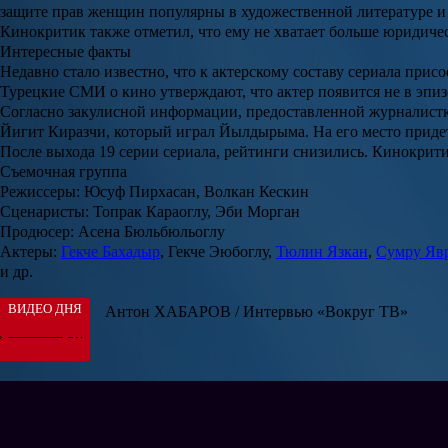
защите прав женщин популярны в художественной литературе и о
Кинокритик также отметил, что ему не хватает больше юридичес
Интересные факты
Недавно стало известно, что к актерскому составу сериала прис
Турецкие СМИ о кино утверждают, что актер появится не в эпиз
Согласно закулисной информации, предоставленной журналист
Йигит Киразчи, который играл Йылдырыма. На его место прид
После выхода 19 серии сериала, рейтинги снизились. Кинокрити
Съемочная группа
Режиссеры:
Юсуф Пирхасан, Волкан Кескин
Сценаристы:
Топрак Караоглу, Эби Морган
Продюсер:
Асена Бюльбюльоглу
Актеры:
Гекче Бахадыр
, Гекче Эюбоглу,
Тюлин Язкан
,
Сумру Яв
и др.
ВИДЕО ДНЯ
Антон ХАБАРОВ / Интервью «Вокруг ТВ»