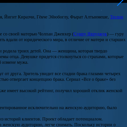
я
,
Йигит Киразчи
,
Гёкче Эйюбоглу
,
Фырат Алтынмеше
,
Тюлин
те со своей матерью
Чолпан Джевхер
(
Сумру Явруджук
) — гуру
ить вдали от юридического мира, в отличие от матери и старших
, и родила троих детей. Она — женщина, которая твердо
лемы отца. Девушке придется столкнуться со страхами, которые
б измене мужа.
от друга. Зритель увидит все стадии брака глазами четырех
стью отвергает концепцию брака. Сериал «Все о браке» без
также имеет высокий рейтинг, получил хороший отклик женской
ориентированное исключительно на женскую аудиторию, было
из историй клиентов. Проект обладает потенциалом.
а женскую аудиторию, легче снимать. Поскольку истории о