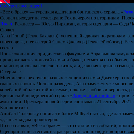
Смотреть все видео
1
«Все о браке»
— турецкая адаптация британского сериала «
Разв
Сериал выходит на телеэкране Fox вечером по вторникам. Прое
Язкан
. Режиссер —
Юсуф Пирхасан
, авторы сценария —
Седа Ч
Сюжет
Азра Гюнай
(Гекче Бахадыр), успешный адвокат по разводам, з
своего дела, и ее сестрой
Санем Джевхер
(Гекче Эйюбоглу). Ее 
сестер.
После окончания юридического факультета Азра вышла замуж з
придерживается понятий семьи и брака, несмотря на события, к
она игнорировала всю свою жизнь, а идеальная картина семьи, ко
О сериале
Мнение четырех очень разных женщин из семьи Джевхер о их об
главных героинь. Чолпан разведена, Азра замужем уже много ле
колебаний обнажит тайны семьи, покажет любовь и верность, ра
Британский юридический сериал «
Развод по-английски
» привле
аудитории. Премьера первой серии состоялась 21 сентября 2021 
Кинокритика
Анибал Гюлероглу
написал в блоге Milliyet статью, где дал за
удачным ходом продюсеров.
По его словам, «Все о браке» — это сэндвич из событий, проис
Сценаристы не стесняются раскрывать всю правду в вопросе «ж