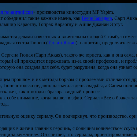
од по-английски
» производства киностудии MF Yapim.
кт объединил такие важные имена, как
Гекче Бахадыр
,
Сарп Акка
алышир Караоглу
,
Топрак Караоглу
и
Айше Джанан Эртуг
.
анимается делами известных и влиятельных людей Стамбула вмес
младшая сестра
Гюнеш
(
Тюлин Язкан
), напротив, предпочитает ж
а
Сергена Гюная
(Сарп Аккая), такого же юриста, как и она сама
оторый ей приходится переживать из-за своей профессии, и проб
торую она создала для себя, будет разрушена, когда она узнает о
щем прошлом и их методы борьбы с проблемами отличаются друг 
т, Гюнеш только недавно назначила день свадьбы, а Санем полно
сскажет, как проходит бракоразводный процесс.
к к себе внимание, когда вышел в эфир. Сериал «Все о браке» 
года.
мечательную оценку сериалу. Он подчеркнул, что производство, 
ходящих в жизни главных героинь, с большим количеством соуса 
енщина-мужчина». Он считает, что сериалы, ориентированные н