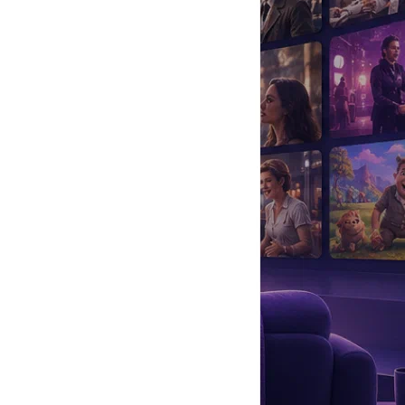
да
#
Музыка
#
Мультфильм
#
Ностальгия
#
Питомцы
#
Шоу
#
артисты
#
болезнь
#
брак
#
звезды
#
лайфстайл
#
новость