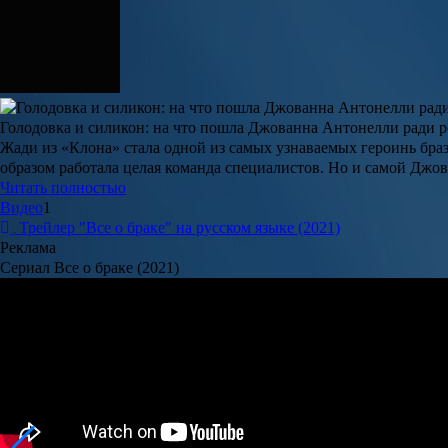
Голодовка и силикон: на что пошла Джованна Антонелли ради 
Жади из «Клона» стала одной из самых узнаваемых героинь бр
образом работала целая команда специалистов. Но и самой Джо
Читать полностью
Видео
1
Трейлер "Все о браке" на русском языке (2021)
Реклама
Сериал Все о браке (2021)