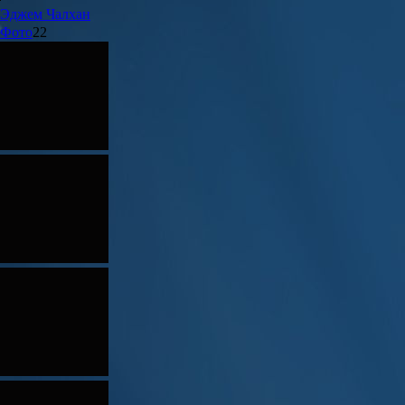
Эджем
Чалхан
Фото
22