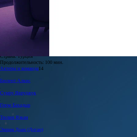
0.0
0
Жанры:
Мелодрамы, Драма
Режиссёр:
Юсуф Пирхасан, Волкан Кескин
Мировая премьера:
21 сентября 2021
Год создания:
2021
Страна:
Турция
Продолжительность:
100 мин.
Актеры и команда
14
Бюлент
Алкис
Сумру
Явруджук
Гекче
Бахадыр
Тюлин
Язкан
Эврим
Доан (Доган)