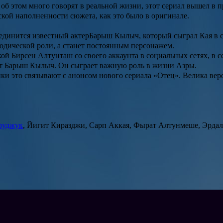
б этом много говорят в реальной жизни, этот сериал вышел в п
кой наполненности сюжета, как это было в оригинале.
оединится известный актер
Барыш Кылыч
, который сыграл Кая в 
одической роли, а станет постоянным персонажем.
кой
Бирсен Алтунташ
со своего аккаунта в социальных сетях, в 
ет Барыш Кылыч. Он сыграет важную роль в жизни Азры.
ки это связывают с анонсом нового сериала «
Отец
». Велика вер
руджук
, Йигит Киразджи, Сарп Аккая, Фырат Алтунмеше, Эрд