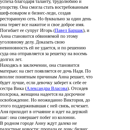
успеха благодаря таланту, трудолюбию и
упорству. Она смогла стать востребованным
шеф-поваром и бизнес-леди, создав
ресторанную сеть. Но буквально за один день
она теряет все нажитое и свое доброе имя.
Погибает ее супруг Игорь (
Павел Баршак
), и
Анна становится обвиняемой по этому
уголовному делу. Доказать свою
невиновность ей не удается, и по решению
суда она отправляется за решетку на восемь
долгих лет.
Находясь в заключении, она становится
матерью: на свет появляется ее дочь Надя. По
вполне понятным причинам Анна решает, что
будет лучше, если девочку заберет к себе ее
сестра Вика (
Александра Власова
). Отсидев
полсрока, женщина надеется на досрочное
освобождение. Но неожиданно Виктория, до
этого поддерживавшая с ней связь, исчезает.
Аня приходит в отчаяние и идет на дерзкий
шаг: она совершает побег из колонии.
В родном городе Анну ждут далеко не
радостные новости: пропала ее дочь; бизнес