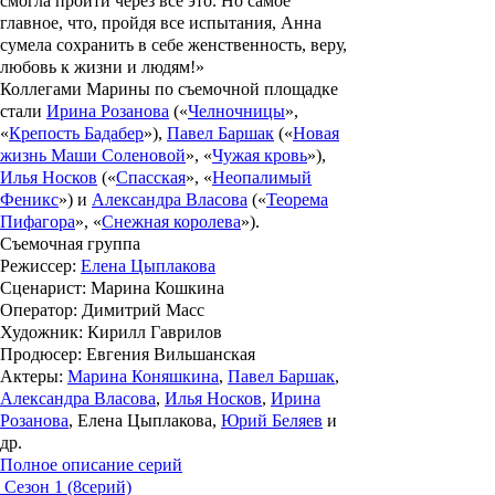
смогла пройти через все это. Но самое
главное, что, пройдя все испытания, Анна
сумела сохранить в себе женственность, веру,
любовь к жизни и людям!»
Коллегами Марины по съемочной площадке
стали
Ирина Розанова
(«
Челночницы
»,
«
Крепость Бадабер
»),
Павел Баршак
(
«
Новая
жизнь
Маши
Соленовой
», «
Чужая кровь
»
),
Илья Носков
(
«
Спасская
», «
Неопалимый
Феникс
»
) и
Александра Власова
(
«
Теорема
Пифагора
»,
«
Снежная
королева
»
).
Съемочная группа
Режиссер
:
Елена Цыплакова
Сценарист
: Марина Кошкина
Оператор
: Димитрий Масс
Художник
: Кирилл Гаврилов
Продюсер
: Евгения Вильшанская
Актеры
:
Марина Коняшкина
,
Павел Баршак
,
Александра Власова
,
Илья Носков
,
Ирина
Розанова
, Елена Цыплакова,
Юрий Беляев
и
др.
Полное описание серий
Сезон 1 (8серий)