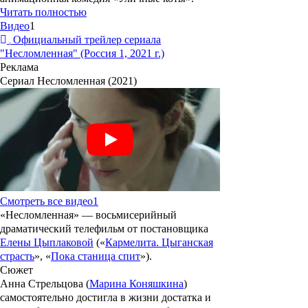
Читать полностью
Видео
1
Официальный трейлер сериала
"Несломленная" (Россия 1, 2021 г.)
Реклама
Сериал Несломленная (2021)
Смотреть все видео
1
«
Несломленная
» —
восьмисерийный
драматический
телефильм
от
постановщика
Елены Цыплаковой
(«
Кармелита.
Цыганская
страсть
»,
«
Пока
станица
спит
»
).
Сюжет
Анна Стрельцова (
Марина Коняшкина
)
самостоятельно достигла в жизни достатка и