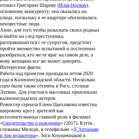
отошел Григорию Шарову (
Илья Носков
),
основному конкуренту; она оказалась на
улице, поскольку в ее квартире обосновались
неизвестные люди.
Анне, для того чтобы разыскать своих родных
и выйти на след преступника,
расправившегося с ее супругом, предстоит
пройти множество испытаний и постепенно
разобраться, кто же ее враг на самом деле, а
кому женщина все же может доверять.
Интересные факты
Работа над проектом проходила летом 2020
года в Калининградской области. Несколько
сцен были также отсняты в Риге, столице
Латвии. Для участия в массовках привлекали
калининградских актеров.
Режиссер сериала Елена Цыплакова известна
широкому кругу зрителей как
исполнительница главной роли в фильмах
«
Свидетельство о рождении
» (2017), Кэтти,
служанка Миледи, в телефильме «
Д`Артаньян
и три мушкетера
»,
Зоси Кнушевицкой в