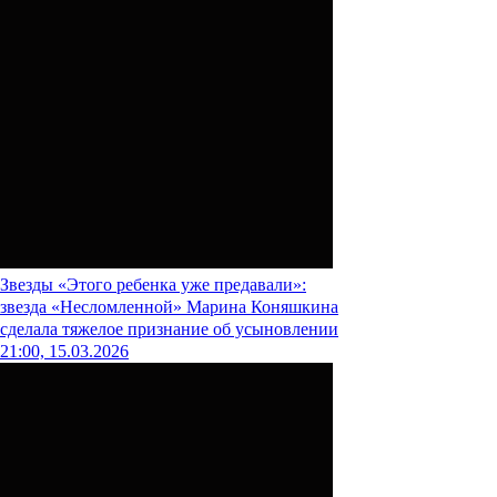
Звезды
«Этого ребенка уже предавали»:
звезда «Несломленной» Марина Коняшкина
сделала тяжелое признание об усыновлении
21:00, 15.03.2026