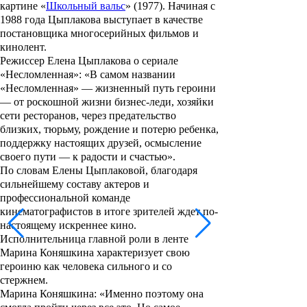
картине
«
Школьный вальс
» (1977). Начиная с
1988 года Цыплакова выступает в качестве
постановщика многосерийных фильмов и
кинолент.
Режиссер Елена Цыплакова о сериале
«Несломленная»: «В самом названии
«Несломленная» — жизненный путь героини
— от роскошной жизни бизнес-леди, хозяйки
сети ресторанов, через предательство
близких, тюрьму, рождение и потерю ребенка,
поддержку настоящих друзей, осмысление
своего пути — к радости и счастью».
По словам Елены Цыплаковой, б
лагодаря
сильнейшему составу актеров и
профессиональной команде
кинематографистов в итоге зрителей ждет по-
настоящему
искреннее кино.
Исполнительница главной роли в ленте
Марина Коняшкина характеризует свою
героиню как человека сильного и со
стержнем.
Марина Коняшкина: «Именно поэтому она