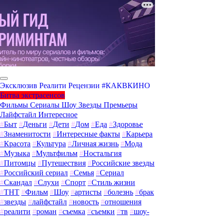
Эксклюзив
Реалити
Рецензии
#КАКВКИНО
Битва экстрасенсов
Фильмы
Сериалы
Шоу
Звезды
Премьеры
Лайфстайл
Интересное
#
Быт
#
Деньги
#
Дети
#
Дом
#
Еда
#
Здоровье
#
Знаменитости
#
Интересные факты
#
Карьера
#
Красота
#
Культура
#
Личная жизнь
#
Мода
#
Музыка
#
Мультфильм
#
Ностальгия
#
Питомцы
#
Путешествия
#
Российские звезды
#
Российский сериал
#
Семья
#
Сериал
#
Скандал
#
Слухи
#
Спорт
#
Стиль жизни
#
ТНТ
#
Фильм
#
Шоу
#
артисты
#
болезнь
#
брак
#
звезды
#
лайфстайл
#
новость
#
отношения
#
реалити
#
роман
#
съемка
#
съемки
#
тв
#
шоу-