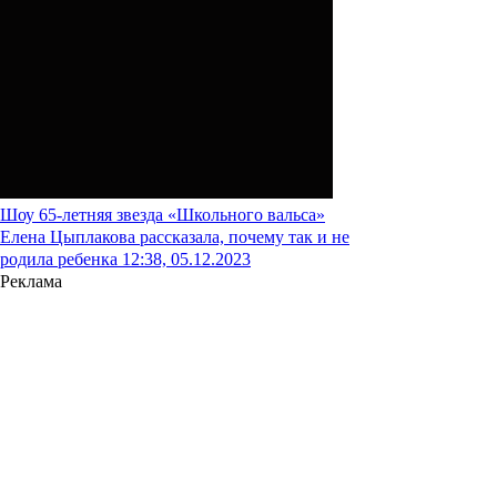
Шоу
65-летняя звезда «Школьного вальса»
Елена Цыплакова рассказала, почему так и не
родила ребенка
12:38, 05.12.2023
Реклама