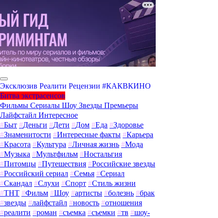
Эксклюзив
Реалити
Рецензии
#КАКВКИНО
Битва экстрасенсов
Фильмы
Сериалы
Шоу
Звезды
Премьеры
Лайфстайл
Интересное
#
Быт
#
Деньги
#
Дети
#
Дом
#
Еда
#
Здоровье
#
Знаменитости
#
Интересные факты
#
Карьера
#
Красота
#
Культура
#
Личная жизнь
#
Мода
#
Музыка
#
Мультфильм
#
Ностальгия
#
Питомцы
#
Путешествия
#
Российские звезды
#
Российский сериал
#
Семья
#
Сериал
#
Скандал
#
Слухи
#
Спорт
#
Стиль жизни
#
ТНТ
#
Фильм
#
Шоу
#
артисты
#
болезнь
#
брак
#
звезды
#
лайфстайл
#
новость
#
отношения
#
реалити
#
роман
#
съемка
#
съемки
#
тв
#
шоу-