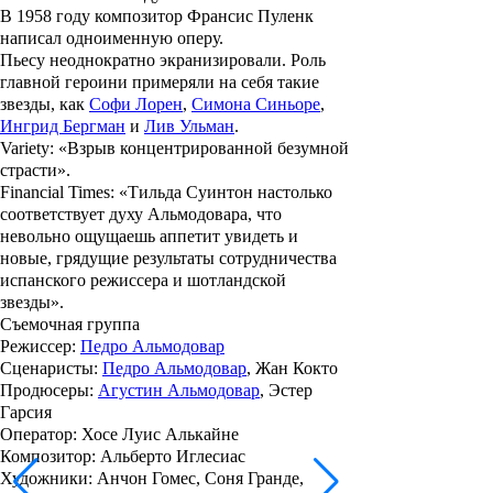
В 1958 году композитор Франсис Пуленк
написал одноименную оперу.
Пьесу неоднократно экранизировали. Роль
главной героини примеряли на себя такие
звезды, как
Софи Лорен
,
Симона Синьоре
,
Ингрид Бергман
и
Лив Ульман
.
Variety: «Взрыв концентрированной безумной
страсти».
Financial Times: «Тильда Суинтон настолько
соответствует духу Альмодовара, что
невольно ощущаешь аппетит увидеть и
новые, грядущие результаты сотрудничества
испанского режиссера и шотландской
звезды».
Съемочная группа
Режиссер
:
Педро Альмодовар
Сценаристы
:
Педро Альмодовар
, Жан Кокто
Продюсеры
:
Агустин Альмодовар
, Эстер
Гарсия
Оператор
: Хосе Луис Алькайне
Композитор
: Альберто Иглесиас
Художники
: Анчон Гомес, Соня Гранде,