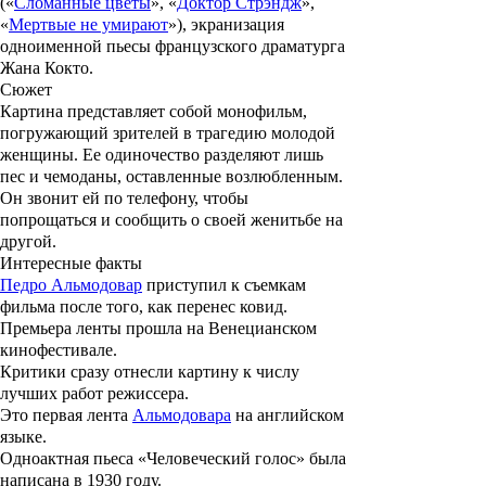
(«
Сломанные цветы
», «
Доктор Стрэндж
»,
«
Мертвые не умирают
»), экранизация
одноименной пьесы французского драматурга
Жана Кокто.
Сюжет
Картина представляет собой монофильм,
погружающий зрителей в трагедию молодой
женщины. Ее одиночество разделяют лишь
пес и чемоданы, оставленные возлюбленным.
Он звонит ей по телефону, чтобы
попрощаться и сообщить о своей женитьбе на
другой.
Интересные факты
Педро Альмодовар
приступил к съемкам
фильма после того, как перенес ковид.
Премьера ленты прошла на Венецианском
кинофестивале.
Критики сразу отнесли картину к числу
лучших работ режиссера.
Это первая лента
Альмодовара
на английском
языке.
Одноактная пьеса «Человеческий голос» была
написана в 1930 году.