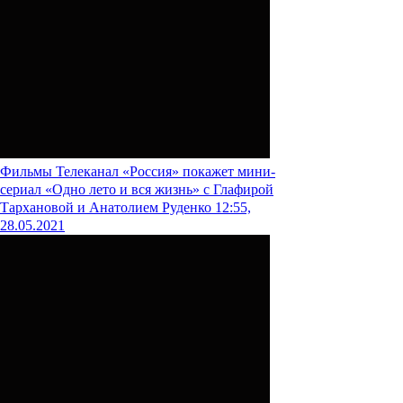
Фильмы
Телеканал «Россия» покажет мини-
сериал «Одно лето и вся жизнь» с Глафирой
Тархановой и Анатолием Руденко
12:55,
28.05.2021