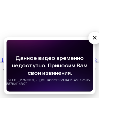
×
1 июля
Какие фильмы смотреть в июле 2026:
российские и зарубежные новинки
АО «Издательство СЕМЬ ДНЕЙ»
использует cookie
для
персонализации сервисов и удобства пользователей.
Вы можете запретить сохранение cookie в настройках
своего браузера.
Хорошо