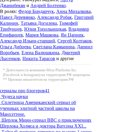
Джанибекян
и
Андрей Болтенко
.
В ролях:
Федор Бондарчук
,
Анна Михалкова
,
Павел Деревянко
,
Александр Робак
,
Григорий
Калинин
,
Татьяна Догилева
,
Тимофей
Трибунцев
,
Юлия Топольницкая
,
Владимир
Епифанцев
,
Мария Машкова
,
Ян Цапник
,
Александр Ильин-старший
,
Сергей Колтаков
,
Ольга Дибцева
,
Светлана Камынина
,
Даниил
Воробьев
,
Елена Валюшкина
,
Дмитрий
Лысенков
,
Никита Тарасов
и другие
* Деятельность компании Meta Platforms Inc.
(Facebook и Instagram) на территории РФ запрещена
** Признан иноагентом на территории РФ
сериалы про блогеров
41
Чудеса науки
Сплетница
Американский сериал об
учениках элитной частной школы на
Манхэттене.
Шерлок
Мини-сериал BBC о приключениях
Шерлока Холмса и доктора Ватсона XXI...
Тайный дневник девушки по вызову 1 сезон