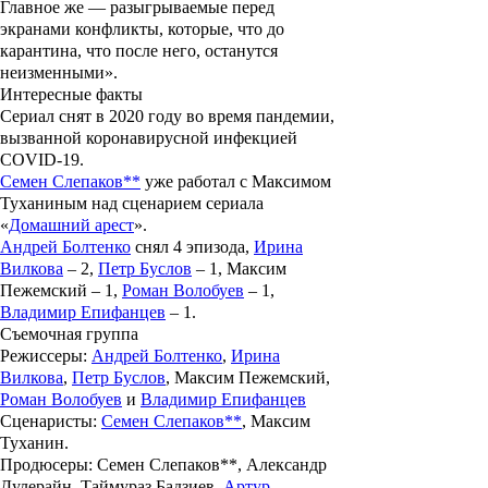
Главное же — разыгрываемые перед
экранами конфликты, которые, что до
карантина, что после него, останутся
неизменными».
Интересные факты
Сериал снят в 2020 году во время пандемии,
вызванной коронавирусной инфекцией
COVID-19.
Семен Слепаков**
уже работал с Максимом
Туханиным над сценарием сериала
«
Домашний арест
».
Андрей Болтенко
снял 4 эпизода,
Ирина
Вилкова
– 2,
Петр Буслов
– 1, Максим
Пежемский – 1,
Роман Волобуев
– 1,
Владимир Епифанцев
– 1.
Съемочная группа
Режиссеры:
Андрей Болтенко
,
Ирина
Вилкова
,
Петр Буслов
, Максим Пежемский,
Роман Волобуев
и
Владимир Епифанцев
Сценаристы:
Семен Слепаков**
, Максим
Туханин.
Продюсеры:
Семен Слепаков**, Александр
Дулерайн, Таймураз Бадзиев,
Артур