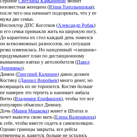
Героине
Светланы Камыниной
звонит
неизвестная женщина (
Юлия Топольницкая
),
после чего она начинает подозревать, что у ее
мужа две семьи.
Инспектор ДПС Коготков (
Александр Робак
)
и его семья привыкли жить на широкую ногу.
До карантина их стол каждый день ломился
он всевозможных разносолов, но ситуация
резко изменилась. Но находчивый «гаишник»
придумывают план по дистанционному
выманиваю взятки у автолюбителя (
Павел
Деревянко
).
Димон (
Григорий Калинин
) давно должен
Костяну (
Даниил Воробьев
) много денег, но
возвращать их не торопится. Костян больше
не намерен это терпеть и нанимает амбала
Витю (
Владимир Епифанцев
), чтобы тот все
популярно объяснил Димону.
Дочь (
Мария Машкова
) живет в Штатах и
хочет вывезти свою мать (
Елена Валюшкина
)
к себе, чтобы вместе сидеть в самоизоляции.
Однако границы закрыты, все рейсы
отменены и, кажется, больше не осталось