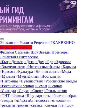
Эксклюзив
Реалити
Рецензии
#КАКВКИНО
Битва экстрасенсов
Фильмы
Сериалы
Шоу
Звезды
Премьеры
Лайфстайл
Интересное
#
Быт
#
Деньги
#
Дети
#
Дом
#
Еда
#
Здоровье
#
Знаменитости
#
Интересные факты
#
Карьера
#
Красота
#
Культура
#
Личная жизнь
#
Мода
#
Музыка
#
Мультфильм
#
Ностальгия
#
Питомцы
#
Путешествия
#
Российские звезды
#
Российский сериал
#
Семья
#
Сериал
#
Скандал
#
Слухи
#
Спорт
#
Стиль жизни
#
ТНТ
#
Фильм
#
Шоу
#
артисты
#
болезнь
#
брак
#
звезды
#
лайфстайл
#
новость
#
отношения
#
реалити
#
роман
#
съемка
#
съемки
#
тв
#
шоу-