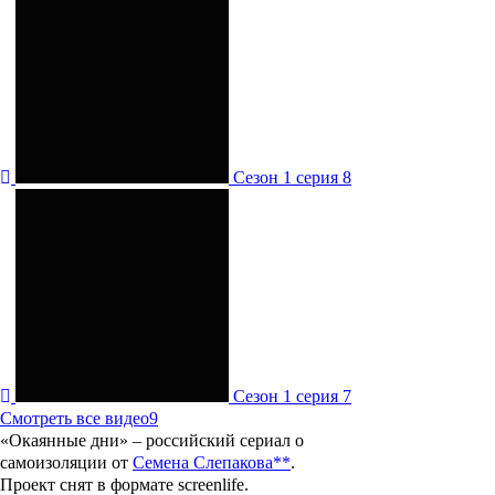
Сезон 1 серия 8
Сезон 1 серия 7
Смотреть все видео
9
«Окаянные дни»
– российский сериал о
самоизоляции от
Семена Слепакова**
.
Проект снят в формате screenlife.