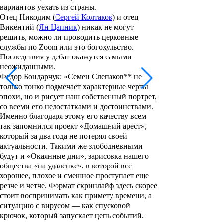
вариантов уехать из страны.
Отец Никодим (
Сергей Колтаков
) и отец
Викентий (
Ян Цапник
) никак не могут
решить, можно ли проводить церковные
службы по Zoom или это богохульство.
Последствия у дебат окажутся самыми
неожиданными.
Федор Бондарчук: «Семен Слепаков** не
только тонко подмечает характерные черты
эпохи, но и рисует наш собственный портрет,
со всеми его недостатками и достоинствами.
Именно благодаря этому его качеству всем
так запомнился проект «Домашний арест»,
который за два года не потерял своей
актуальности. Такими же злободневными
будут и «Окаянные дни», зарисовка нашего
общества «на удаленке», в которой все
хорошее, плохое и смешное проступает еще
резче и четче. Формат скринлайф здесь скорее
стоит воспринимать как примету времени, а
ситуацию с вирусом — как спусковой
крючок, который запускает цепь событий.