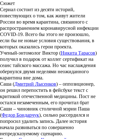
Сюжет
Сериал состоит из десяти историй,
повествующих о том, как живут жители
России во время карантина, связанного с
распространением коронавирусной инфекции
COVID-19. Всего бы этого не произошло,
если бы не новые условия существования, в
которых оказались герои проекта.
Ученый-энтомолог Виктор (
Никита Тарасов
)
получил в подарок от коллег сертификат на
сеанс тайского массажа. Но час наслаждения
обернулся двумя неделями неожиданного
карантина вне дома.
Саша (
Дмитрий Лысенков
) – оппозиционер,
он решил перепостить в фейсбуке текст с
критикой отечественной медицины. Пост не
остался незамеченным, его прочитал брат
Саши – чиновник столичной мэрии Паша
(
Федор Бондарчук
), сильно рассердился и
попросил удалить запись. Далее история
начала развиваться по совершенно
непредсказуемому сценарию.