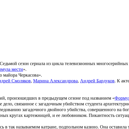
 Седьмой сезон сериала из цикла телевизионных многосерийны
мула мести
».
о майора Черкасова
».
дрей Смоляков
,
Марина Александрова
,
Андрей Бардуков
. К ак
ытий, произошедших в предыдущем сезоне под названием «
Формул
е дело, связанное с загадочным убийством студента архитектурн
сследованию загадочного двойного убийства, совершенного на б
ичных кругах картежницей, и ее любовником. Пикантность ситу
сь в так называемом катране, подпольном казино. Она оставила