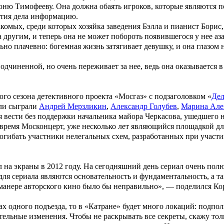
ню Тимофееву. Она должна обаять игроков, которые являются п
ытия дела информацию.
комых, среди которых хозяйка заведения Бэлла и пианист Борис
за другим, и теперь она не может побороть появившегося у нее а
ьно плачевно: богемная жизнь затягивает девушку, и она глазом 
одчиненной, но очень переживает за нее, ведь она оказывается в
ого сезона
детективного проекта «
Мосгаз
» с подзаголовком «
Дел
оли сыграли
Андрей Мерзликин
,
Александр Голубев
,
Марина Але
вести без поддержки начальника майора Черкасова, ушедшего н
 время Москонцерт, уже несколько лет являющийся площадкой дл
огибать участники нелегальных схем, разработанных при участи
на экраны в 2012 году. На сегодняшний день сериал очень полю
ля сериала являются основательность и фундаментальность, а т
 манере авторского кино было бы неправильно»,
—
поделился Кор
 одного подъезда, то в «Катране» будет много локаций: подпол
ельные изменения. Чтобы не раскрывать все секреты, скажу тольк