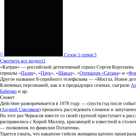
Сезон 1 серия 5
Смотреть все видео
11
«
Катран
» — российский детективный сериал
Сергея Коротаева
.
сериалы «
Палач
», «
Паук
», «
Шакал
», «
Операция «Сатана
» и «
Фор
Другое название 8-серийного телефильма — «
Мосгаз. Новое дел
Ключевых персонажей, как и в предыдущих сезонах, сыграли
Ан
Бабенко
и др.
Сюжет
Действие разворачивается в 1978 году — спустя год после соб
(
Андрей Смоляков
) пришлось расследовать сложное и запутанно
На этот раз Черкасов вместе со своей группой приступает к ра
расправились с Кирой Миллер, красавицей и известной в стол
— полковник по фамилии Потапенко.
Удается узнать, что накануне гибели женщина крупно проиграла