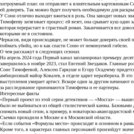
хитроумный план: он отправляет к влиятельным картежникам Со
ей доверять. Так можно будет получить необходимую для раскр
У Сони отлично выходит вжиться в роль. Она заводит новых зна
Тимофееву затягивает процесс: ей везет, она срывает куш один 
которая перерастает в страстный роман. Заканчивается все довол
которыми не в состоянии.
Черкасов, видя происходящее, не может больше доверять своей п
поймать убийц, но и как спасти Соню от неминуемой гибели.
О чем расскажут в следующих сезонах
На апрель 2024 года Первый канал запланировал премьеру
десят
завершились в ноябре 2023, стал
Евгений Звездаков
. Главные р
Соне Тимофеевой, Алексею Гаркуше и Егору Осадчему придется 
амбициозный майор Ковалев, в отделе царит неразбериха. В это
выступления умирает артист. Вскоре один за другим начинают п
за расследование принимаются Тимофеева и ее партнеры.
Интересные факты
«Первый проект из этой серии детективов
—
«Мосгаз» — вышел 
было не выбиваться из общей стилистической канвы. Базовыми д
снимать новый сезон, к примеру, в новаторско-авангардистской
Съемки проходили в Москве и в Московской области.
«Если события «Формулы мести» происходят в основном в рамках
Кроме того, в характерах главных персонажей произойдут значит