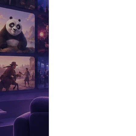
Эксклюзив
Реалити
Рецензии
#КАКВКИНО
Битва экстрасенсов
Фильмы
Сериалы
Шоу
Звезды
Премьеры
Лайфстайл
Интересное
#
Быт
#
Деньги
#
Дети
#
Дом
#
Еда
#
Здоровье
#
Знаменитости
#
Инт
#
Путешествия
#
Российские звезды
#
Российский сериал
#
Семья
#
отношения
#
реалити
#
роман
#
съемка
#
съемки
#
тв
#
шоу-бизнес
Промокоды Островок
Промокоды Отелло
Промокоды Золотое я
Промокоды Снежная Королева
Промокоды Арома Бутик
Промок
Издательство
Рекламодателям
Условия использования
Контакты
Главная
|
Сериалы
|
Мелодрамы
|
Детективы
|
Катран (Мосгаз. Ново
Сериал Катран (Мосгаз. Новое дело майора Черкасова)