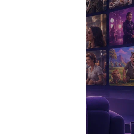
да
#
Музыка
#
Мультфильм
#
Ностальгия
#
Питомцы
#
Шоу
#
артисты
#
болезнь
#
брак
#
звезды
#
лайфстайл
#
новость