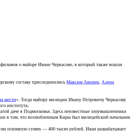
х фильмов о майоре
Иване Черкасове
, в который также вошли
терскому составу присоединились
Максим Аверин
,
Алена
а мести
». Тогда майору милиции
Ивану Петровичу Черкасову
ого института.
огатой даче в Подмосковье. Здесь неизвестные злоумышленники
ации в том, что возлюбленным Киры был милицейский начальник
 там огромную сумму — 400 тысяч рублей. Иван разрабатывает