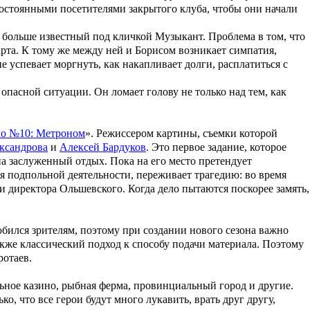
остоянными посетителями закрытого клуба, чтобы они начали
, больше известный под кличкой Музыкант. Проблема в том, что
зарта. К тому же между ней и Борисом возникает симпатия,
не успевает моргнуть, как накапливает долги, расплатиться с
 опасной ситуации. Он ломает голову не только над тем, как
о №10: Метроном
». Режиссером картины, съемки которой
ксандрова
и
Алексей Бардуков
. Это первое задание, которое
а заслуженный отдых. Пока на его место претендует
я подпольной деятельности, переживает трагедию: во время
и директора Ольшевского. Когда дело пытаются поскорее замять,
бился зрителям, поэтому при создании нового сезона важно
акже классический подход к способу подачи материала. Поэтому
отаев.
ьное казино, рыбная ферма, провинциальный город и другие.
о, что все герои будут много лукавить, врать друг другу,