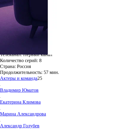
7.1
48
Возрастной рейтинг
: 16+
Жанры:
Мелодрамы, Детективы
Дата выхода в РФ:
12 октября 2020
Режиссёр:
Сергей Коротаев
Год создания:
2020
Телеканал:
Первый канал
Количество серий:
8
Страна:
Россия
Продолжительность:
57 мин.
Актеры и команда
25
Владимир
Юматов
Екатерина
Климова
Марина
Александрова
Александр
Голубев