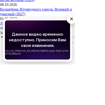
08.10.2026
Волшебник Изумрудного города. Великий и
ужасный (2027)
×
01.01.2027
Дюна: Часть третья (2026)
18.12.2026
За кадром
Реклама
АО «Издательство СЕМЬ ДНЕЙ»
использует cookie
для
персонализации сервисов и удобства пользователей.
Популярные сериалы
Вы можете запретить сохранение cookie в настройках
своего браузера.
Олдскул 2 сезон (2026)
Холод (2026)
Хорошо
Дом Дракона 3 сезон
Медведь 5 сезон (2026)
История его служанки (2026)
После Фишера. Инквизитор 3 сезон (2026)
Популярные шоу
Новый Ревизорро 2 сезон (2026)
Выживалити. Наследники 2 сезон (2026)
Большой куш 2 сезон. Бангкок (2026)
Мастер игры 2 сезон (2026)
Суперниндзя. Дети 3 сезон (2026)