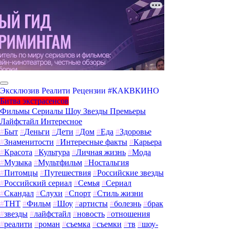
Эксклюзив
Реалити
Рецензии
#КАКВКИНО
Битва экстрасенсов
Фильмы
Сериалы
Шоу
Звезды
Премьеры
Лайфстайл
Интересное
#
Быт
#
Деньги
#
Дети
#
Дом
#
Еда
#
Здоровье
#
Знаменитости
#
Интересные факты
#
Карьера
#
Красота
#
Культура
#
Личная жизнь
#
Мода
#
Музыка
#
Мультфильм
#
Ностальгия
#
Питомцы
#
Путешествия
#
Российские звезды
#
Российский сериал
#
Семья
#
Сериал
#
Скандал
#
Слухи
#
Спорт
#
Стиль жизни
#
ТНТ
#
Фильм
#
Шоу
#
артисты
#
болезнь
#
брак
#
звезды
#
лайфстайл
#
новость
#
отношения
#
реалити
#
роман
#
съемка
#
съемки
#
тв
#
шоу-