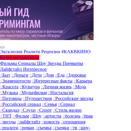
Эксклюзив
Реалити
Рецензии
#КАКВКИНО
Битва экстрасенсов
Фильмы
Сериалы
Шоу
Звезды
Премьеры
Лайфстайл
Интересное
#
Быт
#
Деньги
#
Дети
#
Дом
#
Еда
#
Здоровье
#
Знаменитости
#
Интересные факты
#
Карьера
#
Красота
#
Культура
#
Личная жизнь
#
Мода
#
Музыка
#
Мультфильм
#
Ностальгия
#
Питомцы
#
Путешествия
#
Российские звезды
#
Российский сериал
#
Семья
#
Сериал
#
Скандал
#
Слухи
#
Спорт
#
Стиль жизни
#
ТНТ
#
Фильм
#
Шоу
#
артисты
#
болезнь
#
брак
#
звезды
#
лайфстайл
#
новость
#
отношения
#
реалити
#
роман
#
съемка
#
съемки
#
тв
#
шоу-