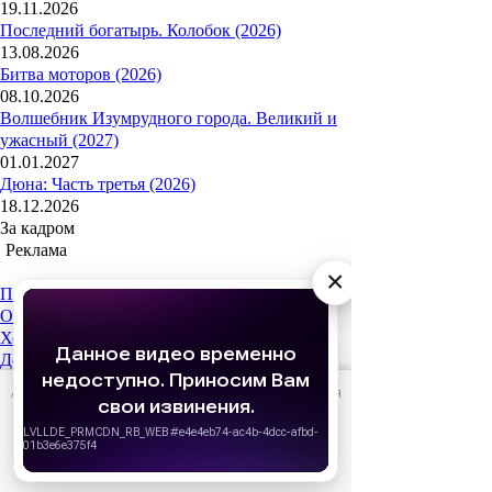
19.11.2026
Последний богатырь. Колобок (2026)
13.08.2026
Битва моторов (2026)
08.10.2026
Волшебник Изумрудного города. Великий и
ужасный (2027)
01.01.2027
Дюна: Часть третья (2026)
18.12.2026
За кадром
Реклама
×
Популярные сериалы
Олдскул 2 сезон (2026)
Холод (2026)
Дом Дракона 3 сезон
Медведь 5 сезон (2026)
АО «Издательство СЕМЬ ДНЕЙ»
использует cookie
для
История его служанки (2026)
персонализации сервисов и удобства пользователей.
Вы можете запретить сохранение cookie в настройках
После Фишера. Инквизитор 3 сезон (2026)
своего браузера.
Популярные шоу
Хорошо
Новый Ревизорро 2 сезон (2026)
Выживалити. Наследники 2 сезон (2026)