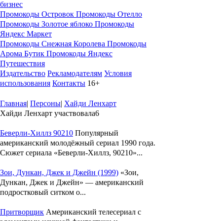
бизнес
Промокоды Островок
Промокоды Отелло
Промокоды Золотое яблоко
Промокоды
Яндекс Маркет
Промокоды Снежная Королева
Промокоды
Арома Бутик
Промокоды Яндекс
Путешествия
Издательство
Рекламодателям
Условия
использования
Контакты
16+
Главная
|
Персоны
|
Хайди Ленхарт
Хайди Ленхарт участвовала
6
Беверли-Хиллз 90210
Популярный
американский молодёжный сериал 1990 года.
Сюжет сериала «Беверли-Хиллз, 90210»...
Зои, Дункан, Джек и Джейн (1999)
«Зои,
Дункан, Джек и Джейн» — американский
подростковый ситком о...
Притворщик
Американский телесериал с