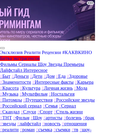
Эксклюзив
Реалити
Рецензии
#КАКВКИНО
Битва экстрасенсов
Фильмы
Сериалы
Шоу
Звезды
Премьеры
Лайфстайл
Интересное
#
Быт
#
Деньги
#
Дети
#
Дом
#
Еда
#
Здоровье
#
Знаменитости
#
Интересные факты
#
Карьера
#
Красота
#
Культура
#
Личная жизнь
#
Мода
#
Музыка
#
Мультфильм
#
Ностальгия
#
Питомцы
#
Путешествия
#
Российские звезды
#
Российский сериал
#
Семья
#
Сериал
#
Скандал
#
Слухи
#
Спорт
#
Стиль жизни
#
ТНТ
#
Фильм
#
Шоу
#
артисты
#
болезнь
#
брак
#
звезды
#
лайфстайл
#
новость
#
отношения
#
реалити
#
роман
#
съемка
#
съемки
#
тв
#
шоу-