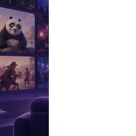
Эксклюзив
Реалити
Рецензии
#КАКВКИНО
Битва экстрасенсов
Фильмы
Сериалы
Шоу
Звезды
Премьеры
Лайфстайл
Интересное
#
Быт
#
Деньги
#
Дети
#
Дом
#
Еда
#
Здоровье
#
Знаменитости
#
Инт
#
Путешествия
#
Российские звезды
#
Российский сериал
#
Семья
#
отношения
#
реалити
#
роман
#
съемка
#
съемки
#
тв
#
шоу-бизнес
Промокоды Островок
Промокоды Отелло
Промокоды Золотое я
Промокоды Снежная Королева
Промокоды Арома Бутик
Промок
Издательство
Рекламодателям
Условия использования
Контакты
Главная
|
Персоны
|
Дени Лаван
Дени Лаван участвовал
13
Следующая страница
1
2
Моя маленькая принцесса
Французский художественный фильм, с
Святые моторы (Holy motors)
Первый фильм культового французск
Поддубный
Биографическая драма с Михаилом Пореченковым в г