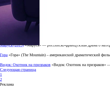
3 дня с Роми Шнайдер
Немецко-австрийский драматический фил
Париж. Город Zомби
Французский драматический фильм ужасов
Один король – одна Франция
Французско-бельгийская историчес
Серебряные коньки
Приключенческий фильм об истории отноше
Маруся (2013)
«Маруся» — российско-французская драма о матер
Гора
«Гора» (The Mountain) – американский драматический филь
Видок: Охотник на призраков
«Видок: Охотник на призраков» 
Следующая страница
1
2
Реклама