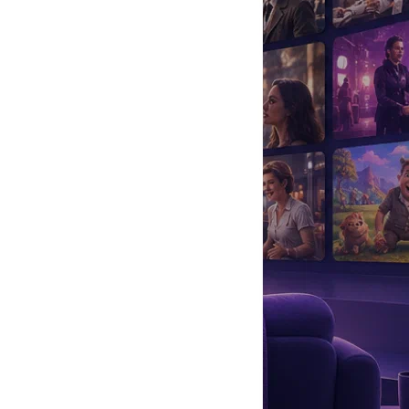
да
#
Музыка
#
Мультфильм
#
Ностальгия
#
Питомцы
#
Шоу
#
артисты
#
болезнь
#
брак
#
звезды
#
лайфстайл
#
новость