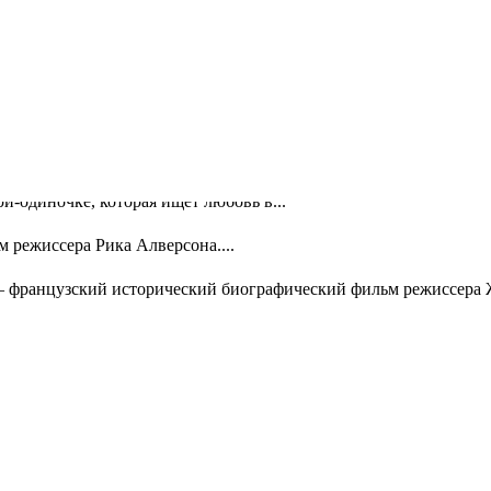
ьм режиссера Эмили Атеф, основанный на последних годах...
 режиссера Доминика Роше, основанный на одноименном...
кая драма режиссера Пьера Шоллера с Гаспаром Ульелем в...
ний бедного фонарщика и юной аристократки...
и-одиночке, которая ищет любовь в...
м режиссера Рика Алверсона....
— французский исторический биографический фильм режиссера 