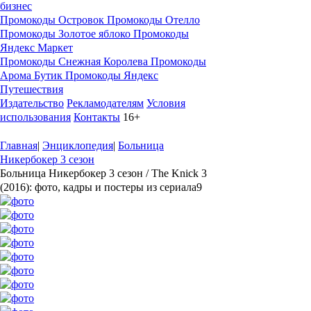
бизнес
Промокоды Островок
Промокоды Отелло
Промокоды Золотое яблоко
Промокоды
Яндекс Маркет
Промокоды Снежная Королева
Промокоды
Арома Бутик
Промокоды Яндекс
Путешествия
Издательство
Рекламодателям
Условия
использования
Контакты
16+
Главная
|
Энциклопедия
|
Больница
Никербокер 3 сезон
Больница Никербокер 3 сезон / The Knick 3
(2016): фото, кадры и постеры из сериала
9