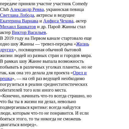
передаче приняли участие участник Comedy
Club
Александр Ревва
, украинская певица
Светлана Лобода
, актрисы и ведущие
Екатерина Варнава
и
Анфиса Чехова
, актер
Михаил Башкатов
и др. Парой Жанны стал
актер
Виктор Васильев
.
В 2019 году на Первом канале стартовало еще
одно шоу Жанны — тревел-передача «
Жизнь
других
», посвященная обычной бытовой
жизни людей из разных стран и городов мира.
В рамках шоу Жанне выпала возможность
побывать в различных уголках планеты, но не
так, как она это делала для проекта «
Орел и
решка
», — на сей раз ведущей необходимо
погрузиться в реалии среднестатистических
обитателей того или иного места.
«Конечно, начинать что-то всегда страшно, но
что бы ты в жизни ни делал, невольно
подвергаешься критике: всегда найдутся
люди, которым что-то не понравится. И если
бояться этого, то ты никогда не сможешь
двигаться вперед».