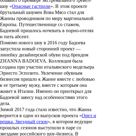
объявил о премьере экстремального тревел-
шоу «
Опасные гастроли
». В этом проекте
брутальный шоумен Вова Мясо стал для
Жанны проводником по миру маргинальной
Европы. Путешественнице со стажем,
Бадоевой пришлось ночевать в порно-отелях
и пить абсент.
Помимо нового шоу в 2016 году Бадоева
запустила новый сторонний проект —
линейку дизайнерской обуви под брендом
ZHANNA BADOEVA. Коллекция была
создана при участии итальянского модельера
Эрнесто Эспозито. Увлечение обувным
бизнесом пришло к Жанне вместе с любовью
к ее третьему мужу, вместе с которым она
живет в Италии. Именно он приоткрыл для
Бадоевой завесу над особенностями этого
дела.
Зимой 2017 года стало известно, что Жанна
вернется в один из выпусков проекта «
Орел и
решка. Звездный сезон
», в котором ведущие
прошлых сезонов выступили в паре со
звездами российского шоу-бизнеса. В