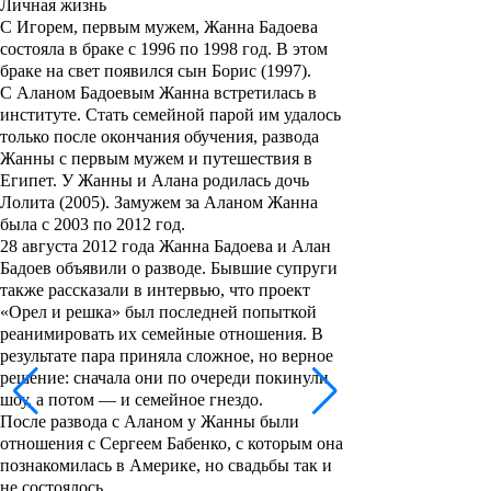
Личная жизнь
С Игорем, первым мужем, Жанна Бадоева
состояла в браке с 1996 по 1998 год. В этом
браке на свет появился сын Борис (1997).
С Аланом Бадоевым Жанна встретилась в
институте. Стать семейной парой им удалось
только после окончания обучения, развода
Жанны с первым мужем и путешествия в
Египет. У Жанны и Алана родилась дочь
Лолита (2005). Замужем за Аланом Жанна
была с 2003 по 2012 год.
28 августа 2012 года Жанна Бадоева и Алан
Бадоев объявили о разводе. Бывшие супруги
также рассказали в интервью, что проект
«Орел и решка» был последней попыткой
реанимировать их семейные отношения. В
результате пара приняла сложное, но верное
решение: сначала они по очереди покинули
шоу, а потом — и семейное гнездо.
После развода с Аланом у Жанны были
отношения с Сергеем Бабенко, с которым она
познакомилась в Америке, но свадьбы так и
не состоялось.