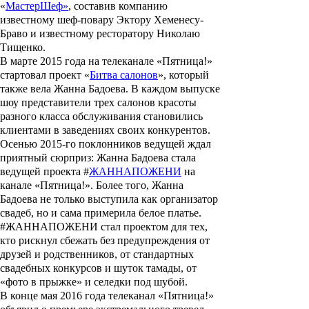
«
МастерШеф»
, составив компанию
известному шеф-повару Эктору Хеменесу-
Браво и известному ресторатору Николаю
Тищенко.
В марте 2015 года на телеканале «Пятница!»
стартовал проект «
Битва салонов
», который
также вела Жанна Бадоева. В каждом выпуске
шоу представители трех салонов красоты
разного класса обслуживания становились
клиентами в заведениях своих конкурентов.
Осенью 2015-го поклонников ведущей ждал
приятный сюрприз: Жанна Бадоева стала
ведущей проекта #
ЖАННАПОЖЕНИ
на
канале «Пятница!». Более того, Жанна
Бадоева не только выступила как организатор
свадеб, но и сама примерила белое платье.
#ЖАННАПОЖЕНИ стал проектом для тех,
кто рискнул сбежать без предупреждения от
друзей и родственников, от стандартных
свадебных конкурсов и шуток тамады, от
«фото в прыжке» и селедки под шубой.
В конце мая 2016 года телеканал «Пятница!»