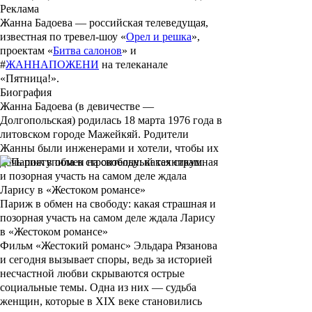
Реклама
Жанна Бадоева —
российская телеведущая,
известная по тревел-шоу «
Орел и решка
»,
проектам «
Битва салонов
» и
#
ЖАННАПОЖЕНИ
на телеканале
«Пятница!».
Биография
Жанна Бадоева
(в девичестве —
Долгопольская) родилась 18 марта 1976 года в
литовском городе Мажейкяй. Родители
Жанны были инженерами и хотели, чтобы их
дочь поступила в строительный техникум.
Париж в обмен на свободу: какая страшная и
позорная участь на самом деле ждала Ларису
в «Жестоком романсе»
Фильм «Жестокий романс» Эльдара Рязанова
и сегодня вызывает споры, ведь за историей
несчастной любви скрываются острые
социальные темы. Одна из них — судьба
женщин, которые в XIX веке становились