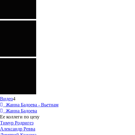
Видео
4
Жанна Бадоева - Вьетнам
Жанна Бадоева
Ее коллеги по цеху
Тимур Родригез
Александр Ревва
Дмитрий Кожома