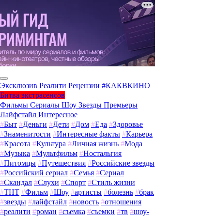
Эксклюзив
Реалити
Рецензии
#КАКВКИНО
Битва экстрасенсов
Фильмы
Сериалы
Шоу
Звезды
Премьеры
Лайфстайл
Интересное
#
Быт
#
Деньги
#
Дети
#
Дом
#
Еда
#
Здоровье
#
Знаменитости
#
Интересные факты
#
Карьера
#
Красота
#
Культура
#
Личная жизнь
#
Мода
#
Музыка
#
Мультфильм
#
Ностальгия
#
Питомцы
#
Путешествия
#
Российские звезды
#
Российский сериал
#
Семья
#
Сериал
#
Скандал
#
Слухи
#
Спорт
#
Стиль жизни
#
ТНТ
#
Фильм
#
Шоу
#
артисты
#
болезнь
#
брак
#
звезды
#
лайфстайл
#
новость
#
отношения
#
реалити
#
роман
#
съемка
#
съемки
#
тв
#
шоу-