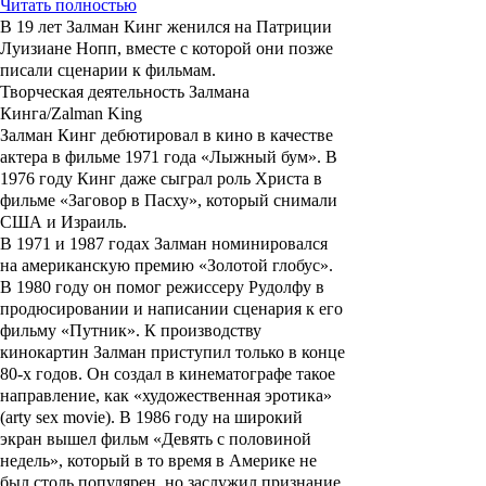
Читать полностью
В 19 лет
Залман Кинг
женился на
Патриции
Луизиане Нопп
, вместе с которой они позже
писали сценарии к фильмам.
Творческая деятельность Залмана
Кинга/Zalman King
Залман Кинг
дебютировал в кино в качестве
актера в фильме 1971 года
«Лыжный бум»
. В
1976 году Кинг даже сыграл роль Христа в
фильме
«Заговор в Пасху»
, который снимали
США и Израиль.
В 1971 и 1987 годах Залман номинировался
на американскую премию «Золотой глобус».
В 1980 году он помог режиссеру Рудолфу в
продюсировании и написании сценария к его
фильму
«Путник»
. К производству
кинокартин Залман приступил только в конце
80-х годов. Он создал в кинематографе такое
направление, как «художественная эротика»
(arty sex movie). В 1986 году на широкий
экран вышел фильм
«Девять с половиной
недель»
, который в то время в Америке не
был столь популярен, но заслужил признание