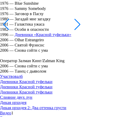
1976 — Blue Sunshine
1976 — Sammy Somebody
1976 — Заговор в Пасху
1980 — Загадай мне загадку
1981 — Галактика ужаса
1982 — Особи в опасности
1996 —
Дневники «Красной туфельки»
2006 — Olhar Estrangeiro
2006 — Святой Фрэнсис
2006 — Снова сойти с ума
Оператор Залман Кинг/Zalman King
2006 — Снова сойти с ума
2006 — Танец с дьяволом
Участвовал
6
Дневники Красной туфельки
Дневники Красной туфельки
Дневники Красной туфельки
Слияние двух лун
Дикая орхидея
Дикая орхидея 2: Два оттенка грусти
Видео
1