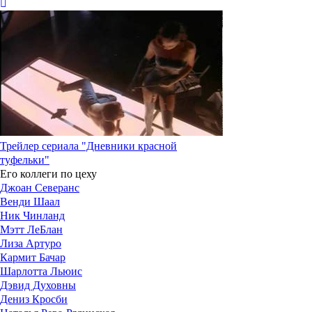
Трейлер сериала "Дневники красной
туфельки"
Его коллеги по цеху
Джоан Северанс
Венди Шаал
Ник Чинланд
Мэтт ЛеБлан
Лиза Артуро
Кармит Бачар
Шарлотта Льюис
Дэвид Духовны
Дениз Кросби