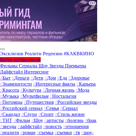
Эксклюзив
Реалити
Рецензии
#КАКВКИНО
Битва экстрасенсов
Фильмы
Сериалы
Шоу
Звезды
Премьеры
Лайфстайл
Интересное
#
Быт
#
Деньги
#
Дети
#
Дом
#
Еда
#
Здоровье
#
Знаменитости
#
Интересные факты
#
Карьера
#
Красота
#
Культура
#
Личная жизнь
#
Мода
#
Музыка
#
Мультфильм
#
Ностальгия
#
Питомцы
#
Путешествия
#
Российские звезды
#
Российский сериал
#
Семья
#
Сериал
#
Скандал
#
Слухи
#
Спорт
#
Стиль жизни
#
ТНТ
#
Фильм
#
Шоу
#
артисты
#
болезнь
#
брак
#
звезды
#
лайфстайл
#
новость
#
отношения
#
реалити
#
роман
#
съемка
#
съемки
#
тв
#
шоу-