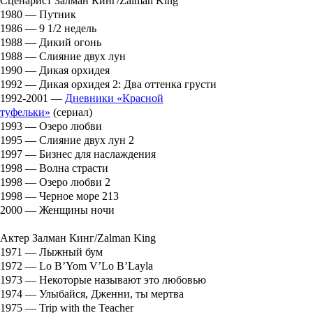
Сценарист Залман Кинг/Zalman King
1980 — Путник
1986 — 9 1/2 недель
1988 — Дикий огонь
1988 — Слияние двух лун
1990 — Дикая орхидея
1992 — Дикая орхидея 2: Два оттенка грусти
1992-2001 —
Дневники «Красной
туфельки»
(сериал)
1993 — Озеро любви
1995 — Слияние двух лун 2
1997 — Бизнес для наслаждения
1998 — Волна страсти
1998 — Озеро любви 2
1998 — Черное море 213
2000 — Женщины ночи
Актер Залман Кинг/Zalman King
1971 — Лыжный бум
1972 — Lo B’Yom V’Lo B’Layla
1973 — Некоторые называют это любовью
1974 — Улыбайся, Дженни, ты мертва
1975 — Trip with the Teacher