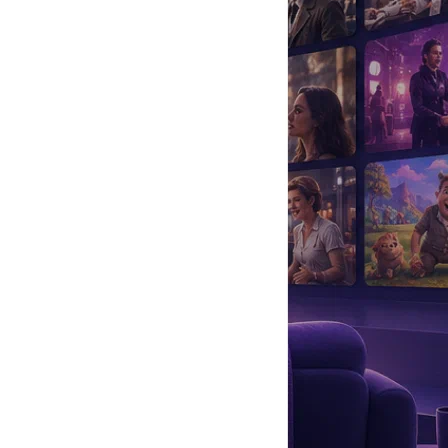
да
#
Музыка
#
Мультфильм
#
Ностальгия
#
Питомцы
#
Шоу
#
артисты
#
болезнь
#
брак
#
звезды
#
лайфстайл
#
новость