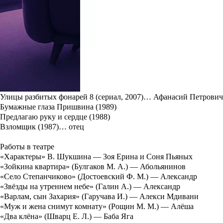
В 1969 году перешел в театр Челябинского ТЮЗа.
С 1970 по 2014 год актер Челябинского театра драмы имени На
Природное чувство юмора и актерское мастерство позволили акт
Юрием Цапником сыграно на сцене более сотни ролей.
В кино дебютировал в драме Валерия Огородникова «
Взломщик
Юрий Цапник Народный артист РФ с 1997 года.
Фильмография Юрия Цапника
Актер
Улицы разбитых фонарей 8 (сериал, 2007)… Афанасий Петрович
Бумажные глаза Пришвина (1989)
Предлагаю руку и сердце (1988)
Взломщик (1987)… отец
Работы в театре
«Характеры» В. Шукшина — Зоя Ерина и Соня Пьяных
«Зойкина квартира» (Булгаков М. А.) — Абольянинов
«Село Степанчиково» (Достоевский Ф. М.) — Александр
«Звёзды на утреннем небе» (Галин А.) — Александр
«Варлам, сын Захария» (Гаручава И.) — Алекси Мдивани
«Муж и жена снимут комнату» (Рощин М. М.) — Алёша
«Два клёна» (Шварц Е. Л.) — Баба Яга