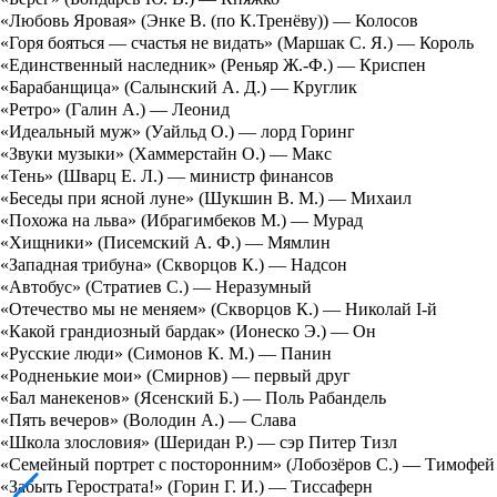
«Любовь Яровая» (Энке В. (по К.Тренёву)) — Колосов
«Горя бояться — счастья не видать» (Маршак С. Я.) — Король
«Единственный наследник» (Реньяр Ж.-Ф.) — Криспен
«Барабанщица» (Салынский А. Д.) — Круглик
«Ретро» (Галин А.) — Леонид
«Идеальный муж» (Уайльд О.) — лорд Горинг
«Звуки музыки» (Хаммерстайн О.) — Макс
«Тень» (Шварц Е. Л.) — министр финансов
«Беседы при ясной луне» (Шукшин В. М.) — Михаил
«Похожа на льва» (Ибрагимбеков М.) — Мурад
«Хищники» (Писемский А. Ф.) — Мямлин
«Западная трибуна» (Скворцов К.) — Надсон
«Автобус» (Стратиев С.) — Неразумный
«Отечество мы не меняем» (Скворцов К.) — Николай I-й
«Какой грандиозный бардак» (Ионеско Э.) — Он
«Русские люди» (Симонов К. М.) — Панин
«Родненькие мои» (Смирнов) — первый друг
«Бал манекенов» (Ясенский Б.) — Поль Рабандель
«Пять вечеров» (Володин А.) — Слава
«Школа злословия» (Шеридан Р.) — сэр Питер Тизл
«Семейный портрет с посторонним» (Лобозёров С.) — Тимофей
«Забыть Герострата!» (Горин Г. И.) — Тиссаферн