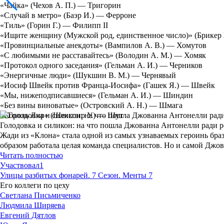
«Чайка» (Чехов А. П.) — Тригорин
«Случай в метро» (Баэр И.) — Ферроне
«Тиль» (Горин Г.) — Филипп II
«Ищите женщину (Мужской род, единственное число)» (Брикер 
«Провинциальные анекдоты» (Вампилов А. В.) — Хомутов
«С любимыми не расставайтесь» (Володин А. М.) — Хомяк
«Протокол одного заседания» (Гельман А. И.) — Черников
«Энергичные люди» (Шукшин В. М.) — Чернявый
«Иосиф Швейк против Франца-Иосифа» (Гашек Я.) — Швейк
«Мы, нижеподписавшиеся» (Гельман А. И.) — Шиндин
«Без вины виноватые» (Островский А. Н.) — Шмага
«Король Лир» (Шекспир У.) — Шут
Голодовка и силикон: на что пошла Джованна Антонелли ради 
Жади из «Клона» стала одной из самых узнаваемых героинь бр
образом работала целая команда специалистов. Но и самой Джо
Читать полностью
Участвовал
1
Улицы разбитых фонарей. 7 Сезон. Менты 7
Его коллеги по цеху
Светлана Письмиченко
Людмила Ширяева
Евгений Дятлов