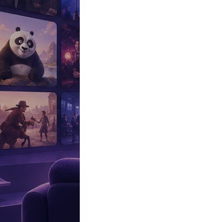
Эксклюзив
Реалити
Рецензии
#КАКВКИНО
Битва экстрасенсов
Фильмы
Сериалы
Шоу
Звезды
Премьеры
Лайфстайл
Интересное
#
Быт
#
Деньги
#
Дети
#
Дом
#
Еда
#
Здоровье
#
Знаменитости
#
Инт
#
Путешествия
#
Российские звезды
#
Российский сериал
#
Семья
#
отношения
#
реалити
#
роман
#
съемка
#
съемки
#
тв
#
шоу-бизнес
Промокоды Островок
Промокоды Отелло
Промокоды Золотое я
Промокоды Снежная Королева
Промокоды Арома Бутик
Промок
Издательство
Рекламодателям
Условия использования
Контакты
Персоны
Юрий Цапник
Актер
Дата и место рождения:
21 ноября 1945 (80 лет), Даурия, СССР (
Биография
Участвовал
Фото
Видеo
Реклама
Юрий Цапник
— советский и российский театральный актер, р
Учась в вечерней школе, работал на заводе, где начал играть в з
В 1966 году окончил Иркутское театральное училище, педагог В
С 1966 по 1969 год играл в Иркутском драматическом театре и