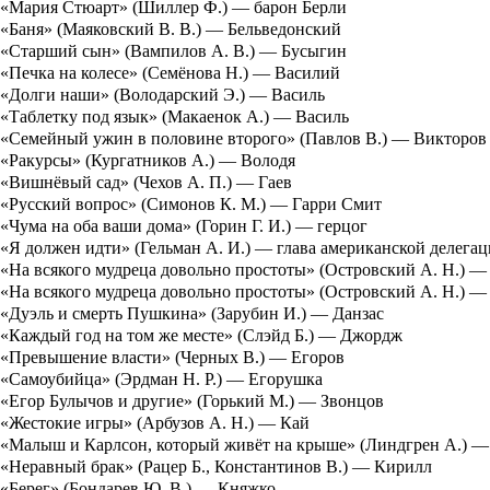
«Мария Стюарт» (Шиллер Ф.) — барон Берли
«Баня» (Маяковский В. В.) — Бельведонский
«Старший сын» (Вампилов А. В.) — Бусыгин
«Печка на колесе» (Семёнова Н.) — Василий
«Долги наши» (Володарский Э.) — Василь
«Таблетку под язык» (Макаенок А.) — Василь
«Семейный ужин в половине второго» (Павлов В.) — Викторов
«Ракурсы» (Кургатников А.) — Володя
«Вишнёвый сад» (Чехов А. П.) — Гаев
«Русский вопрос» (Симонов К. М.) — Гарри Смит
«Чума на оба ваши дома» (Горин Г. И.) — герцог
«Я должен идти» (Гельман А. И.) — глава американской делега
«На всякого мудреца довольно простоты» (Островский А. Н.) —
«На всякого мудреца довольно простоты» (Островский А. Н.) —
«Дуэль и смерть Пушкина» (Зарубин И.) — Данзас
«Каждый год на том же месте» (Слэйд Б.) — Джордж
«Превышение власти» (Черных В.) — Егоров
«Самоубийца» (Эрдман Н. Р.) — Егорушка
«Егор Булычов и другие» (Горький М.) — Звонцов
«Жестокие игры» (Арбузов А. Н.) — Кай
«Малыш и Карлсон, который живёт на крыше» (Линдгрен А.) —
«Неравный брак» (Рацер Б., Константинов В.) — Кирилл
«Берег» (Бондарев Ю. В.) — Княжко