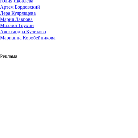
Юлия Яковлева
Артем Бордовский
Лера Кудрявцева
Мария Лаврова
Михаил Трухин
Александра Куликова
Марианна Коробейникова
Реклама