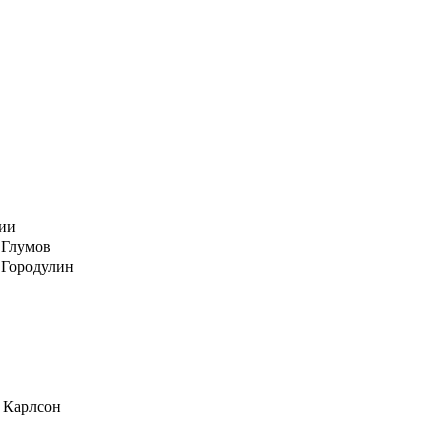
ции
 Глумов
 Городулин
 Карлсон