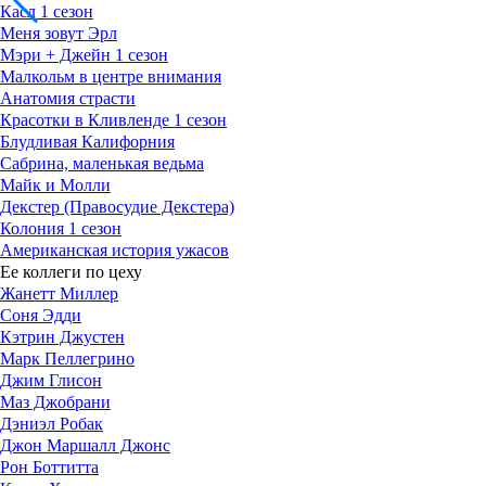
Касл 1 сезон
Меня зовут Эрл
Мэри + Джейн 1 сезон
Малкольм в центре внимания
Анатомия страсти
Красотки в Кливленде 1 сезон
Блудливая Калифорния
Сабрина, маленькая ведьма
Майк и Молли
Декстер (Правосудие Декстера)
Колония 1 сезон
Американская история ужасов
Ее коллеги по цеху
Жанетт Миллер
Соня Эдди
Кэтрин Джустен
Марк Пеллегрино
Джим Глисон
Маз Джобрани
Дэниэл Робак
Джон Маршалл Джонс
Рон Боттитта