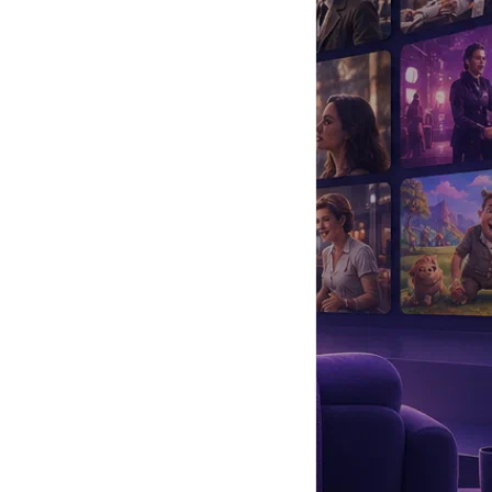
да
#
Музыка
#
Мультфильм
#
Ностальгия
#
Питомцы
#
Шоу
#
артисты
#
болезнь
#
брак
#
звезды
#
лайфстайл
#
новость
ань»
и приключенческом фильме
«Возвращение Суперфлая»
.
тупления
», «
Малкольм в центре внимания
»
.