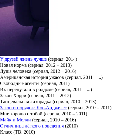
Участница второго сезона психологического реалити «Мастер иг
лишь малую часть происходящего, и привела в пример случай, к
Читать полностью
В 2016 году Сноуболл сыграла одну из главных ролей в ситкоме
Йоланда Сноуболл Фильмография
Мэри + Джейн
(сериал, 2016)
Колония
(сериал, 2016 – ...)
Трудности ассимиляции
(сериал, 2015 – ...)
Легенды (сериал, 2014 – 2015)
У друзей жизнь лучше
(сериал, 2014)
Новая норма (сериал, 2012 – 2013)
Душа человека (сериал, 2012 – 2016)
Американская история ужасов (сериал, 2011 – ...)
Свободные агенты (сериал, 2011)
Их перепутали в роддоме (сериал, 2011 – ...)
Закон Хэрри (сериал, 2011 – 2012)
Танцевальная лихорадка (сериал, 2010 – 2013)
Закон и порядок: Лос-Анджелес
(сериал, 2010 – 2011)
Мне хорошо с тобой (сериал, 2010 – 2011)
Майк и Молли
(сериал, 2010 – 2016)
Отличница лёгкого поведения
(2010)
Класс (ТВ, 2010)