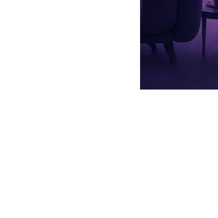
ной жизни проекта. Экстрасенс призналась, что зрители видят
их марихуану в Лос-Анджелесе.