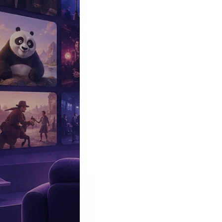
Эксклюзив
Реалити
Рецензии
#КАКВКИНО
Битва экстрасенсов
Фильмы
Сериалы
Шоу
Звезды
Премьеры
Лайфстайл
Интересное
#
Быт
#
Деньги
#
Дети
#
Дом
#
Еда
#
Здоровье
#
Знаменитости
#
Инт
#
Путешествия
#
Российские звезды
#
Российский сериал
#
Семья
#
отношения
#
реалити
#
роман
#
съемка
#
съемки
#
тв
#
шоу-бизнес
Промокоды Островок
Промокоды Отелло
Промокоды Золотое я
Промокоды Снежная Королева
Промокоды Арома Бутик
Промок
Издательство
Рекламодателям
Условия использования
Контакты
Персоны
Йоланда Сноуболл
Yolanda Snowball
Актриса
Биография
Участвовал
Фото
Видеo
Реклама
Американская актриса кино и телевидения.
Йоланда Сноуболл (Yolanda Snowball)
начала сниматься в кино и
Наиболее заметной для зрителей стала ее работа в сериалах
«
Ми
«Внутри все выглядит иначе»: экстрасенс Наталья Бантеева зая