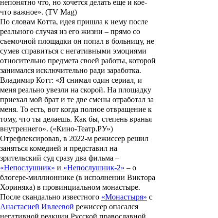
непонятно что, но хочется делать еще и кое-
что важное». (TV Mag)
По словам Котта, идея пришла к нему после
реального случая из его жизни – прямо со
съемочной площадки он попал в больницу, не
сумев справиться с негативными эмоциями
относительно предмета своей работы, которой
занимался исключительно ради заработка.
Владимир Котт: «Я снимал один сериал, и
меня реально увезли на скорой. На площадку
приехал мой брат и те две смены отработал за
меня. То есть, вот когда полное отвращение к
тому, что ты делаешь. Как бы, степень вранья
внутреннего». («Кино-Театр.РУ»)
Отрефлексировав, в 2022-м режиссер решил
заняться комедией и представил на
зрительский суд сразу два фильма –
«Непослушник»
и
«Непослушник-2»
– о
блогере-миллионнике (в исполнении Виктора
Хориняка) в провинциальном монастыре.
После скандально известного
«Монастыря»
с
Анастасией Ивлеевой
режиссер опасался
негативной реакции Русской православной