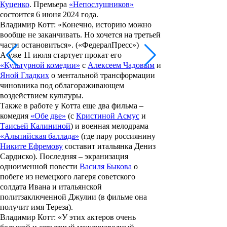
Куценко
. Премьера
«Непослушников»
состоится 6 июня 2024 года.
Владимир Котт: «Конечно, историю можно
вообще не заканчивать. Но хочется на третьей
части остановиться». («ФедералПресс»)
А уже 11 июля стартует прокат его
«Культурной комедии»
с
Алексеем Чадовым
и
Яной Гладких
о ментальной трансформации
чиновника под облагораживающем
воздействием культуры.
Также в работе у Котта еще два фильма –
комедия
«Обе две»
(с
Кристиной Асмус
и
Таисьей Калининой
) и военная мелодрама
«Альпийская баллада»
(где пару россиянину
Никите Ефремову
составит итальянка
Дениз
Сардиско
). Последняя – экранизация
одноименной повести
Василя Быкова
о
побеге из немецкого лагеря советского
солдата Ивана и итальянской
политзаключенной Джулии (в фильме она
получит имя Тереза).
Владимир Котт: «У этих актеров очень