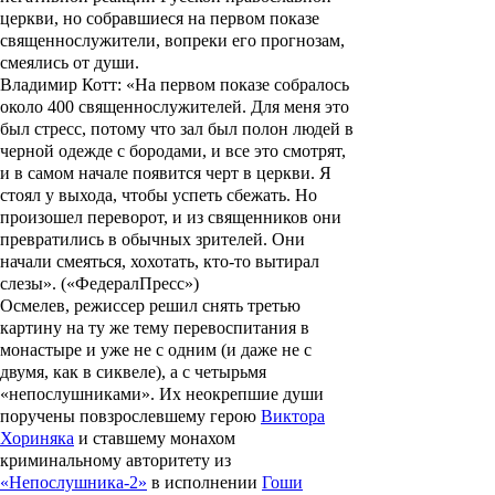
церкви, но собравшиеся на первом показе
священнослужители, вопреки его прогнозам,
смеялись от души.
Владимир Котт: «На первом показе собралось
около 400 священнослужителей. Для меня это
был стресс, потому что зал был полон людей в
черной одежде с бородами, и все это смотрят,
и в самом начале появится черт в церкви. Я
стоял у выхода, чтобы успеть сбежать. Но
произошел переворот, и из священников они
превратились в обычных зрителей. Они
начали смеяться, хохотать, кто-то вытирал
слезы». («ФедералПресс»)
Осмелев, режиссер решил снять третью
картину на ту же тему перевоспитания в
монастыре и уже не с одним (и даже не с
двумя, как в сиквеле), а с четырьмя
«непослушниками». Их неокрепшие души
поручены повзрослевшему герою
Виктора
Хориняка
и ставшему монахом
криминальному авторитету из
«Непослушника-2»
в исполнении
Гоши