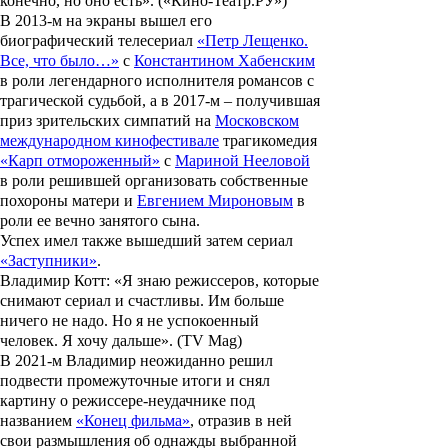
конечно, но оно есть». («Кино-Театр.РУ»)
В 2013-м на экраны вышел его
биографический телесериал
«Петр Лещенко.
Все, что было…»
с
Константином Хабенским
в роли легендарного исполнителя романсов с
трагической судьбой, а в 2017-м – получившая
приз зрительских симпатий на
Московском
международном кинофестивале
трагикомедия
«Карп отмороженный»
с
Мариной Нееловой
в роли решившей организовать собственные
похороны матери и
Евгением Мироновым
в
роли ее вечно занятого сына.
Успех имел также вышедший затем сериал
«Заступники»
.
Владимир Котт: «Я знаю режиссеров, которые
снимают сериал и счастливы. Им больше
ничего не надо. Но я не успокоенный
человек. Я хочу дальше». (TV Mag)
В 2021-м Владимир неожиданно решил
подвести промежуточные итоги и снял
картину о режиссере-неудачнике под
названием
«Конец фильма»
, отразив в ней
свои размышления об однажды выбранной