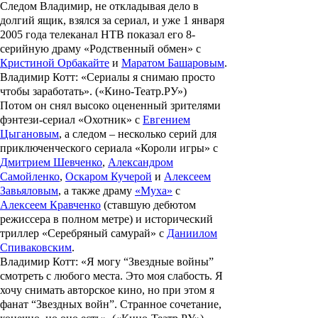
Следом Владимир, не откладывая дело в
долгий ящик, взялся за сериал, и уже 1 января
2005 года телеканал НТВ показал его 8-
серийную драму
«Родственный обмен»
с
Кристиной Орбакайте
и
Маратом Башаровым
.
Владимир Котт: «Сериалы я снимаю просто
чтобы заработать». («Кино-Театр.РУ»)
Потом он снял высоко оцененный зрителями
фэнтези-сериал
«Охотник»
с
Евгением
Цыгановым
, а следом – несколько серий для
приключенческого сериала
«Короли игры»
с
Дмитрием Шевченко
,
Александром
Самойленко
,
Оскаром Кучерой
и
Алексеем
Завьяловым
, а также драму
«Муха»
с
Алексеем Кравченко
(ставшую дебютом
режиссера в полном метре) и исторический
триллер
«Серебряный самурай»
с
Даниилом
Спиваковским
.
Владимир Котт: «Я могу “Звездные войны”
смотреть с любого места. Это моя слабость. Я
хочу снимать авторское кино, но при этом я
фанат “Звездных войн”. Странное сочетание,