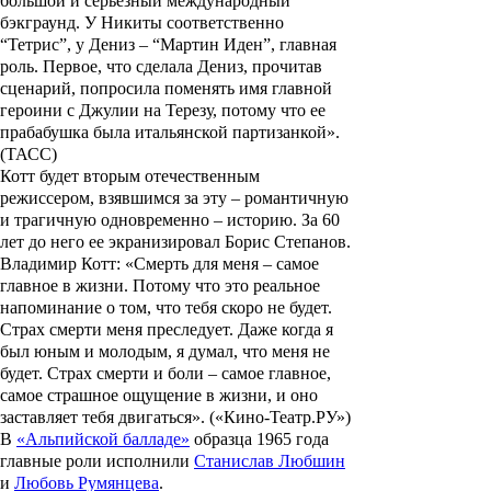
большой и серьезный международный
бэкграунд. У Никиты соответственно
“Тетрис”, у Дениз – “Мартин Иден”, главная
роль. Первое, что сделала Дениз, прочитав
сценарий, попросила поменять имя главной
героини с Джулии на Терезу, потому что ее
прабабушка была итальянской партизанкой».
(ТАСС)
Котт будет вторым отечественным
режиссером, взявшимся за эту – романтичную
и трагичную одновременно – историю. За 60
лет до него ее экранизировал
Борис Степанов
.
Владимир Котт: «Смерть для меня – самое
главное в жизни. Потому что это реальное
напоминание о том, что тебя скоро не будет.
Страх смерти меня преследует. Даже когда я
был юным и молодым, я думал, что меня не
будет. Страх смерти и боли – самое главное,
самое страшное ощущение в жизни, и оно
заставляет тебя двигаться». («Кино-Театр.РУ»)
В
«Альпийской балладе»
образца 1965 года
главные роли исполнили
Станислав Любшин
и
Любовь Румянцева
.