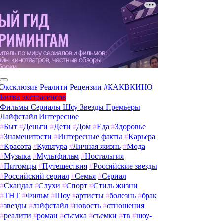
Эксклюзив
Реалити
Рецензии
#КАКВКИНО
Битва экстрасенсов
Фильмы
Сериалы
Шоу
Звезды
Премьеры
Лайфстайл
Интересное
#
Быт
#
Деньги
#
Дети
#
Дом
#
Еда
#
Здоровье
#
Знаменитости
#
Интересные факты
#
Карьера
#
Красота
#
Культура
#
Личная жизнь
#
Мода
#
Музыка
#
Мультфильм
#
Ностальгия
#
Питомцы
#
Путешествия
#
Российские звезды
#
Российский сериал
#
Семья
#
Сериал
#
Скандал
#
Слухи
#
Спорт
#
Стиль жизни
#
ТНТ
#
Фильм
#
Шоу
#
артисты
#
болезнь
#
брак
#
звезды
#
лайфстайл
#
новость
#
отношения
#
реалити
#
роман
#
съемка
#
съемки
#
тв
#
шоу-