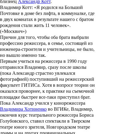
близнец
Александр Котт
.
Владимир Котт: «Я родился на Большой
Почтовке в доме без лифта, в коммуналке, где
в двух комнатах в результате нашего с братом
рождения стали жить 11 человек».
(«Москвич»)
Причин для того, чтобы оба брата выбрали
профессию режиссера, в семье, состоящей из
инженера-строителя и учительницы, не было,
но вышло именно так.
Первым учиться на режиссера в 1990 году
отправился Владимир, сразу после школы
(пока Александр страстно увлекался
фотографией) поступивший на режиссерский
факультет ГИТИСа. Хотя в вопросе теории он
оказался проворнее, к практике на съемочной
площадке быстрее все-таки приступил брат.
Пока Александр учился у кинорежиссера
Владимира Хотиненко
во ВГИКе, Владимир,
окончив курс театрального режиссера
Бориса
Голубовского
, ставил спектакли в Тверском
театре юного зрителя, Новгородском театре
драмы и на других провинциальных