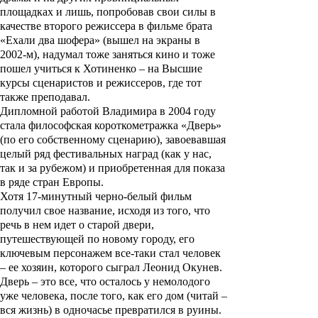
площадках и лишь, попробовав свои силы в
качестве второго режиссера в фильме брата
«Ехали два шофера»
(вышел на экраны в
2002-м), надумал тоже заняться кино и тоже
пошел учиться к Хотиненко – на Высшие
курсы сценаристов и режиссеров, где тот
также преподавал.
Дипломной работой Владимира в 2004 году
стала философская короткометражка
«Дверь»
(по его собственному сценарию), завоевавшая
целый ряд фестивальных наград (как у нас,
так и за рубежом) и приобретенная для показа
в ряде стран Европы.
Хотя 17-минутный черно-белый фильм
получил свое название, исходя из того, что
речь в нем идет о старой двери,
путешествующей по новому городу, его
ключевым персонажем все-таки стал человек
– ее хозяин, которого сыграл
Леонид Окунев
.
Дверь – это все, что осталось у немолодого
уже человека, после того, как его дом (читай –
вся жизнь) в одночасье превратился в руины.