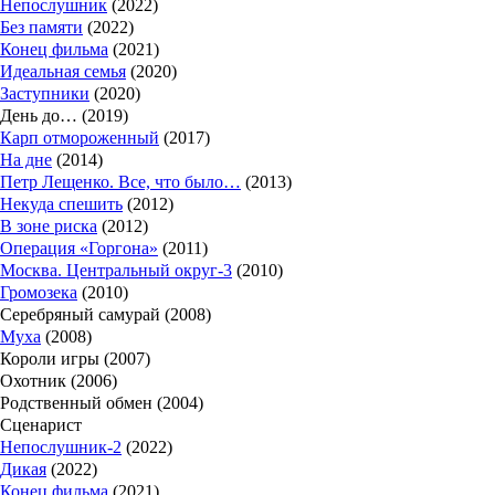
Непослушник
(2022)
Без памяти
(2022)
Конец фильма
(2021)
Идеальная семья
(2020)
Заступники
(2020)
День до… (2019)
Карп отмороженный
(2017)
На дне
(2014)
Петр Лещенко. Все, что было…
(2013)
Некуда спешить
(2012)
В зоне риска
(2012)
Операция «Горгона»
(2011)
Москва. Центральный округ-3
(2010)
Громозека
(2010)
Серебряный самурай (2008)
Муха
(2008)
Короли игры (2007)
Охотник (2006)
Родственный обмен (2004)
Сценарист
Непослушник-2
(2022)
Дикая
(2022)
Конец фильма
(2021)