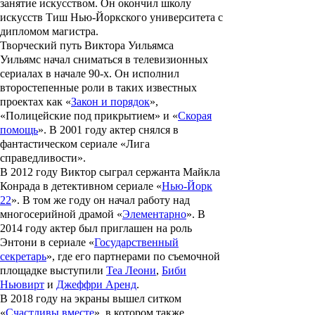
занятие искусством. Он окончил школу
искусств Тиш Нью-Йоркского университета с
дипломом магистра.
Творческий путь Виктора Уильямса
Уильямс начал сниматься в телевизионных
сериалах в начале 90-х. Он исполнил
второстепенные роли в таких известных
проектах как «
Закон и порядок
»,
«
Полицейские под прикрытием
» и «
Скорая
помощь
». В 2001 году актер снялся в
фантастическом сериале «
Лига
справедливости
».
В 2012 году Виктор сыграл сержанта Майкла
Конрада в детективном сериале «
Нью-Йорк
22
». В том же году он начал работу над
многосерийной драмой «
Элементарно
». В
2014 году актер был приглашен на роль
Энтони в сериале «
Государственный
секретарь
», где его партнерами по съемочной
площадке выступили
Теа Леони
,
Биби
Ньювирт
и
Джеффри Аренд
.
В 2018 году на экраны вышел ситком
«
Счастливы вместе
», в котором также