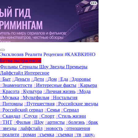
Эксклюзив
Реалити
Рецензии
#КАКВКИНО
Битва экстрасенсов
Фильмы
Сериалы
Шоу
Звезды
Премьеры
Лайфстайл
Интересное
#
Быт
#
Деньги
#
Дети
#
Дом
#
Еда
#
Здоровье
#
Знаменитости
#
Интересные факты
#
Карьера
#
Красота
#
Культура
#
Личная жизнь
#
Мода
#
Музыка
#
Мультфильм
#
Ностальгия
#
Питомцы
#
Путешествия
#
Российские звезды
#
Российский сериал
#
Семья
#
Сериал
#
Скандал
#
Слухи
#
Спорт
#
Стиль жизни
#
ТНТ
#
Фильм
#
Шоу
#
артисты
#
болезнь
#
брак
#
звезды
#
лайфстайл
#
новость
#
отношения
#
реалити
#
роман
#
съемка
#
съемки
#
тв
#
шоу-