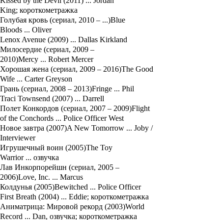
Kissed by the Devil (2011) ... Jordan
King; короткометражка
Голубая кровь (сериал, 2010 – ...)Blue
Bloods ... Oliver
Lenox Avenue (2009) ... Dallas Kirkland
Милосердие (сериал, 2009 –
2010)Mercy ... Robert Mercer
Хорошая жена (сериал, 2009 – 2016)The Good
Wife ... Carter Greyson
Грань (сериал, 2008 – 2013)Fringe ... Phil
Traci Townsend (2007) ... Darrell
Полет Конкордов (сериал, 2007 – 2009)Flight
of the Conchords ... Police Officer West
Новое завтра (2007)A New Tomorrow ... Joby /
Interviewer
Игрушечный воин (2005)The Toy
Warrior ... озвучка
Лав Инкорпорейшн (сериал, 2005 –
2006)Love, Inc. ... Marcus
Колдунья (2005)Bewitched ... Police Officer
First Breath (2004) ... Eddie; короткометражка
Аниматрица: Мировой рекорд (2003)World
Record ... Dan, озвучка; короткометражка