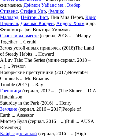
снимались
Дэймон Уайанс мл.
,
Эмбер
Стивенс
,
Стефни Уир
,
Феликс
Маллард
,
Пейтон Лист
,
Пиа Миа Перез
,
Крис
Парнелл
,
Джеймс Корден
,
Андерс Холм
и др.
Фильмография Виктора Уильямса
Счастливы вместе
(сериал, 2018 – ...)Happy
Together ... Gerald
Земля устойчивых привычек (2018)The Land
of Steady Habits ... Howard
A Luv Tale: The Series (мини-сериал, 2018 –
...) ... Preston
Ноябрьские преступники (2017)November
Criminals ... Mr. Broadus
Trouble (2017) ... Ray
Грешница
(сериал, 2017 – ...)The Sinner ... D.A.
Hutchinson
Saturday in the Park (2016) ... Henry
Земляне
(сериал, 2016 – 2017)People of
Earth ... Assessor
Мистер Булл (сериал, 2016 – ...)Bull ... AUSA
Rosenberg
Кайф с доставкой
(сериал, 2016 – ...)High