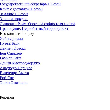
Государственный секретарь 1 Сезон
Кайф с доставкой 1 сезон
Земляне 1 Сезон
Закон и порядок
Линкольн Райм: Охота на собирателя костей
Правосудие: Первобытный город (2023)
Его коллеги по цеху
Уэйн Дювалл
Пурва Беди
Дэниэл Орескс
Бен Синклер
Гамила Райт
Дэнни Мастроджорджо
Альфредо Нарцисо
Винченцо Амато
Роб Янг
Эшли Эткинсон
Реклама